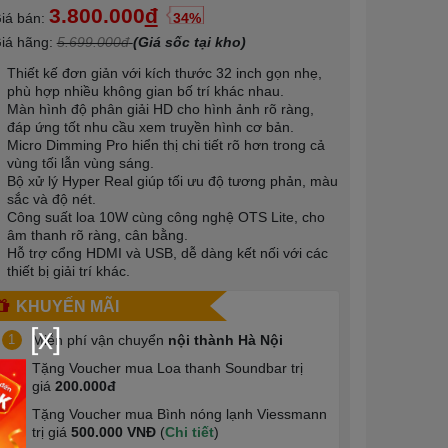
3.800.000
đ
iá bán:
34%
iá hãng:
5.699.000đ
(Giá sốc tại kho)
Thiết kế đơn giản với kích thước 32 inch gọn nhẹ,
phù hợp nhiều không gian bố trí khác nhau.
Màn hình độ phân giải HD cho hình ảnh rõ ràng,
đáp ứng tốt nhu cầu xem truyền hình cơ bản.
Micro Dimming Pro hiển thị chi tiết rõ hơn trong cả
vùng tối lẫn vùng sáng.
Bộ xử lý Hyper Real giúp tối ưu độ tương phản, màu
sắc và độ nét.
Công suất loa 10W cùng công nghệ OTS Lite, cho
âm thanh rõ ràng, cân bằng.
Hỗ trợ cổng HDMI và USB, dễ dàng kết nối với các
thiết bị giải trí khác.
KHUYẾN MÃI
[x]
1
Miễn phí vận chuyển
nội thành Hà Nội
Tặng Voucher mua Loa thanh Soundbar trị
2
giá
200.000đ
Tặng Voucher mua Bình nóng lạnh Viessmann
3
trị giá
500.000 VNĐ
(
Chi tiết
)