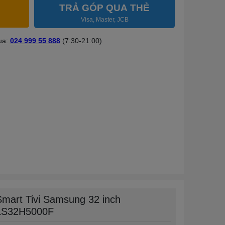
TRẢ GÓP QUA THẺ
Visa, Master, JCB
ua:
024 999 55 888
(7:30-21:00)
Smart Tivi Samsung 32 inch
LS32H5000F