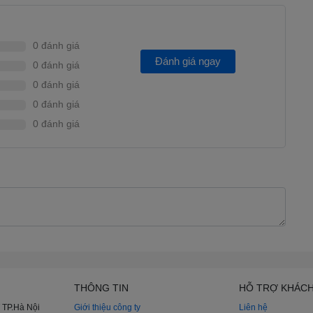
ghệ Dimming Pro
, hỗ trợ phân tích từng khung hình giúp tối ưu
 Chính vì vậy, khi trải nghiệm Tivi Samsung, hình ảnh sẽ hiển
0 đánh giá
Đánh giá ngay
0 đánh giá
0 đánh giá
mang đến dải màu sắc rộng hơn, độ tương phản và chi tiết
0 đánh giá
0 đánh giá
THÔNG TIN
HỖ TRỢ KHÁC
 TP.Hà Nội
Giới thiệu công ty
Liên hệ