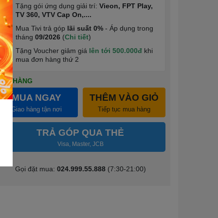
Tặng gói ứng dụng giải trí:
Vieon, FPT Play,
4
TV 360, VTV Cap On,....
Mua Tivi trả góp
lãi suất 0%
- Áp dụng trong
5
tháng
09/2026
(
Chi tiết
)
Tặng Voucher giảm giá
lên tới 500.000đ
khi
6
mua đơn hàng thứ 2
CÒN HÀNG
MUA NGAY
THÊM VÀO GIỎ
Giao hàng tận nơi
Tiếp tục mua hàng
TRẢ GÓP QUA THẺ
Visa, Master, JCB
Gọi đặt mua:
024.999.55.888
(7:30-21:00)