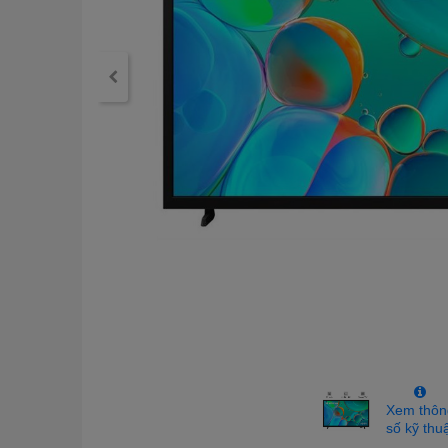
Xem thôn
số kỹ thu