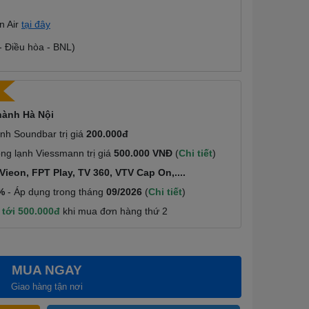
n Air
tại đây
 - Điều hòa - BNL)
hành Hà Nội
nh Soundbar trị giá
200.000đ
g lạnh Viessmann trị giá
500.000 VNĐ
(
Chi tiết
)
Vieon, FPT Play, TV 360, VTV Cap On,....
0%
- Áp dụng trong tháng
09/2026
(
Chi tiết
)
 tới 500.000đ
khi mua đơn hàng thứ 2
MUA NGAY
Giao hàng tận nơi