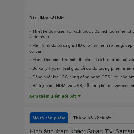
Đặc điểm nổi bật
Thiết kế đơn giản với kích thước 32 inch gọn nhẹ, ph
khác nhau.
Màn hình độ phân giải HD cho hình ảnh rõ ràng, đáp 
cơ bản.
Micro Dimming Pro hiển thị chi tiết rõ hơn trong cả vù
Bộ xử lý Hyper Real giúp tối ưu độ tương phản, màu s
Công suất loa 10W cùng công nghệ OTS Lite, cho âm 
Hỗ trợ cổng HDMI và USB, dễ dàng kết nối với các thiết
Xem thêm điểm nổi bật
Mô tả sản phẩm
Thông số kỹ thuật
Hình ảnh tham khảo: Smart Tivi Sams