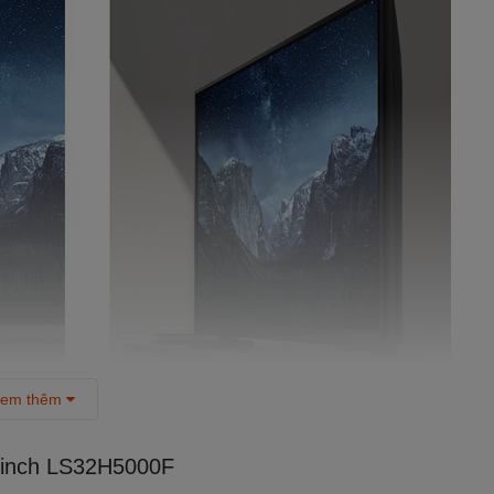
em thêm
i Samsung
2 inch LS32H5000F