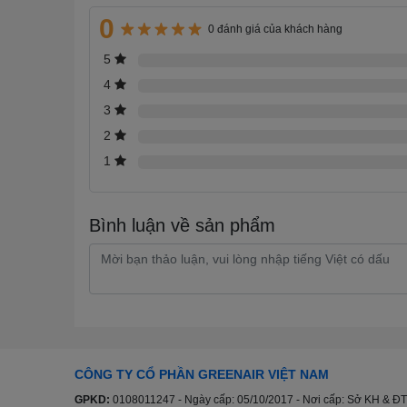
Samsung 32 inch UA32H5000F được tích hợp
công n
0
0 đánh giá của khách hàng
hóa màu sắc, tăng độ sáng và độ tương phản riêng biệt.
thị chi tiết cùng độ sâu và ánh sáng rõ ràng.
5
4
Công nghệ HDR - Tăng độ tương phản
3
Công nghệ HDR - viết tắt của từ
High Dynamic Range
2
hình ảnh trở nên rõ ràng.
1
Bình luận về sản phẩm
CÔNG TY CỔ PHẦN GREENAIR VIỆT NAM
GPKD:
0108011247 - Ngày cấp: 05/10/2017 - Nơi cấp: Sở KH & ĐT