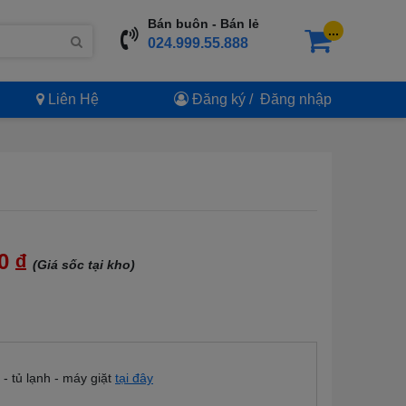
Bán buôn - Bán lẻ
...
024.999.55.888
Liên Hệ
Đăng ký
/
Đăng nhập
00
đ
(Giá sốc tại kho)
i - tủ lạnh - máy giặt
tại đây