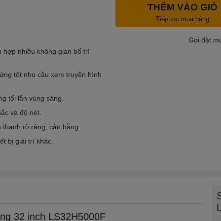
THÊM VÀO GIỎ
Tiếp tục mua hàng
Gọi đặt m
ù hợp nhiều không gian bố trí
ứng tốt nhu cầu xem truyền hình
ng tối lẫn vùng sáng.
ắc và độ nét.
thanh rõ ràng, cân bằng.
 bị giải trí khác.
ung 32 inch LS32H5000F