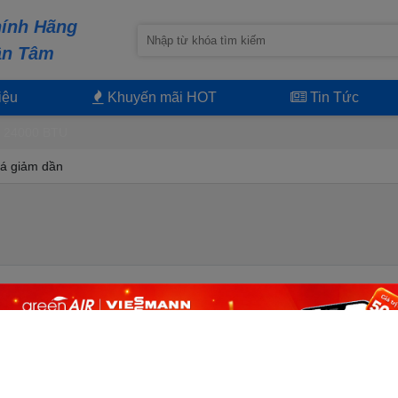
ính Hãng
ận Tâm
iệu
Khuyến mãi HOT
Tin Tức
 24000 BTU
á giảm dần
 BTU
ng suất thường được sử dụng nhất. Không giống như 2 dải công suất
uy nhất một dòng Điều hoà Comfee 24000 BTU Inverter (hàng tiết kiệm