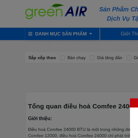
Sản Phẩm Ch
Dịch Vụ T
DANH MỤC SẢN PHẨM
Giới Th
Trang chủ
Điều Hòa Treo Tường
Comfee
Comfee
Sắp xếp theo
Bán chạy
Giá tăng dần
Gi
Tổng quan điều hoà Comfee 24000
Giới thiệu:
Điều hoà Comfee 24000 BTU là một trong những dải cô
Comfee 12000, điều hoà Comfee 24000 chỉ phát triển d