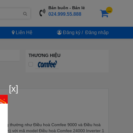
Bán buôn - Bán lẻ
...
024.999.55.888
Liên Hệ
Đăng ký
/
Đăng nhập
THƯƠNG HIỆU
[x]
 thông thường như Điều hoà Comfee 9000 và Điều hoà
 điện) với mã model Điều hoà Comfee 24000 Inverter 1