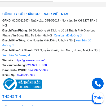
CÔNG TY CỔ PHẦN GREENAIR VIỆT NAM
GPKD:
0108011247 - Ngày cấp: 05/10/2017 - Nơi cấp: Sở KH & ĐT TP.Hà
Nội
Địa chỉ Văn Phòng:
Số 50, đường số 23, khu đô thị Thành Phố Giao Lưu,
Phạm Văn Đồng, Bắc Từ Liêm, Hà Nội |
Xem bản đồ đường đi
Địa chỉ Kho Tổng:
Kho Nguyên Khê, Đông Anh, Hà Nội |
Xem bản đồ
đường đi
Địa chỉ Kho Chi Nhánh:
773 Nguyễn Khoái, Lĩnh Nam, Hoàng Mai, Hà Nội |
Xem bản đồ đường đi
Website:
https://greenair.com.vn/
Tư vấn bán hàng:
024.999.55.888
Bảo Hành - CSKH:
024.999.55.999
Khiếu Nại:
02499955999
THÔNG TIN