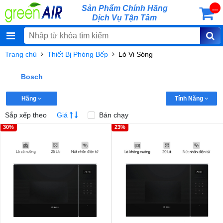
Sản Phẩm Chính Hãng
...
Dịch Vụ Tận Tâm
Trang chủ
Thiết Bị Phòng Bếp
Lò Vi Sóng
Bosch
Hãng
Tính Năng
Sắp xếp theo
Giá
Bán chạy
30%
23%