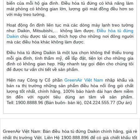
biến của mỗi hộ gia đình. Điều hòa tủ đứng có khả năng làm
mát phòng có không gian lớn, lượng gió mát đồng đều hơn so
với máy treo tường.
Hoạt động ổn định liên tục mà các dòng máy lạnh treo tường
như: Daikin, Mitsubishi,… không làm được.
Điều hòa tủ đứng
Daikin
chịu được tải cao, thích hợp cho những nơi đông người
mà các điều hòa khác không làm được.
Điều hòa tủ đứng Daikin là một lựa chọn không thể thiếu trong
mỗi gia đình, tính thẩm mỹ, dễ lắp đặt, tiện lợi cho những gia
đình có không gian hẹp. Hãy nhanh tay gọi điện cho chúng tôi
để được tư vấn chi tiết về sản phẩm.
Hiện nay Công ty Cổ phần
GreenAir Việt Nam
nhập khẩu và
bán ra thị trường những sản phẩm điều hòa nối ống gió chất
lượng tốt nhất, chính hãng, 100% bảo hành dài hạn đem niềm
tin đến với người tiêu dùng an tâm về sản phẩm.
Tell: 1900.8888.96 (Bán buôn- bán lẻ), 024.224.555.77 (Dự án)
GreenAir Việt Nam: Bán điều hòa tủ đứng Daikin chính hãng, giá rẻ
nhất thị trường Việt. Liên Hệ 1900.888.896 để có giá chiết khấu tốt