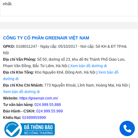
nhất.
CÔNG TY CỔ PHẦN GREENAIR VIỆT NAM
GPKD:
0108011247 - Ngày cấp: 05/10/2017 - Nơi cấp: Sở KH & ĐT TP.Hà
Nội
Địa chỉ Văn Phòng:
Số 50, đường số 23, khu đô thị Thành Phố Giao Lưu,
Phạm Văn Đồng, Bắc Từ Liêm, Hà Nội |
Xem bản đồ đường đi
Địa chỉ Kho Tổng:
Kho Nguyên Khê, Đông Anh, Hà Nội |
Xem bản đồ
đường đi
Địa chỉ Kho Chi Nhánh:
773 Nguyễn Khoái, Lĩnh Nam, Hoàng Mai, Hà Nội |
Xem bản đồ đường đi
Website:
https://greenair.com.vn/
Tư vấn bán hàng:
024.999.55.888
Bảo Hành - CSKH:
024.999.55.999
Khiếu Nại:
02499955999