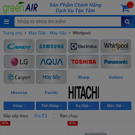
Sản Phẩm Chính Hãng
...
Dịch Vụ Tận Tâm
Trang chủ
Máy Giặt - Máy Sấy
Whirlpool
Sharp
Galanz
Hisense
Funiki
Hãng
Tính Năng
Kg Giặt
Mức Giá
Sắp xếp theo
Giá
Bán chạy
42%
41%