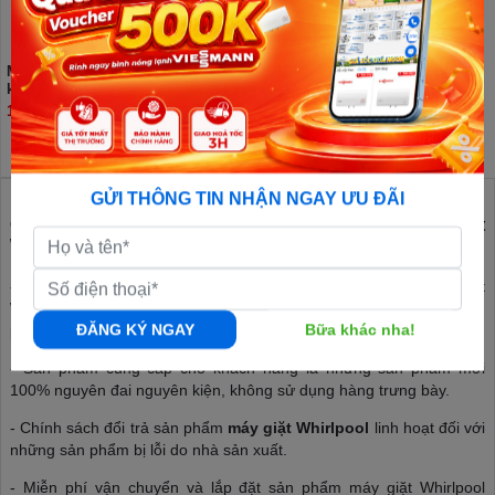
Máy sấy thông hơi Whirlpool 15
kg 3LWED4815FW0
15.700.000đ
GỬI THÔNG TIN NHẬN NGAY ƯU ĐÃI
GreenAir Việt Nam - Tổng Kho phân phối máy giặt
Whirlpool giá đại lý rẻ nhất Hà Nội
-
GreenAir Việt Nam
cam kết đưa ra thị trường sản phẩm máy giặt
Whirlpool với xuất xứ 100% chính hãng tại Việt Nam, bảo hành sản
ĐĂNG KÝ NGAY
Bữa khác nha!
phẩm trên toàn quốc.
- Sản phẩm cung cấp cho khách hàng là những sản phẩm mới
100% nguyên đai nguyên kiện, không sử dụng hàng trưng bày.
- Chính sách đổi trả sản phẩm
máy giặt Whirlpool
linh hoạt đối với
những sản phẩm bị lỗi do nhà sản xuất.
- Miễn phí vận chuyển và lắp đặt sản phẩm máy giặt Whirlpool