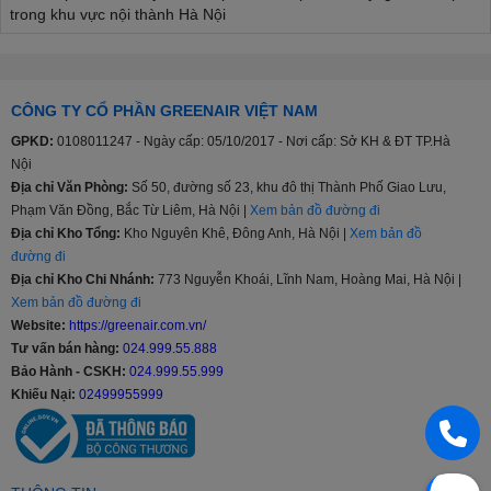
trong khu vực nội thành Hà Nội
- Hình thức thanh toán máy giặt đa dạng, nhanh chóng, linh động,
thuận tiện bằng tiền mặt, cà thẻ pos tại nhà, chuyển khoản hoặc trả
góp.
CÔNG TY CỔ PHẦN GREENAIR VIỆT NAM
- Gọi đến số Hotline: 024 999 55 888 Quý khách sẽ được tư vấn
GPKD:
0108011247 - Ngày cấp: 05/10/2017 - Nơi cấp: Sở KH & ĐT TP.Hà
miễn phí, hỗ trợ giải đáp mọi thắc mắc, hỗ trợ kỹ thuật, hướng dẫn
Nội
sử dụng máy giặt Whirlpool.
Địa chỉ Văn Phòng:
Số 50, đường số 23, khu đô thị Thành Phố Giao Lưu,
Phạm Văn Đồng, Bắc Từ Liêm, Hà Nội |
Xem bản đồ đường đi
- Tại GreenAir Việt Nam có đội ngũ nhân viên lắp đặt chuyên
Địa chỉ Kho Tổng:
Kho Nguyên Khê, Đông Anh, Hà Nội |
Xem bản đồ
nghiệp, tay nghề cao, đảm bảo và nhanh chóng bảo hành máy giặt
Whirlpool tại nơi sử dụng ( tại nhà ).
đường đi
Địa chỉ Kho Chi Nhánh:
773 Nguyễn Khoái, Lĩnh Nam, Hoàng Mai, Hà Nội |
Xem bản đồ đường đi
Website:
https://greenair.com.vn/
Tư vấn bán hàng:
024.999.55.888
Bảo Hành - CSKH:
024.999.55.999
Khiếu Nại:
02499955999