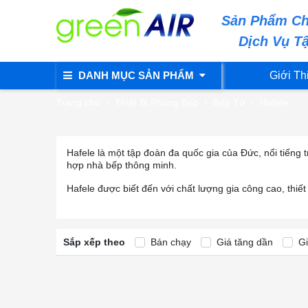
Sản Phẩm Ch
Dịch Vụ T
DANH MỤC SẢN PHẨM
Giới Th
Trang chủ
Thiết Bị Phòng Bếp
Bếp Từ
Hafele
Hafele là một tập đoàn đa quốc gia của Đức, nổi tiếng t
hợp nhà bếp thông minh.
Hafele được biết đến với chất lượng gia công cao, thiế
Sắp xếp theo
Bán chạy
Giá tăng dần
Gi