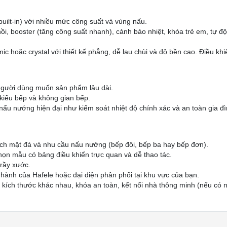
uilt-in) với nhiều mức công suất và vùng nấu.
, booster (tăng công suất nhanh), cảnh báo nhiệt, khóa trẻ em, tự độn
c hoặc crystal với thiết kế phẳng, dễ lau chùi và độ bền cao. Điều kh
 người dùng muốn sản phẩm lâu dài.
u kiểu bếp và không gian bếp.
ấu nướng hiện đại như kiểm soát nhiệt độ chính xác và an toàn gia đì
tích mặt đá và nhu cầu nấu nướng (bếp đôi, bếp ba hay bếp đơn).
ọn mẫu có bảng điều khiển trực quan và dễ thao tác.
trầy xước.
hành của Hafele hoặc đại diện phân phối tại khu vực của bạn.
 kích thước khác nhau, khóa an toàn, kết nối nhà thông minh (nếu có 