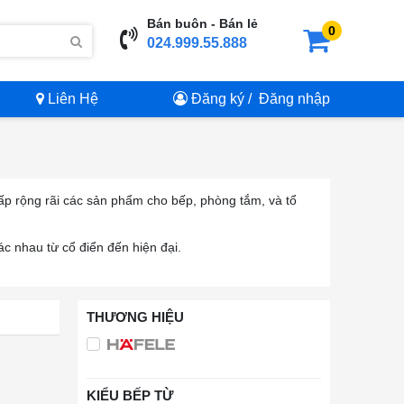
Bán buôn - Bán lẻ
0
024.999.55.888
Liên Hệ
Đăng ký
/
Đăng nhập
 cấp rộng rãi các sản phẩm cho bếp, phòng tắm, và tổ
ác nhau từ cổ điển đến hiện đại.
THƯƠNG HIỆU
KIỂU BẾP TỪ