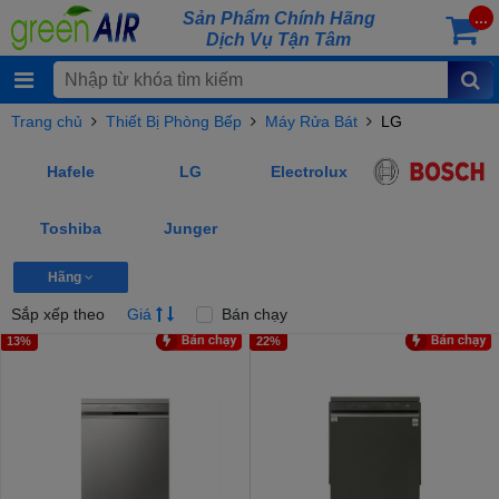
Sản Phẩm Chính Hãng
...
Dịch Vụ Tận Tâm
Trang chủ
Thiết Bị Phòng Bếp
Máy Rửa Bát
LG
Hafele
LG
Electrolux
Toshiba
Junger
Hãng
Sắp xếp theo
Giá
Bán chạy
13%
22%