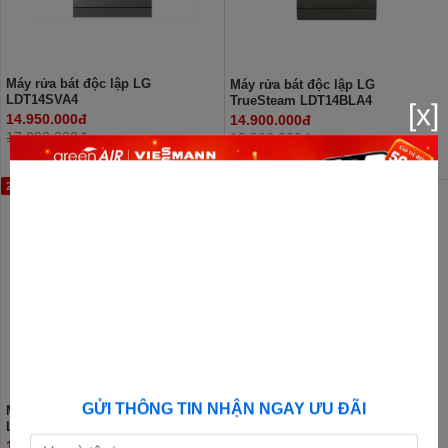
Máy rửa bát độc lập LG
Máy rửa bát độc lập LG
LDT14SVA4
TrueSteam LDT14BLA4
[x]
14.950.000đ
14.900.000đ
17.090.000đ
18.990.000đ
20%
22%
GỬI THÔNG TIN NHẬN NGAY ƯU ĐÃI
Máy rửa bát độc lập LG
Máy rửa bát độc lập LG
LDN14BLA5
LDT14BGA3
13.650.000đ
16.350.000đ