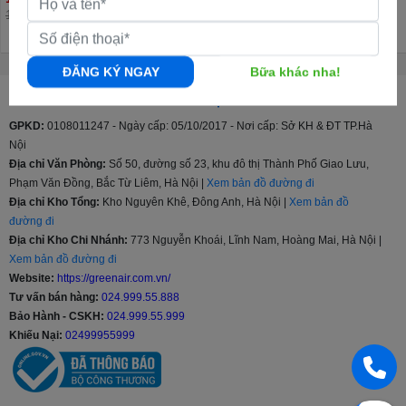
16.990.000đ
20.990.000đ
ĐĂNG KÝ NGAY
Bữa khác nha!
CÔNG TY CỔ PHẦN GREENAIR VIỆT NAM
GPKD:
0108011247 - Ngày cấp: 05/10/2017 - Nơi cấp: Sở KH & ĐT TP.Hà
Nội
Địa chỉ Văn Phòng:
Số 50, đường số 23, khu đô thị Thành Phố Giao Lưu,
Phạm Văn Đồng, Bắc Từ Liêm, Hà Nội |
Xem bản đồ đường đi
Địa chỉ Kho Tổng:
Kho Nguyên Khê, Đông Anh, Hà Nội |
Xem bản đồ
đường đi
Địa chỉ Kho Chi Nhánh:
773 Nguyễn Khoái, Lĩnh Nam, Hoàng Mai, Hà Nội |
Xem bản đồ đường đi
Website:
https://greenair.com.vn/
Tư vấn bán hàng:
024.999.55.888
Bảo Hành - CSKH:
024.999.55.999
Khiếu Nại:
02499955999