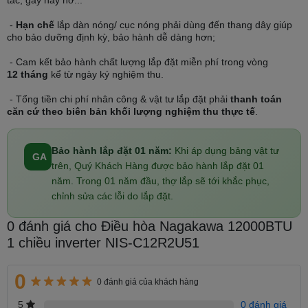
và cải thiện chất lượng không khí, nhất là trong những ngày mưa
hoặc thời tiết nồm ẩm. Việc giảm độ ẩm trong không gian không chỉ
-
Hạn chế
lắp dàn nóng/ cục nóng phải dùng đến thang dây giúp
giúp hạn chế sự phát triển của nấm mốc và vi khuẩn mà còn bảo
cho bảo dưỡng định kỳ, bảo hành dễ dàng hơn;
vệ nội thất, vật dụng trong nhà khỏi nguy cơ hư hại do ẩm mốc
mang đến không gian thoáng mát, dễ chịu.
- Cam kết bảo hành chất lượng lắp đặt miễn phí trong vòng
12 tháng
kể từ ngày ký nghiệm thu.
- Tổng tiền chi phí nhân công & vật tư lắp đặt phải
thanh toán
căn cứ theo biên bản khối lượng nghiệm thu thực tế
.
Bảo hành lắp đặt 01 năm:
Khi áp dụng bảng vật tư
GA
trên, Quý Khách Hàng được bảo hành lắp đặt 01
năm. Trong 01 năm đầu, thợ lắp sẽ tới khắc phục,
chỉnh sửa các lỗi do lắp đặt.
0 đánh giá cho Điều hòa Nagakawa 12000BTU
1 chiều inverter NIS-C12R2U51
0
0 đánh giá của khách hàng
5
0 đánh giá