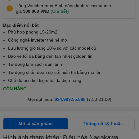
Tặng Voucher mua Bình nóng lạnh Viessmann trị
7
giá
500.000 VNĐ
(
Chi tiết
)
Đặc điểm nổi bật
Phù hợp phòng 15-20m2
Công nghệ inverter thế hệ mới
Lưu lượng gió tăng 10% so với các model cũ
Bảo vệ tối đa bằng dàn tản nhiệt golden fin
Tự động làm sạch dàn lạnh
Tự động chẩn đoán sự cố, hiển thị bằng mã lỗi
Chế độ eco tiết kiệm tối đa điện năng
CÒN HÀNG
Gọi đặt mua:
024.999.55.888
(7:30-21:00)
Mô tả sản phẩm
Thông số kỹ thuật
Hình ảnh tham khảo: Điều hòa Nagakawa