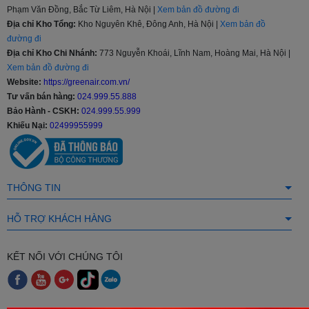
Phạm Văn Đồng, Bắc Từ Liêm, Hà Nội |
Xem bản đồ đường đi
Địa chỉ Kho Tổng:
Kho Nguyên Khê, Đông Anh, Hà Nội |
Xem bản đồ
đường đi
Địa chỉ Kho Chi Nhánh:
773 Nguyễn Khoái, Lĩnh Nam, Hoàng Mai, Hà Nội |
Xem bản đồ đường đi
Website:
https://greenair.com.vn/
Tư vấn bán hàng:
024.999.55.888
Bảo Hành - CSKH:
024.999.55.999
Tiện nghi tối đa, trải nghiệm hoàn hảo
Khiếu Nại:
02499955999
Chức năng tự động chẩn đoán sự cố - dễ dàng bảo trì: Khi máy
gặp sự cố, hệ thống sẽ tự động chẩn đoán và hiển thị mã lỗi, giúp
bạn dễ dàng xác định và khắc phục vấn đề.
THÔNG TIN
Hoạt động êm ái: Với độ ồn thấp,
Điều hòa Nagakawa
NIS-
C12R2U51 hoạt động êm ái, mang đến không gian yên tĩnh và thư
HỖ TRỢ KHÁCH HÀNG
thái cho bạn và gia đình.
Thiết kế hiện đại, tinh tế: Với thiết kế hiện đại và tinh tế, NIS-
C12R2U51 không chỉ là một thiết bị làm mát mà còn là điểm nhấn
KẾT NỐI VỚI CHÚNG TÔI
sang trọng cho không gian sống của bạn.