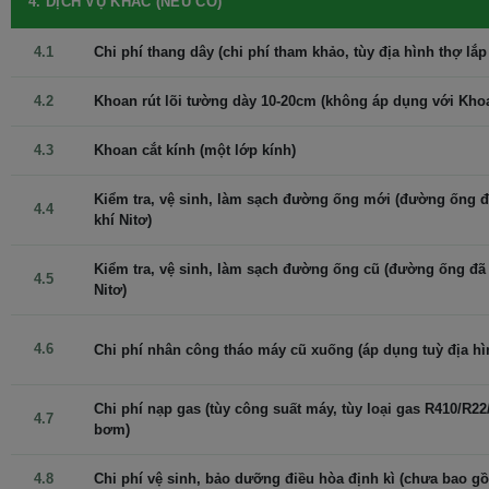
4. DỊCH VỤ KHÁC (NẾU CÓ)
4.1
Chi phí thang dây (chi phí tham khảo, tùy địa hình thợ lắp 
4.2
Khoan rút lõi tường dày 10-20cm (không áp dụng với Kho
4.3
Khoan cắt kính (một lớp kính)
Kiểm tra, vệ sinh, làm sạch đường ống mới (đường ống đã
4.4
khí Nitơ)
Kiểm tra, vệ sinh, làm sạch đường ống cũ (đường ống đã đ
4.5
Nitơ)
Bảo vệ tối đa, tuổi thọ bền bỉ
4.6
Chi phí nhân công tháo máy cũ xuống (áp dụng tuỳ địa hình
Dàn tản nhiệt Golden Fin: Dàn tản nhiệt Golden Fin không chỉ tăng
cường hiệu suất làm lạnh mà còn bảo vệ máy khỏi các tác nhân
gây ăn mòn từ môi trường, đảm bảo tuổi thọ bền bỉ cho sản phẩm.
Chi phí nạp gas (tùy công suất máy, tùy loại gas R410/R22/
4.7
bơm)
4.8
Chi phí vệ sinh, bảo dưỡng điều hòa định kì (chưa bao g