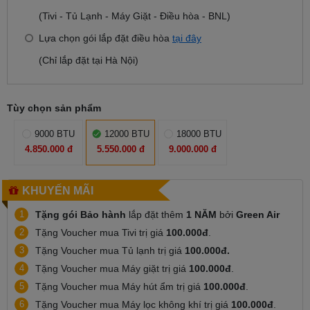
(Tivi - Tủ Lạnh - Máy Giặt - Điều hòa - BNL)
Lựa chọn gói lắp đặt điều hòa
tại đây
(Chỉ lắp đặt tại Hà Nội)
Tùy chọn sản phẩm
9000 BTU
12000 BTU
18000 BTU
4.850.000 đ
5.550.000 đ
9.000.000 đ
KHUYẾN MÃI
1
Tặng gói Bảo hành
lắp đặt thêm
1 NĂM
bởi
Green Air
2
Tặng Voucher mua Tivi trị giá
100.000đ
.
3
Tặng Voucher mua Tủ lạnh trị giá
100.000đ.
4
Tặng Voucher mua Máy giặt trị giá
100.000đ
.
5
Tặng Voucher mua Máy hút ẩm trị giá
100.000đ
.
6
Tặng Voucher mua Máy lọc không khí trị giá
100.000đ
.