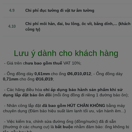
4.9
Chi phí đục tường đi vật tư âm tường
Chi phí mối hàn, đai, bu lông, ốc vít, băng dính,... (khách
4.10
công ty)
Lưu ý dành cho khách hàng
- Giá trên c
hưa bao gồm thuế
VAT 10%;
- Ống đồng dày
0,61mm
cho ống
Ø6,Ø10,Ø12
; - Ống đồng dày
0,71mm
cho ống
Ø16,Ø19
;
Không khí trong lành với tính năng tách ẩm
- Các hãng điều hòa
chỉ áp dụng bảo hành sản phẩm khi sử
Không bị giới hạn ở khả năng làm mát vượt trội mà điều hòa treo
dụng lắp đặt bảo ôn đôi
(mỗi ống đồng đi riêng 1 đường bảo ôn);
tường Nagakawa NIS-C12R2U50 còn mang đến giải pháp tối ưu
- Nhân công lắp đặt
đã bao gồm HÚT CHÂN KHÔNG
bằng máy
bảo vệ sức khỏe người dùng thông qua tính năng tách ẩm.
chuyên dụng (Đảm bảo hiệu suất làm lạnh tối ưu, vận hành êm...)
Điều hòa Nagakawa
NIS-C12R2U50 mang lại không khí trong lành,
- Việc kiểm tra, chỉnh sửa đường ống (đồng/nước) đã đi sẵn
an toàn, đặc biệt phù hợp với trẻ nhỏ và người lớn tuổi. Tính năng
(thường ở các chung cư) là
bắt buộc
nhằm đảm bảo: ống không bị
tách ẩm duy trì độ ẩm lý tưởng, hạn chế nấm mốc, bảo vệ nội thất
tắc, gẫy hay hở...