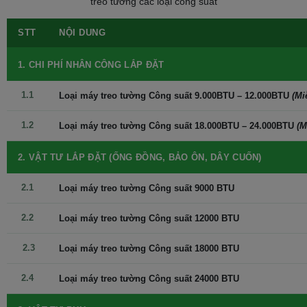
treo tường các loại công suất
lý tưởng cho phòng có diện tích từ 15-20m2, đảm bảo không gian
của bạn luôn mát lạnh và thoải mái.
STT
NỘI DUNG
Gas R32 thân thiện môi trường
1. CHI PHÍ NHÂN CÔNG LẮP ĐẶT
Sử dụng gas R32, một loại gas thế hệ mới với hiệu suất làm lạnh
cao và thân thiện với môi trường, NIS-C12R2U51 không chỉ giúp
1.1
Loại máy treo tường Công suất 9.000BTU – 12.000BTU
(Mi
bạn tiết kiệm năng lượng mà còn góp phần bảo vệ hành tinh xanh
của chúng ta.Gas R32 là một bước tiến vượt bậc trong công nghệ
1.2
làm lạnh.
Loại máy treo tường Công suất 18.000BTU – 24.000BTU
(M
So với gas R410A truyền thống, R32 có chỉ số làm nóng lên toàn
2. VẬT TƯ LẮP ĐẶT (ỐNG ĐỒNG, BẢO ÔN, DÂY CUỐN)
cầu (GWP) thấp hơn, giúp giảm thiểu tác động đến môi trường.
Đồng thời, R32 còn có hiệu suất làm lạnh cao hơn, giúp bạn tiết
2.1
Loại máy treo tường Công suất 9000 BTU
kiệm điện năng và làm mát nhanh chóng hơn.
2.2
Loại máy treo tường Công suất 12000 BTU
2.3
Loại máy treo tường Công suất 18000 BTU
2.4
Loại máy treo tường Công suất 24000 BTU