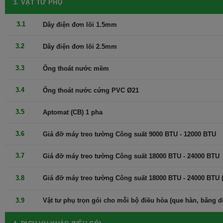
3. VẬT TƯ PHỤ
3
.1
Dây điện đơn lõi 1.5mm
3.2
Dây điện đơn lõi 2.5mm
3.3
Ống thoát nước mềm
3.4
Ống thoát nước cứng PVC Ø21
Luồng gió mạnh mẽ, lan tỏa khắp không gian
3.5
Aptomat (CB) 1 pha
Lưu lượng gió tăng 10%: So với các model cũ,
Điều hòa
NIS-
C12R2U51 mang đến lưu lượng gió tăng 10%, giúp không khí lạnh
3.6
Giá đỡ máy treo tường Công suất 9000 BTU - 12000 BTU
lan tỏa nhanh chóng và đều khắp phòng, mang đến cảm giác mát
lạnh tức thì.
3.7
Giá đỡ máy treo tường Công suất 18000 BTU - 24000 BTU
Chế độ đảo gió tự động: Với chế độ đảo gió tự động, luồng gió lạnh
được phân phối một cách thông minh, đảm bảo mọi ngóc ngách
3.8
Giá đỡ máy treo tường Công suất 18000 BTU - 24000 BTU (
trong phòng đều được làm mát.
3.9
Vật tư phụ trọn gói cho mỗi bộ điều hòa (que hàn, băng dính