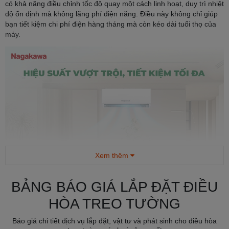
có khả năng điều chỉnh tốc độ quay một cách linh hoạt, duy trì nhiệt
độ ổn định mà không lãng phí điện năng. Điều này không chỉ giúp
bạn tiết kiệm chi phí điện hàng tháng mà còn kéo dài tuổi thọ của
máy.
Xem thêm
BẢNG BÁO GIÁ LẮP ĐẶT ĐIỀU
HÒA TREO TƯỜNG
Báo giá chi tiết dịch vụ lắp đặt, vật tư và phát sinh cho điều hòa
Công suất 12000 BTU/h: Với công suất này, sản phẩm là lựa chọn