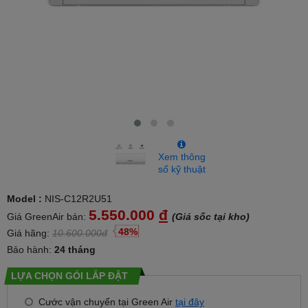
Xem thông
số kỹ thuật
Model :
NIS-C12R2U51
5.550.000
đ
Giá GreenAir bán:
(Giá sốc tại kho)
48%
Giá hãng:
10.600.000đ
Bảo hành:
24 tháng
LỰA CHỌN GÓI LẮP ĐẶT
Cước vận chuyển tại Green Air
tại đây