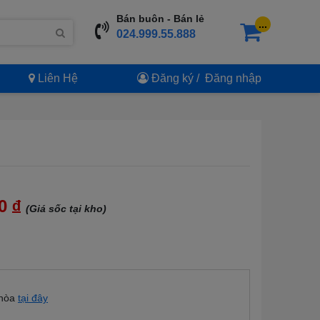
Bán buôn - Bán lẻ
...
024.999.55.888
Liên Hệ
Đăng ký
/
Đăng nhập
00
đ
(Giá sốc tại kho)
 hòa
tại đây