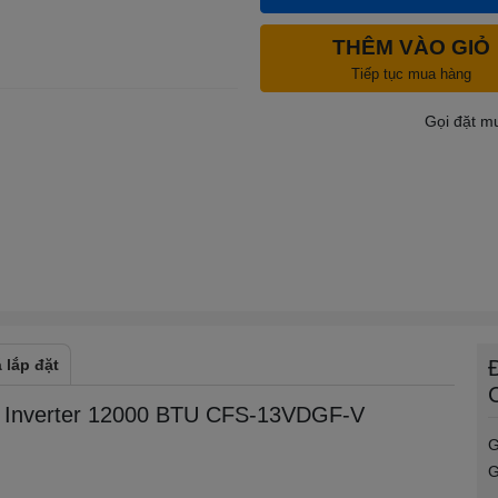
THÊM VÀO GIỎ
Tiếp tục mua hàng
Gọi đặt m
g
 lắp đặt
e Inverter 12000 BTU CFS-13VDGF-V
G
G