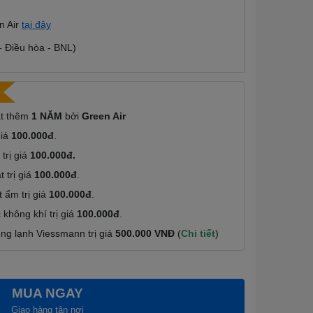
n Air
tại đây
 - Điều hòa - BNL)
ặt thêm
1 NĂM
bởi
Green Air
giá
100.000đ
.
trị giá
100.000đ.
 trị giá
100.000đ
.
 ẩm trị giá
100.000đ
.
không khí trị giá
100.000đ
.
g lạnh Viessmann trị giá
500.000 VNĐ
(
Chi tiết
)
MUA NGAY
Giao hàng tận nơi