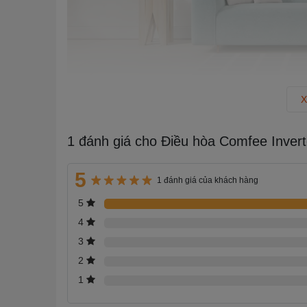
Dàn nóng:
X
- Có kiểu hình hộp chữ nhật quen thuộc với chất liệu v
môi trường.
1 đánh giá cho Điều hòa Comfee Inv
- Cả dàn nóng và dàn lạnh đều sử dụng lá tản nhiệt 
chế tình trạng Oxy hóa, hạn chế nấm mốc vi khuẩn phát
5
1 đánh giá của khách hàng
nghiệt.
5
- Ống dẫn gas được làm bằng đồng, cho khả năng truyề
4
- Thiết kế cánh quạt tản nhiệt và van điều tiết cải tiến
3
- Phần bo mạch nguồn (PCB) được cải tiến vượt bậc nên
2
hoặc cao mà vẫn đảm bảo ổn định và không cần đến ổn
1
Lưu ý: Khi lắp đặt ống đồng chiều dài tối đa là 15m (
chênh lệch chiều cao giữa cục nóng và lạnh tối đa 10m