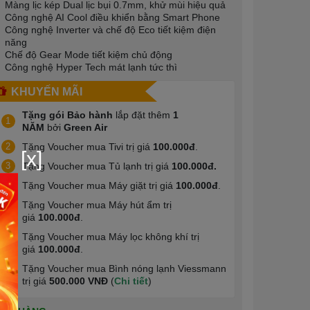
Màng lịc kép Dual lịc bụi 0.7mm, khử mùi hiệu quả
Công nghệ AI Cool điều khiển bằng Smart Phone
Công nghệ Inverter và chế độ Eco tiết kiệm điện
năng
Chế độ Gear Mode tiết kiệm chủ động
Công nghệ Hyper Tech mát lạnh tức thì
KHUYẾN MÃI
Tặng gói Bảo hành
lắp đặt thêm
1
1
NĂM
bởi
Green Air
2
Tặng Voucher mua Tivi trị giá
100.000đ
.
[x]
3
Tặng Voucher mua Tủ lạnh trị giá
100.000đ.
4
Tặng Voucher mua Máy giặt trị giá
100.000đ
.
Tặng Voucher mua Máy hút ẩm trị
5
giá
100.000đ
.
Tặng Voucher mua Máy lọc không khí trị
6
giá
100.000đ
.
Tặng Voucher mua Bình nóng lạnh Viessmann
7
trị giá
500.000 VNĐ
(
Chi tiết
)