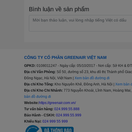
Bình luận về sản phẩm
CÔNG TY CỔ PHẦN GREENAIR VIỆT NAM
GPKD:
0108011247 - Ngày cấp: 05/10/2017 - Nơi cấp: Sở KH & ĐT
Địa chỉ Văn Phòng:
Số 50, đường số 23, khu đô thị Thành phố G
Đông Ngạc, Hà Nội, Việt Nam |
Xem bản đồ đường đi
Địa chỉ Kho Tổng:
Kho Nguyên Khê, Đông Anh, Hà Nội |
Xem bản đ
Địa chỉ Kho Chi Nhánh:
773 Nguyễn Khoái, Lĩnh Nam, Hoàng Mai, 
bản đồ đường đi
Website:
https://greenair.com.vn/
Tư vấn bán hàng:
024.999.55.888
Bảo Hành - CSKH:
024.999.55.999
Khiếu Nại:
024 999 55 999