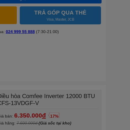
TRẢ GÓP QUA THẺ
Visa, Master, JCB
ua:
024 999 55 888
(7:30-21:00)
Điều hòa Comfee Inverter 12000 BTU
CFS-13VDGF-V
6.350.000
đ
iá bán:
17%
iá hãng:
7.600.000đ
(Giá sốc tại kho)