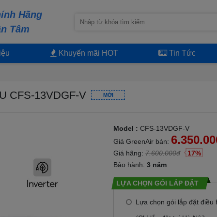
ính Hãng
ận Tâm
iệu
Khuyến mãi HOT
Tin Tức
BTU CFS-13VDGF-V
MỚI
Model :
CFS-13VDGF-V
6.350.0
Giá GreenAir bán:
Giá hãng:
7.600.000đ
17%
Bảo hành:
3 năm
LỰA CHỌN GÓI LẮP ĐẶT
Lựa chọn gói lắp đặt điều