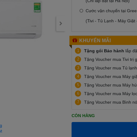
(Chỉ lắp đặt tại Hà Nội)
Cước vận chuyển tại Gree
(Tivi - Tủ Lạnh - Máy Giặt
KHUYẾN MÃI
1
Tặng gói Bảo hành
lắp đ
2
Tặng Voucher mua Tivi trị 
3
Tặng Voucher mua Tủ lạnh 
4
Tặng Voucher mua Máy giặt
5
Tặng Voucher mua Máy hút
6
Tặng Voucher mua Máy lọc 
7
Tặng Voucher mua Bình nón
CÒN HÀNG
g
ật