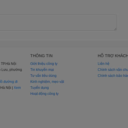
THÔNG TIN
HỖ TRỢ KHÁC
 TP.Hà Nội
Giới thiệu công ty
Liên hệ
iao Lưu, phường
Tin khuyến mại
Chính sách vận ch
Tư vấn tiêu dùng
Chính sách bảo hà
ồ đường đi
Kinh nghiệm, mẹo vặt
Hà Nội |
Xem
Tuyển dụng
Hoạt động công ty