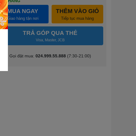
CÒN HÀNG
MUA NGAY
THÊM VÀO GIỎ
Giao hàng tận nơi
Tiếp tục mua hàng
TRẢ GÓP QUA THẺ
Visa, Master, JCB
Gọi đặt mua:
024.999.55.888
(7:30-21:00)