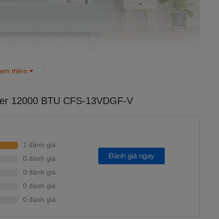
em thêm
ỏ máy bền bỉ, chịu được sự tác động của các yếu tố bên ngoài
erter 12000 BTU CFS-13VDGF-V
bằng nhôm có phủ lớp chống ăn mòn Golden Coating, giúp hạn
 triển và có khả năng chống chịu tốt trong môi trường khắc
1 đánh giá
n nhiệt tốt và có độ bền cao.
Đánh giá ngay
0 đánh giá
 hơn để có thể tiết kiệm 30% điện năng so với trước.
0 đánh giá
 khi hoạt động điều hòa có thể tương thích với điện áp yếu
0 đánh giá
 áp riêng. Dải điện áp hoạt động là 150V-260V.
0 đánh giá
Không dùng bẫy dầu), chiều dài tối đa 25m (Có dùng bẫy dầu) và
.