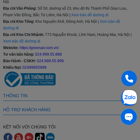
Nội
Chất
Địa chỉ Văn Phòng:
Số 50, đường số 23, khu đô thị Thành Phố Giao Lưu,
liệu
Thép không gỉ
Phạm Văn Đồng, Bắc Từ Liêm, Hà Nội |
Xem bản đồ đường đi
lồng
Địa chỉ Kho Tổng:
Kho Nguyên Khê, Đông Anh, Hà Nội |
Xem bản đồ
giặt
đường đi
Địa chỉ Kho Chi Nhánh:
773 Nguyễn Khoái, Lĩnh Nam, Hoàng Mai, Hà Nội |
Xem bản đồ đường đi
Khối
Dưới 8 kg, 8 - 9 kg, 9.5 - 10 kg, Từ 10.5 - 11 kg, Từ
Website:
https://greenair.com.vn/
lượng
11.5 - 12.5 kg, Từ 13 kg trở lên
Tư vấn bán hàng:
024.999.55.888
giặt
Bảo Hành - CSKH:
024.999.55.999
Khiếu Nại:
02499955999
Chạy êm và bền (truyền động trực tiếp), Inverter tiết
Tiện
kiệm điện, Giặt đồ trẻ em, Tự động phân bổ nước giặt
ích
và nước xả
THÔNG TIN
Dưới 4 triệu
,
Từ 4 - 6 triệu
,
Từ 6 - 8 triệu
,
Từ 8 - 10
Giá
HỖ TRỢ KHÁCH HÀNG
triệu
,
Từ 10 - 15 triệu
,
Trên 15 triệu
KẾT NỐI VỚI CHÚNG TÔI
Có bao nhiêu loại máy giặt?
Máy giặt cửa trên