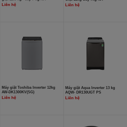
S23DW1BVT
S24DW1BVT
Liên hệ
Liên hệ
Máy giặt Toshiba Inverter 12kg
Máy giặt Aqua Inverter 13 kg
AW-DK1300KV(SG)
AQW- DR130UGT PS
Liên hệ
Liên hệ