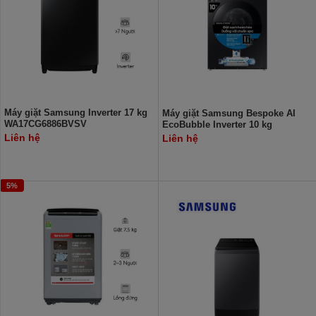
Máy giặt Samsung Inverter 17 kg
Máy giặt Samsung Bespoke AI
WA17CG6886BVSV
EcoBubble Inverter 10 kg
WW10DB7U34GBSV
Liên hệ
Liên hệ
5%