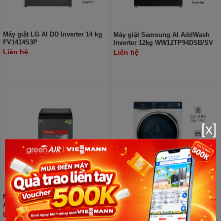
Máy giặt LG AI DD Inverter 14 kg
Máy giặt Samsung AI AddWash
FV1414S3P
Inverter 12kg WW12TP94DSB/SV
Liên hệ
Liên hệ
[x]
Máy giặt Toshiba Inverter 12 kg
Máy giặt sấy Electrolux
AW-DUK1300KV (MK)
UltimateCare 700 Inverter giặt 11
kg - sấy 7 kg EWW1142Q7WB
Liên hệ
Liên hệ