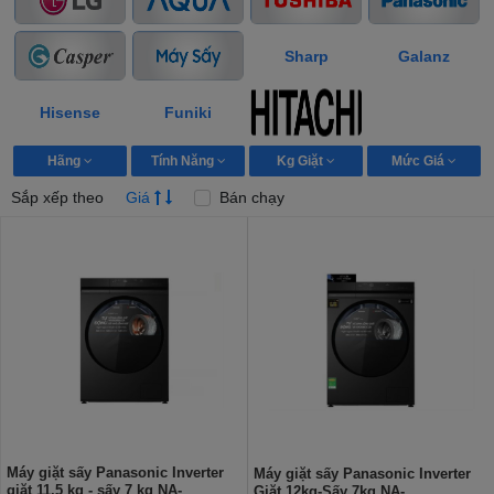
Sharp
Galanz
Hisense
Funiki
Hãng
Tính Năng
Kg Giặt
Mức Giá
Sắp xếp theo
Giá
Bán chạy
Máy giặt sấy Panasonic Inverter
Máy giặt sấy Panasonic Inverter
giặt 11.5 kg - sấy 7 kg NA-
Giặt 12kg-Sấy 7kg NA-