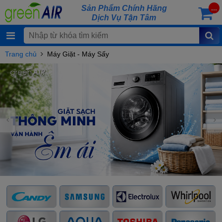
Sản Phẩm Chính Hãng
...
Dịch Vụ Tận Tâm
Trang chủ
Máy Giặt - Máy Sấy