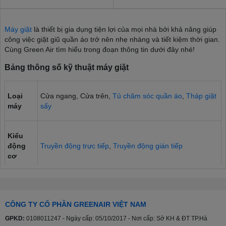
Máy giặt
là thiết bị gia dụng tiện lợi của mọi nhà bởi khả năng giúp
công việc giặt giũ quần áo trở nên nhẹ nhàng và tiết kiệm thời gian.
Cùng Green Air tìm hiểu trong đoạn thông tin dưới đây nhé!
Bảng thông số kỹ thuật máy giặt
Loại
Cửa ngang, Cửa trên,
Tủ chăm sóc quần áo
,
Tháp giặt
máy
sấy
Kiểu
động
Truyền động trực tiếp
,
Truyền động gián tiếp
cơ
Bảng
điều
Nút nhấn, Nút xoay, Cảm ứng và Màn hình hiển thị
CÔNG TY CỔ PHẦN GREENAIR VIỆT NAM
khiển
GPKD:
0108011247 - Ngày cấp: 05/10/2017 - Nơi cấp: Sở KH & ĐT TP.Hà