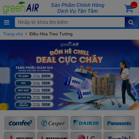
Sản Phẩm Chính Hãng
...
Dịch Vụ Tận Tâm
Trang chủ
Điều Hòa Treo Tường