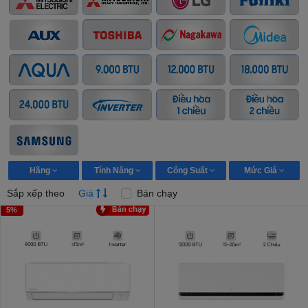
Hãng
Tính Năng
Công Suất
Mức Giá
Sắp xếp theo
Giá
Bán chạy
5%