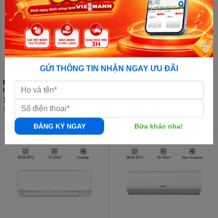
GỬI THÔNG TIN NHẬN NGAY ƯU ĐÃI
Điều hoà Daikin 9000 BTU 2 chiều
Điều hòa Panasonic 2 chiều
Inverter FTHF25XVMV
9.000BTU inverter YZ9AKH-8
10.450.000đ
11.000.000đ
12.700.000đ
ĐĂNG KÝ NGAY
Bữa khác nha!
15%