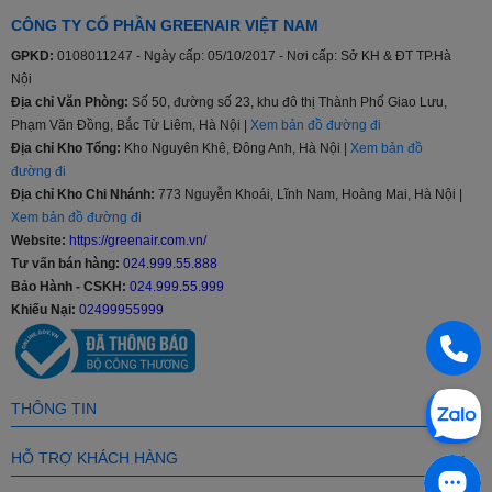
Trên 40m2 (28000BTU)
CÔNG TY CỔ PHẦN GREENAIR VIỆT NAM
GPKD:
0108011247 - Ngày cấp: 05/10/2017 - Nơi cấp: Sở KH & ĐT TP.Hà
Công nghệ tiết kiệm
Nội
điều hòa inverter
,
điều hòa không inverter
điện
Địa chỉ Văn Phòng:
Số 50, đường số 23, khu đô thị Thành Phố Giao Lưu,
Phạm Văn Đồng, Bắc Từ Liêm, Hà Nội |
Xem bản đồ đường đi
Địa chỉ Kho Tổng:
Kho Nguyên Khê, Đông Anh, Hà Nội |
Xem bản đồ
Loại máy
1 chiều (chỉ làm lạnh)
,
2 chiều (có sưởi ấm)
đường đi
Địa chỉ Kho Chi Nhánh:
773 Nguyễn Khoái, Lĩnh Nam, Hoàng Mai, Hà Nội |
Xem bản đồ đường đi
Máy lạnh âm trần, máy lạnh treo
Kiểu dáng
Website:
https://greenair.com.vn/
tường, máy lạnh đứng
Tư vấn bán hàng:
024.999.55.888
Bảo Hành - CSKH:
024.999.55.999
Có Wifi, chỉnh bằng điện thoại
Khiếu Nại:
02499955999
Tạo ion lọc không khí
Màn hình hiển thị nhiệt độ trên dàn
lạnh
Hoạt động siêu êm Quiet
THÔNG TIN
Tiện ích
Chế độ ngủ đêm tránh buốt
Bộ lọc bụi mịn PM2.5
HỖ TRỢ KHÁCH HÀNG
Bộ lọc bụi mịn PM1.0
Hiển thị nhiệt độ trên dàn lạnh