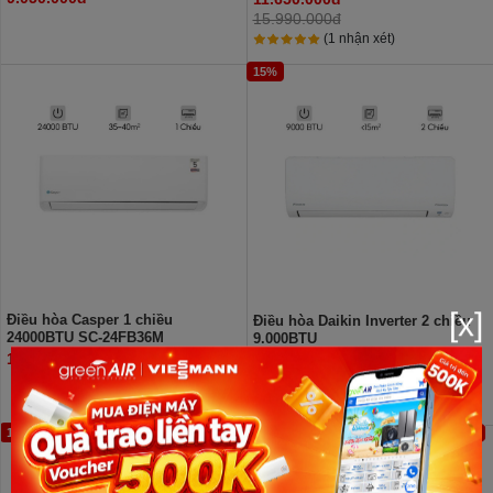
15.990.000đ
(1 nhận xét)
15%
[x]
Điều hòa Casper 1 chiều
Điều hòa Daikin Inverter 2 chiều
24000BTU SC-24FB36M
9.000BTU
FTXV25QVMV/RXV25QVMV
11.650.000đ
11.250.000đ
13.090.000đ
18%