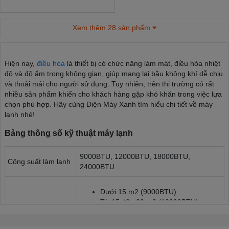
Xem thêm 28 sản phẩm
Hiện nay,
điều hòa
là thiết bị có chức năng làm mát, điều hòa nhiệt
độ và độ ẩm trong không gian, giúp mang lại bầu không khí dễ chịu
và thoải mái cho người sử dụng. Tuy nhiên, trên thị trường có rất
nhiều sản phẩm khiến cho khách hàng gặp khó khăn trong việc lựa
chọn phù hợp. Hãy cùng Điện Máy Xanh tìm hiểu chi tiết về máy
lạnh nhé!
Bảng thông số kỹ thuật máy lạnh
9000BTU, 12000BTU, 18000BTU,
Công suất làm lạnh
24000BTU
Dưới 15 m2 (9000BTU)
Từ 15 đến 20 m2 (12000BTU)
Phạm vi làm lạnh
Từ 20 đến 30 m2 (18000BTU)
hiệu quả
Từ 30 đến 40 m2 (24000BTU)