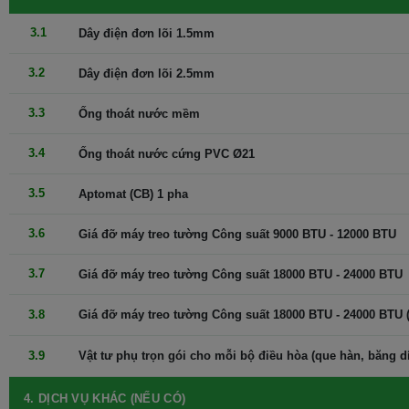
Panasonic mang đến tới khách hàng sản phẩm uy tín chất lượng
3
.1
Dây điện đơn lõi 1.5mm
với công nghệ mới nhất, trong đó có công nghệ inverter giúp máy
điều hòa tiết kiệm điện năng hiệu quả tới trên 30% so với máy điều
3.2
Dây điện đơn lõi 2.5mm
hòa thông thường.
3.3
Ống thoát nước mềm
3.4
Ống thoát nước cứng PVC Ø21
3.5
Aptomat (CB) 1 pha
3.6
Giá đỡ máy treo tường Công suất 9000 BTU - 12000 BTU
3.7
Giá đỡ máy treo tường Công suất 18000 BTU - 24000 BTU
3.8
Giá đỡ máy treo tường Công suất 18000 BTU - 24000 BTU (
Hoạt động dựa trên nguyên lý sau đây:
3.9
Vật tư phụ trọn gói cho mỗi bộ điều hòa (que hàn, băng dính
Tiết kiệm năng lượng: Sau khi đạt được nhiệt độ cài đặt, máy
điều hòa không khí inverter sẽ hạ công suất để duy trì nhiệt
4. DỊCH VỤ KHÁC (NẾU CÓ)