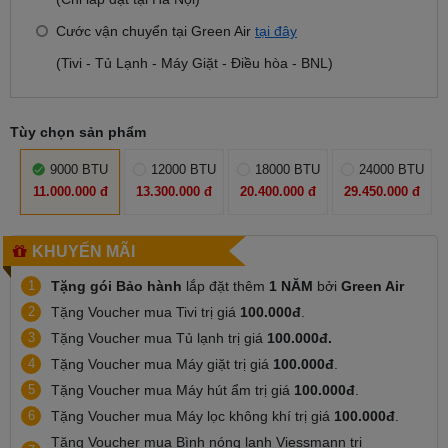
Cước vận chuyển tại Green Air
tại đây
(Tivi - Tủ Lạnh - Máy Giặt - Điều hòa - BNL)
Tùy chọn sản phẩm
9000 BTU
12000 BTU
18000 BTU
24000 BTU
11.000.000 đ
13.300.000 đ
20.400.000 đ
29.450.000 đ
KHUYẾN MÃI
1
Tặng gói Bảo hành
lắp đặt thêm
1 NĂM
bởi
Green Air
2
Tặng Voucher mua Tivi trị giá
100.000đ
.
3
Tặng Voucher mua Tủ lạnh trị giá
100.000đ.
4
Tặng Voucher mua Máy giặt trị giá
100.000đ
.
5
Tặng Voucher mua Máy hút ẩm trị giá
100.000đ
.
6
Tặng Voucher mua Máy lọc không khí trị giá
100.000đ
.
Tặng Voucher mua Bình nóng lạnh Viessmann trị