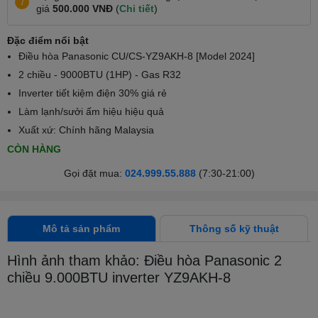
7
giá
500.000 VNĐ
(
Chi tiết
)
Đặc điểm nổi bật
Điều hòa Panasonic CU/CS-YZ9AKH-8 [Model 2024]
2 chiều - 9000BTU (1HP) - Gas R32
Inverter tiết kiệm điện 30% giá rẻ
Làm lạnh/sưởi ấm hiệu hiệu quả
Xuất xứ: Chính hãng Malaysia
CÒN HÀNG
Gọi đặt mua:
024.999.55.888
(7:30-21:00)
Mô tả sản phẩm
Thông số kỹ thuật
Hình ảnh tham khảo: Điều hòa Panasonic 2
chiều 9.000BTU inverter YZ9AKH-8