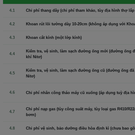
độ phòng, giúp tiết kiệm điện hơn so với máy điều hòa không
khí không inverter.
4.1
Chi phí thang dây (chi phí tham khảo, tùy địa hình thợ lắp 
Thoải mái: Máy điều hòa không khí inverter điều chỉnh công
suất dựa vào tải nhiệt, giảm thiểu cách biệt giữa nhiệt độ
4.2
Khoan rút lõi tường dày 10-20cm (không áp dụng với Kho
phòng và nhiệt độ cài đặt, mang lại sự thoải mái cao hơn so
với máy không inverter.
Hoạt động mạnh mẽ: Máy điều hòa không khí inverter vận
4.3
Khoan cắt kính (một lớp kính)
hành ở công suất tối đa ngay khi khởi động để nhanh chóng
đạt được nhiệt độ cài đặt.
Kiểm tra, vệ sinh, làm sạch đường ống mới (đường ống đã
4.4
khí Nitơ)
Panasonic Nanoe-G diệt khuẩn, khử mùi
hiệu quả 99,9%
Kiểm tra, vệ sinh, làm sạch đường ống cũ (đường ống đã đ
4.5
Nitơ)
4.6
Chi phí nhân công tháo máy cũ xuống (áp dụng tuỳ địa hình
Chi phí nạp gas (tùy công suất máy, tùy loại gas R410/R22/
4.7
bơm)
4.8
Chi phí vệ sinh, bảo dưỡng điều hòa định kì (chưa bao g