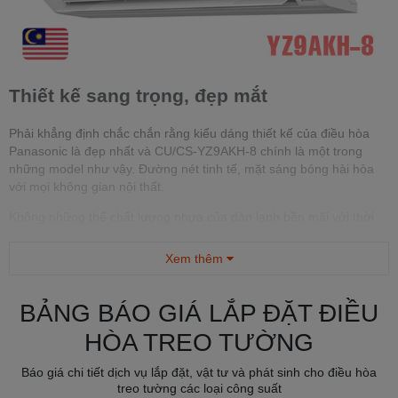
Thiết kế sang trọng, đẹp mắt
Phải khẳng định chắc chắn rằng kiểu dáng thiết kế của điều hòa
Panasonic là đẹp nhất và CU/CS-YZ9AKH-8 chính là một trong
những model như vậy. Đường nét tinh tế, mặt sáng bóng hài hòa
với mọi không gian nội thất.
Không những thế chất lượng nhựa của dàn lạnh bền mãi với thời
gian luôn giữ màu sắc nguyên bản ban đầu hơn hẳn các thương
hiệu điều hòa giá rẻ khác, thường ít người tiêu dùng để ý đến chi
Xem thêm
tiết nhỏ này.
BẢNG BÁO GIÁ LẮP ĐẶT ĐIỀU
HÒA TREO TƯỜNG
Báo giá chi tiết dịch vụ lắp đặt, vật tư và phát sinh cho điều hòa
treo tường các loại công suất