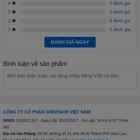
nghiệm gần 10 năm trong ngành điện máy. Đảm bảo cung cấp đến
4
0 đánh giá
bạn sản phẩm chính hãng 100%, nguyên đai nguyên kiện - Hỗ trợ
3
0 đánh giá
giao hàng tại nội thành Thành phố Hà Nội.
2
0 đánh giá
Địa chỉ: Số 50, đường số 23, khu đô thị Thành Phố Giao Lưu,
1
0 đánh giá
Phạm Văn Đồng, Bắc Từ Liêm, Hà Nội . Liên hệ liền tay - Nhận
ngay giá tốt!!
ĐÁNH GIÁ NGAY
Bình luận về sản phẩm
CÔNG TY CỔ PHẦN GREENAIR VIỆT NAM
GPKD:
0108011247 - Ngày cấp: 05/10/2017 - Nơi cấp: Sở KH & ĐT TP.Hà
Nội
Địa chỉ Văn Phòng:
Số 50, đường số 23, khu đô thị Thành Phố Giao Lưu,