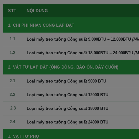
STT
NỘI DUNG
1. CHI PHÍ NHÂN CÔNG LẮP ĐẶT
1.1
Loại máy treo tường Công suất 9.000BTU – 12.000BTU
(Mi
Điều hòa 2 chiều Panasonic mang đến cho Bạn tận hưởng cuộc
sống 4 mùa như ý: Mát lạnh sảng khoái vào mùa hè, ấm áp vào
1.2
Loại máy treo tường Công suất 18.000BTU – 24.000BTU
(M
mùa đông.
2. VẬT TƯ LẮP ĐẶT (ỐNG ĐỒNG, BẢO ÔN, DÂY CUỐN)
Panasonic YZ9AKH-8 Phù hợp lắp đặt cho
phòng dưới 15m2
2.1
Loại máy treo tường Công suất 9000 BTU
Với công suất 9000 BTU máy điều hòa 2 chiều Panasonic YZ9AKH-
2.2
Loại máy treo tường Công suất 12000 BTU
8 phù hợp lắp đặt cho phòng có diện tích dưới 15m2 và mang
đến luồng khí thoáng mát lạnh vào mùa hè và ấm áp vào mùa
2.3
Loại máy treo tường Công suất 18000 BTU
đông.
2.4
Loại máy treo tường Công suất 24000 BTU
Panasonic inverter tiết kiệm điện vượt
trội
3. VẬT TƯ PHỤ