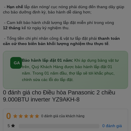
YZ9AKH-8 được trang bị kết nối wifi. Khi đó bạn dễ dàng điều khiển
máy điều hòa dù đang ở bất kỳ đâu, bất cứ khi nào.
-
Hạn chế
lắp dàn nóng/ cục nóng phải dùng đến thang dây giúp
cho bảo dưỡng định kỳ, bảo hành dễ dàng hơn;
Với công nghệ này Bạn có thể bật điều hòa trước khi về nhà, khi đó
Bạn sẽ tận hưởng cảm giác mát lạnh sảng khoái tức thì ngay khi
- Cam kết bảo hành chất lượng lắp đặt miễn phí trong vòng
bước chân vào phòng.
12 tháng
kể từ ngày ký nghiệm thu.
- Tổng tiền chi phí nhân công & vật tư lắp đặt phải
thanh toán
căn cứ theo biên bản khối lượng nghiệm thu thực tế
.
Bảo hành lắp đặt 01 năm:
Khi áp dụng bảng vật tư
GA
trên, Quý Khách Hàng được bảo hành lắp đặt 01
năm. Trong 01 năm đầu, thợ lắp sẽ tới khắc phục,
chỉnh sửa các lỗi do lắp đặt.
0 đánh giá cho Điều hòa Panasonic 2 chiều
9.000BTU inverter YZ9AKH-8
Hay công nghệ này cũng khá thú vị giúp Bạn dễ dàng điều chỉnh,
kiểm soát nhiệt độ, tốc độ gió phòng trẻ nhỏ mà không cần sang
0
trực tiếp. Giúp cho bé có giấc ngủ ngon và khỏe mạnh hơn.
0 đánh giá của khách hàng
Điện máy GreenAir
- Một trong những doanh nghiệp với kinh
5
0 đánh giá