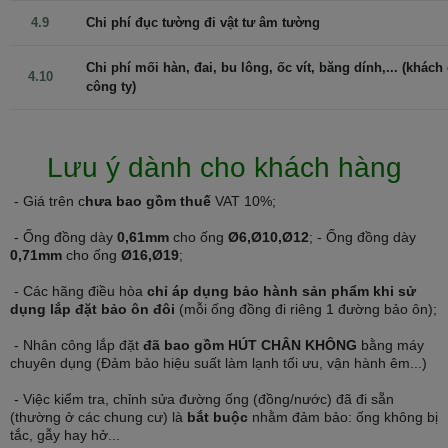
4.9
Chi phí đục tường đi vật tư âm tường
Chi phí mối hàn, đai, bu lông, ốc vít, băng dính,... (khách
4.10
Máy điều hòa Panasonic 9000 2 chiều YZ9AKH-8 được tích hợp
công ty)
công nghệ NanoeG độc quyền của hãng Panasonic đã được ứng
dụng rộng rãi trên các sản phẩm: Máy lọc không khí, tủ lạnh...
Công nghệ Nanoe-G kháng khuẩn khử mùi vượt trội: được trang bị
Lưu ý dành cho khách hàng
màng lọc với công nghệ Nanoe-g, giải phóng 3 ngàn tỷ hạt siêu
nhỏ giúp làm sạch đến 99% vi khuẩn, vi rút, nấm mốc và khử mùi,
- Giá trên c
hưa bao gồm thuế
VAT 10%;
loại bỏ các vi sinh vật có hại, giúp mang lại không khí trong lành,
- Ống đồng dày
0,61mm
cho ống
Ø6,Ø10,Ø12
; - Ống đồng dày
sạch sẽ bảo vệ sức khỏe cho những người thân yêu nhất.
0,71mm
cho ống
Ø16,Ø19
;
Vì thế với điều hòa Panasonic 2 chiều inverter 9000BTU là lựa
- Các hãng điều hòa
chỉ áp dụng bảo hành sản phẩm khi sử
chọn hoàn hảo, món quà tặng ý nghĩa đối với gia đình của người
dụng lắp đặt bảo ôn đôi
(mỗi ống đồng đi riêng 1 đường bảo ôn);
cao tuổi và trẻ nhỏ.
- Nhân công lắp đặt
đã bao gồm HÚT CHÂN KHÔNG
bằng máy
Điều hòa kết nối wifi điều khiển bất cứ khi
chuyên dụng (Đảm bảo hiệu suất làm lạnh tối ưu, vận hành êm...)
nào, bất kỳ ở đâu
- Việc kiểm tra, chỉnh sửa đường ống (đồng/nước) đã đi sẵn
(thường ở các chung cư) là
bắt buộc
nhằm đảm bảo: ống không bị
Với việc máy điều hòa Panasonic 2 chiều inverter 9000BTU
tắc, gẫy hay hở...