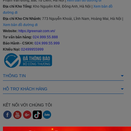
Phạm Văn Đồng, Bắc Từ Liêm, Hà Nội |
Xem bản đồ đường đi
Địa chỉ Kho Tổng:
Kho Nguyên Khê, Đông Anh, Hà Nội |
Xem bản đồ
đường đi
Địa chỉ Kho Chi Nhánh:
773 Nguyễn Khoái, Lĩnh Nam, Hoàng Mai, Hà Nội |
Xem bản đồ đường đi
Website:
https://greenair.com.vn/
Tư vấn bán hàng:
024.999.55.888
Bảo Hành - CSKH:
024.999.55.999
Khiếu Nại:
02499955999
THÔNG TIN
HỖ TRỢ KHÁCH HÀNG
KẾT NỐI VỚI CHÚNG TÔI
CÁCH THỨC THANH TOÁN