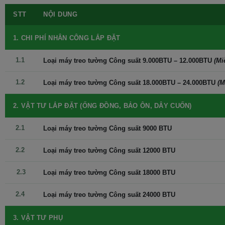
Dàn nóng:
STT
NỘI DUNG
Có kiểu hình hộp chữ nhật quen thuộc với chất liệu vỏ máy bền bỉ,
chịu được sự tác động của các yếu tố bên ngoài môi trường, có
1. CHI PHÍ NHÂN CÔNG LẮP ĐẶT
logo tên thương hiệu trên thân dàn nóng giúp bạn dễ dàng nhận
biết thương hiệu.
1.1
Loại máy treo tường Công suất 9.000BTU – 12.000BTU
(Mi
1.2
Loại máy treo tường Công suất 18.000BTU – 24.000BTU
(M
2. VẬT TƯ LẮP ĐẶT (ỐNG ĐỒNG, BẢO ÔN, DÂY CUỐN)
2.1
Loại máy treo tường Công suất 9000 BTU
2.2
Loại máy treo tường Công suất 12000 BTU
2.3
Loại máy treo tường Công suất 18000 BTU
2.4
Loại máy treo tường Công suất 24000 BTU
Golden Coating - Lớp phủ chống ăn mòn
Cả dàn nóng và dàn lạnh đều sử dụng lá tản nhiệt bằng nhôm có
3. VẬT TƯ PHỤ
phủ lớp chống ăn mòn Golden Coating, giúp hạn chế tình trạng