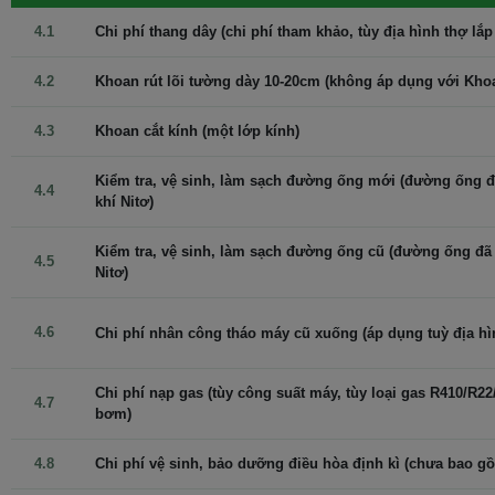
Điều hoà hoạt động với công suất lớn để nhiệt độ phòng nhanh
chóng đạt 23°C trong 40s, nhờ đó giúp người dùng tận hưởng
4.1
Chi phí thang dây (chi phí tham khảo, tùy địa hình thợ lắp 
được bầu không khí mát lạnh dường như ngay lập tức. Chức năng
này được dùng hỗ trợ thời gian đầu mở điều hoà, giúp làm mát
4.2
Khoan rút lõi tường dày 10-20cm (không áp dụng với Kho
nhanh hơn.
4.3
Khoan cắt kính (một lớp kính)
Cơ chế thổi gió
Kiểm tra, vệ sinh, làm sạch đường ống mới (đường ống đã
Điều hoà điều chỉnh gió lên xuống tự động giúp khí lưu thông
4.4
khí Nitơ)
nhanh chóng, lan đều ra khắp phòng.
Cảm biến nhiệt độ Follow Me:
Kiểm tra, vệ sinh, làm sạch đường ống cũ (đường ống đã đ
4.5
Nitơ)
Công nghệ cảm biến
Follow me
cao cấp được trang bị ngay trên
remote giúp điều hoà Comfee tự cảm nhận nhiệt độ môi trường
4.6
Chi phí nhân công tháo máy cũ xuống (áp dụng tuỳ địa hình
xung quanh và điều chỉnh nhiệt độ phù hợp với môi trường xung
quanh, đảm bảo môi trường luôn đúng chuẩn nhiệt độ bạn đã
chọn.
Chi phí nạp gas (tùy công suất máy, tùy loại gas R410/R22/
4.7
bơm)
4.8
Chi phí vệ sinh, bảo dưỡng điều hòa định kì (chưa bao g