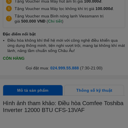
5
Tặng Voucher mua Máy hút ẩm trị giá
100.000đ
.
6
Tặng Voucher mua Máy lọc không khí trị giá
100.000đ
.
Tặng Voucher mua Bình nóng lạnh Viessmann trị
7
giá
500.000 VNĐ
(
Chi tiết
)
Đặc điểm nổi bật
Điều hòa không khí thế hệ mới với công nghệ điều khiển qua
ứng dụng thông minh, tiện nghi vượt trội, mang lại không khí mát
lành, nâng tầm chuẩn sống Châu Âu!
CÒN HÀNG
Gọi đặt mua:
024.999.55.888
(7:30-21:00)
Mô tả sản phẩm
Thông số kỹ thuật
Hình ảnh tham khảo: Điều hòa Comfee Toshiba
Inverter 12000 BTU CFS-13VAF