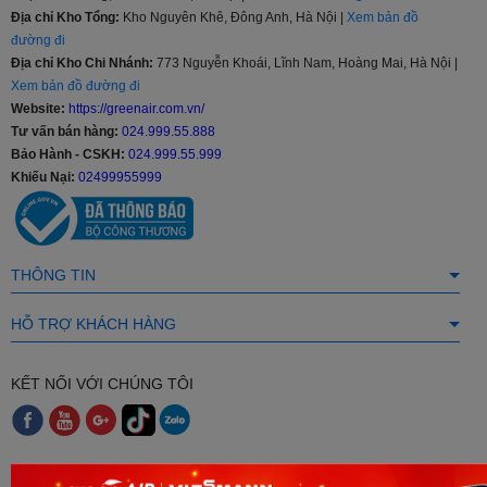
Lớp lọc bụi: loại bỏ bụi bẩn và vi khuẩn có hại có trong không
Địa chỉ Kho Tổng:
Kho Nguyên Khê, Đông Anh, Hà Nội |
Xem bản đồ
khí.
đường đi
Lớp lọc mùi: có lớp than hoạt tính sẽ phân hủy các chất độc
Địa chỉ Kho Chi Nhánh:
773 Nguyễn Khoái, Lĩnh Nam, Hoàng Mai, Hà Nội |
Formaldehyde, Amoniac và Benzen làm giảm ảnh hưởng tới
Xem bản đồ đường đi
sức khỏe người dùng. Đồng thời ngăn các mùi như mùi thức
Website:
https://greenair.com.vn/
ăn, mùi hôi khác, …
Tư vấn bán hàng:
024.999.55.888
Bảo Hành - CSKH:
024.999.55.999
Chế độ tự làm sạch Active-Clean:
Khiếu Nại:
02499955999
Điều hoà sẽ tự thực hiện quy trình vệ sinh dàn lạnh sau khi sử
dụng để tăng khả năng kháng khuẩn, hạn chế nấm mốc và tiết
kiệm chi phí vệ sinh định kỳ cũng như bảo vệ sức khỏe nhờ luôn
mang đến không gian trong lành, sạch khuẩn.
THÔNG TIN
Công nghệ AI Cool:
HỖ TRỢ KHÁCH HÀNG
KẾT NỐI VỚI CHÚNG TÔI
CÁCH THỨC THANH TOÁN