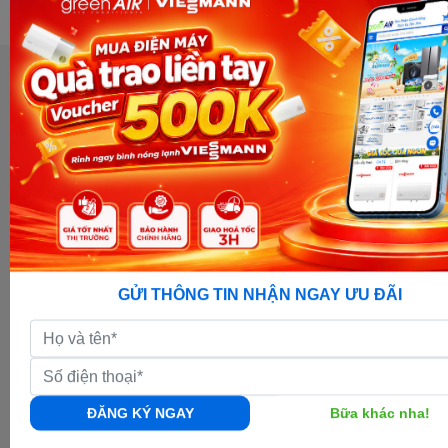
Điều khiển bằng giọng nói - Điều hoà Comfee 12000 BTU Inverter
CFS-13VAF
Cho phép người dùng có thể tùy chỉnh nhiệt độ điều hoà thông qua
ứng dụng NetHome Plus, đồng thời có thể điều khiển từ xa bằng
giọng nói và tận hưởng tiện nghi bằng việc ra lệnh để điều khiển
máy: “Hey Comfee’! Mở điều hoà.”
Chế độ Avoid me (Breeze Away)
GỬI THÔNG TIN NHẬN NGAY ƯU ĐÃI
Điều chỉnh hướng gió lên cao, tránh việc hơi lạnh thổi trực tiếp vào
người, bảo vệ sức khoẻ.
Chức năng hút ẩm
ĐĂNG KÝ NGAY
Bữa khác nha!
Giúp không khí bên trong căn phòng luôn khô ráo, duy trì độ ẩm
thấp nhất để không gây cảm giác khó chịu cho người dùng, nhất là