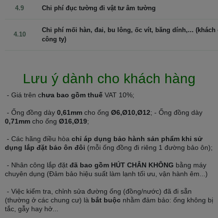
4.9
Chi phí đục tường đi vật tư âm tường
Chi phí mối hàn, đai, bu lông, ốc vít, băng dính,... (khách
4.10
công ty)
Lưu ý dành cho khách hàng
Follow me - Điều hoà Comfee Inverter 12000 BTU CFS-13VAF
- Giá trên c
hưa bao gồm thuế
VAT 10%;
- Ống đồng dày
0,61mm
cho ống
Ø6,Ø10,Ø12
; - Ống đồng dày
Các công nghệ tiết kiệm điện
0,71mm
cho ống
Ø16,Ø19
;
Điều hoà Comfee 1 chiều inverter CFS-13VAF
có khả năng tiết điện
- Các hãng điều hòa
chỉ áp dụng bảo hành sản phẩm khi sử
tối ưu nhờ sự kết hợp của nhiều công nghệ hiện đại:
dụng lắp đặt bảo ôn đôi
(mỗi ống đồng đi riêng 1 đường bảo ôn);
Công nghệ biến tần Inverter với bộ vi xử lý E-Max:
- Nhân công lắp đặt
đã bao gồm HÚT CHÂN KHÔNG
bằng máy
chuyên dụng (Đảm bảo hiệu suất làm lạnh tối ưu, vận hành êm...)
Bộ vi xử lý
E-max
luôn giữ cho máy nén hoạt động ổn định và liên
- Việc kiểm tra, chỉnh sửa đường ống (đồng/nước) đã đi sẵn
tục với tốc độ thấp chỉ 12Hz nhờ đó tiết kiệm điện năng sử dụng và
(thường ở các chung cư) là
bắt buộc
nhằm đảm bảo: ống không bị
duy trì nhiệt độ ổn định, máy vận hành êm ái và bền bỉ hơn 16 lần
tắc, gẫy hay hở...
so với điều hoà thông thường.