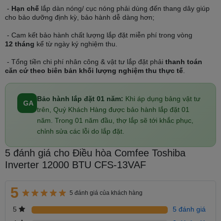
-
Hạn chế
lắp dàn nóng/ cục nóng phải dùng đến thang dây giúp
Cảm biến Eco:
cho bảo dưỡng định kỳ, bảo hành dễ dàng hơn;
- Cam kết bảo hành chất lượng lắp đặt miễn phí trong vòng
12 tháng
kể từ ngày ký nghiệm thu.
- Tổng tiền chi phí nhân công & vật tư lắp đặt phải
thanh toán
căn cứ theo biên bản khối lượng nghiệm thu thực tế
.
Bảo hành lắp đặt 01 năm:
Khi áp dụng bảng vật tư
GA
trên, Quý Khách Hàng được bảo hành lắp đặt 01
năm. Trong 01 năm đầu, thợ lắp sẽ tới khắc phục,
chỉnh sửa các lỗi do lắp đặt.
5 đánh giá cho Điều hòa Comfee Toshiba
Cảm biến Eco tiết kiệm điện năng - Điều hoà Comfee Inverter
Inverter 12000 BTU CFS-13VAF
12000 BTU CFS-13VAF
Đảm bảo mang đến không gian thoải mái, dễ chịu mà vẫn tiết kiệm
5
71% điện năng.
5 đánh giá của khách hàng
Tem nhãn năng lượng đạt chất lượng 4.31/5 sao với điện năng tiêu
5
5 đánh giá
thụ khoảng 1.1 kW/h (Số liệu theo hãng Comfee công bố).