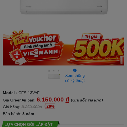
Xem thông
số kỹ thuật
Model :
CFS-13VAF
6.150.000
đ
Giá GreenAir bán:
(Giá sốc tại kho)
26%
Giá hãng:
8.250.000đ
Bảo hành:
3 năm
LỰA CHỌN GÓI LẮP ĐẶT