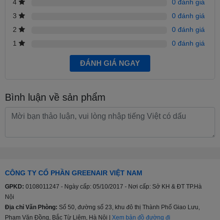
4
0 đánh giá
3
0 đánh giá
Tiện ích
2
0 đánh giá
Màng lọc kép Dual (lọc bụi 0.7 mm và lọc mùi):
1
0 đánh giá
Thiết kế với màng lọc 2 lớp giúp tăng khả năng làm sạch không khí
ĐÁNH GIÁ NGAY
gấp 2 lần:
Bình luận về sản phẩm
CÔNG TY CỔ PHẦN GREENAIR VIỆT NAM
GPKD:
0108011247 - Ngày cấp: 05/10/2017 - Nơi cấp: Sở KH & ĐT TP.Hà
Nội
Địa chỉ Văn Phòng:
Số 50, đường số 23, khu đô thị Thành Phố Giao Lưu,
Màng lọc kép - Điều hoà Comfee Inverter 12000 BTU CFS-13VAF
Phạm Văn Đồng, Bắc Từ Liêm, Hà Nội |
Xem bản đồ đường đi