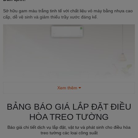
Sở hữu gam màu trắng tinh tế với chất liệu vỏ máy bằng nhựa cao
cấp, dễ vệ sinh và giảm thiểu trầy xước đáng kể.
Xem thêm
BẢNG BÁO GIÁ LẮP ĐẶT ĐIỀU
Điều hoà Comfee inverter 12000 BTU CFS-13VAF
HÒA TREO TƯỜNG
Mặt trước dàn lạnh được thiết kế màn hình
hiển thị nhiệt độ LCD
,
giúp người dùng quan sát tiện lợi mỗi khi sử dụng, nhất là vào ban
Báo giá chi tiết dịch vụ lắp đặt, vật tư và phát sinh cho điều hòa
đêm.
treo tường các loại công suất