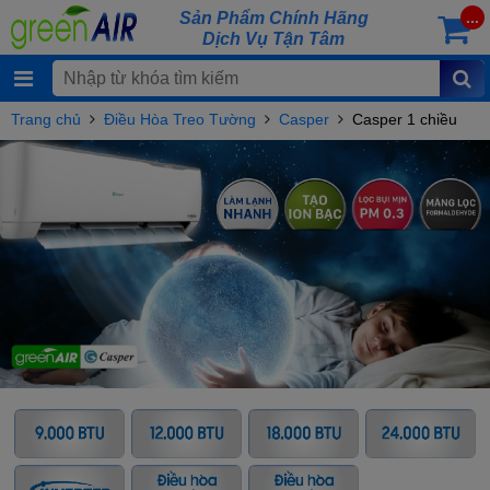
Sản Phẩm Chính Hãng
...
Dịch Vụ Tận Tâm
Trang chủ
Điều Hòa Treo Tường
Casper
Casper 1 chiều