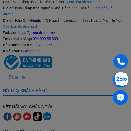
Phạm Văn Đồng, Bắc Từ Liêm, Hà Nội |
Xem bản đồ đường đi
2. Phân Loại Điều Hòa Casper 1 Chiều
Địa chỉ Kho Tổng:
Kho Nguyên Khê, Đông Anh, Hà Nội |
Xem bản đồ
Phổ Biến
đường đi
Địa chỉ Kho Chi Nhánh:
773 Nguyễn Khoái, Lĩnh Nam, Hoàng Mai, Hà Nội |
Điều hòa Casper 1 chiều hàng cơ (Non-Inverter)
Xem bản đồ đường đi
Website:
https://greenair.com.vn/
Đặc điểm:
Hoạt động với công suất tối đa để đưa phòng về
Tư vấn bán hàng:
024.999.55.888
nhiệt độ cài đặt nhanh nhất. Cấu tạo đơn giản, bền bỉ, chi phí
Bảo Hành - CSKH:
024.999.55.999
bảo trì và sửa chữa cực kỳ rẻ.
Khiếu Nại:
02499955999
Phù hợp:
Phòng khách, phòng họp hoặc những không gian
chỉ có nhu cầu sử dụng điều hòa trong thời gian ngắn.
Điều hòa Casper 1 chiều Inverter (Tiết kiệm điện)
THÔNG TIN
Đặc điểm:
Tích hợp công nghệ biến tần
i-Saving
thông
minh, duy trì nhiệt độ ổn định, vận hành siêu êm và
tiết kiệm
HỖ TRỢ KHÁCH HÀNG
từ 30% - 70% điện năng
.
Phù hợp:
Phòng ngủ, phòng làm việc hoặc những không
KẾT NỐI VỚI CHÚNG TÔI
gian bật điều hòa liên tục nhiều giờ liền.
3. Các Dải Công Suất Điều Hòa Casper 1
Chiều Đa Dạng