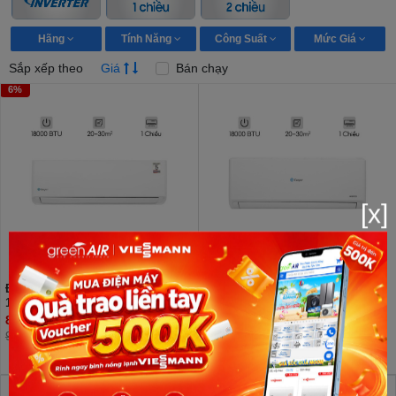
Hãng
Tính Năng
Công Suất
Mức Giá
Sắp xếp theo
Giá
Bán chạy
6%
[x]
Điều hòa Casper 1 chiều
Điều hòa Casper Inverter 1 chiều
18000BTU SC-18FB36M
18000 BTU GC-18IS33
8.700.000đ
9.150.000đ
9.300.000đ