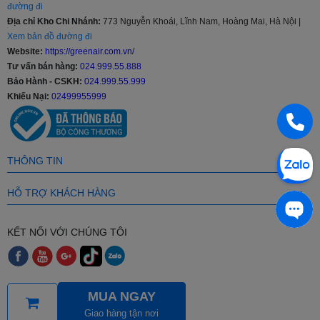
đường đi
Địa chỉ Kho Chi Nhánh:
773 Nguyễn Khoái, Lĩnh Nam, Hoàng Mai, Hà Nội |
Xem bản đồ đường đi
Website:
https://greenair.com.vn/
Tư vấn bán hàng:
024.999.55.888
Bảo Hành - CSKH:
024.999.55.999
Khiếu Nại:
02499955999
THÔNG TIN
HỖ TRỢ KHÁCH HÀNG
KẾT NỐI VỚI CHÚNG TÔI
CÁCH THỨC THANH TOÁN
MUA NGAY
Giao hàng tận nơi