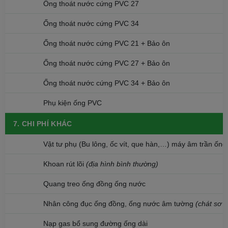
Ống thoát nước cứng PVC 27
Ống thoát nước cứng PVC 34
Ống thoát nước cứng PVC 21 + Bảo ôn
Ống thoát nước cứng PVC 27 + Bảo ôn
3. Công ty cổ phần GreenAir Việt Nam
Ống thoát nước cứng PVC 34 + Bảo ôn
(
sandienmayonline.vn
) cam kết :
Phụ kiện ống PVC
Sản phẩm giá tốt chất lượng ổn định
Cam kết giao hàng trong ngày
7. CHI PHÍ KHÁC
Lắp đặt chuẩn quy trình
Phụ kiện chuẩn hãng
Vật tư phụ (Bu lông, ốc vít, que hàn,…) máy âm trần ống
Bảo hành dài hạn
Khoan rút lõi
(địa hình bình thường)
Điều Hòa Âm Trần Cassette Casper 1 Chiều 50.000 BTU (
CC-50TL22
) sẽ
là một sản phẩm hoàn hảo cho người tiêu dùng trong thời gian sắp tới.
Quang treo ống đồng ống nước
>> Bạn có thể quan tâm:
Điều hòa âm trần Cassette và 5 cách sử dụng
Nhân công đục ống đồng, ống nước âm tường
(chát sơ b
SIÊU TIẾT KIỆM ĐIỆN
Nạp gas bổ sung đường ống dài