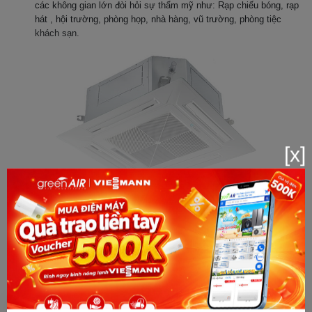
các không gian lớn đòi hỏi sự thẩm mỹ như: Rạp chiếu bóng, rạp
hát , hội trường, phòng họp, nhà hàng, vũ trường, phòng tiệc
khách sạn.
[x]
Xem thêm
2.Thông số kĩ thuật và tính năng
BẢNG BÁO GIÁ LẮP ĐẶT ĐIỀU HÒA THƯƠNG
Điều hòa âm trần cassette
Casper CC-50TL22 nổi bật là dòng điều
MẠI
hòa bảo vệ sức khỏe người dùng bởi được trang bị hệ thống máy
lọc giúp lọc không khí trong sạch nhất bao gồm : màng lọc nano,
máy lọc silver, carbon, bio… Mang lại cho bạn không gian thực sự
STT
NỘI DUNG
trong lành, sạch khuẩn và tốt cho sức khỏe.