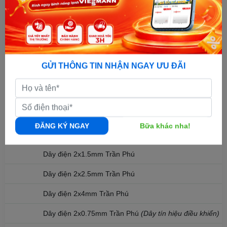
Lưới lọc bụi
Lò xo treo cửa gió
4. GIÁ TREO
GỬI THÔNG TIN NHẬN NGAY ƯU ĐÃI
Giá đỡ dàn nóng loại giá đại
Ti treo dàn lạnh
Hàn giá báo cụ thể theo thực tế
ĐĂNG KÝ NGAY
Bữa khác nha!
5. DÂY ĐIỆN
Dây điện 2x1.5mm Trần Phú
Dây điện 2x2.5mm Trần Phú
Dây điện 2x4mm Trần Phú
Dây điện 2x0.75mm Trần Phú
(Dây tín hiệu điều khiển)