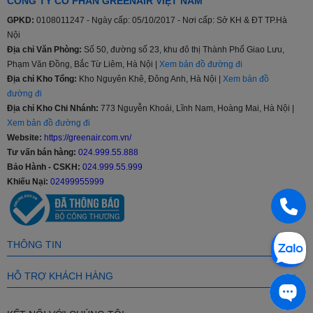
CÔNG TY CỔ PHẦN GREENAIR VIỆT NAM
GPKD:
0108011247 - Ngày cấp: 05/10/2017 - Nơi cấp: Sở KH & ĐT TP.Hà
Nội
Địa chỉ Văn Phòng:
Số 50, đường số 23, khu đô thị Thành Phố Giao Lưu,
Phạm Văn Đồng, Bắc Từ Liêm, Hà Nội |
Xem bản đồ đường đi
Địa chỉ Kho Tổng:
Kho Nguyên Khê, Đông Anh, Hà Nội |
Xem bản đồ
đường đi
Địa chỉ Kho Chi Nhánh:
773 Nguyễn Khoái, Lĩnh Nam, Hoàng Mai, Hà Nội |
Xem bản đồ đường đi
Website:
https://greenair.com.vn/
Tư vấn bán hàng:
024.999.55.888
Bảo Hành - CSKH:
024.999.55.999
Khiếu Nại:
02499955999
THÔNG TIN
HỖ TRỢ KHÁCH HÀNG