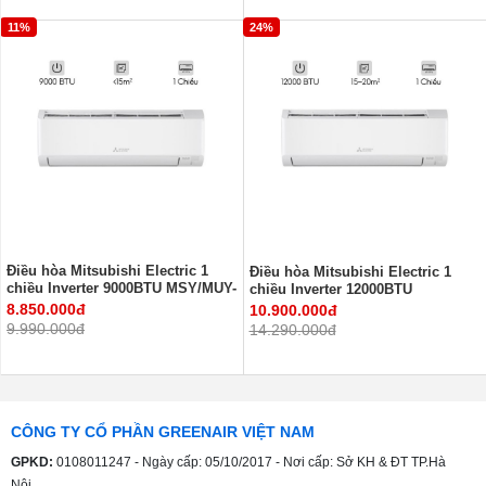
11%
24%
Điều hòa Mitsubishi Electric 1
Điều hòa Mitsubishi Electric 1
chiều Inverter 9000BTU MSY/MUY-
chiều Inverter 12000BTU
JA25VF
MSY/MUY-JA35VF
8.850.000đ
10.900.000đ
9.990.000đ
14.290.000đ
CÔNG TY CỔ PHẦN GREENAIR VIỆT NAM
GPKD:
0108011247 - Ngày cấp: 05/10/2017 - Nơi cấp: Sở KH & ĐT TP.Hà
Nội