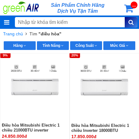
Sản Phẩm Chính Hãng
...
Dịch Vụ Tận Tâm
Trang chủ
Tìm
"điều hòa"
Hãng
Tính Năng
Công Suất
Mức Giá
9%
20%
Điều hòa Mitsubishi Electric 1
Điều hòa Mitsubishi Electric 1
chiều 21000BTU inverter
chiều Inverter 18000BTU
MSY/MUY-JA60VF
MSY/MUY-JA50VF
24.850.000đ
17.850.000đ