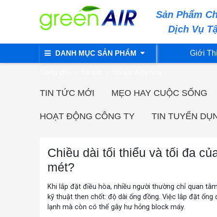
Sản Phẩm Ch
Dịch Vụ T
DANH MỤC SẢN PHẨM
Giới Th
Trang chủ
Tin tức
Tin tức điều hoà
TIN TỨC MỚI
MẸO HAY CUỘC SỐNG
HOẠT ĐỘNG CÔNG TY
TIN TUYỂN DỤ
Chiều dài tối thiểu và tối đa c
mét?
Khi lắp đặt điều hòa, nhiều người thường chỉ quan tâ
kỹ thuật then chốt: độ dài ống đồng. Việc lắp đặt ốn
lạnh mà còn có thể gây hư hỏng block máy.