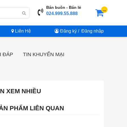
Bán buôn - Bán lẻ
...
024.999.55.888
Liên Hệ
Đăng ký
/
Đăng nhập
I ĐÁP
TIN KHUYẾN MẠI
IN XEM NHIỀU
ẢN PHẨM LIÊN QUAN