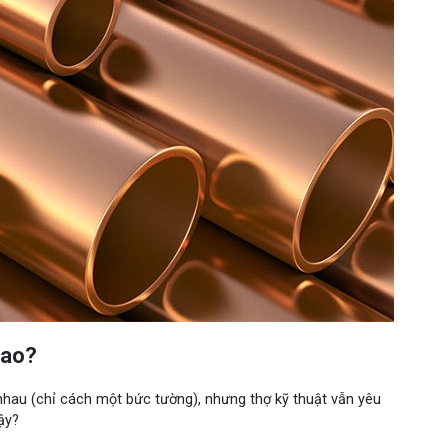
sao?
nhau (chỉ cách một bức tường), nhưng thợ kỹ thuật vẫn yêu
ậy?