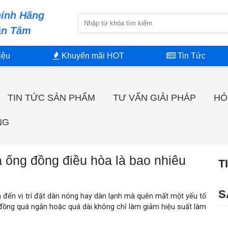
ính Hãng
ận Tâm
iệu
Khuyến mãi HOT
Tin Tức
TIN TỨC SẢN PHẨM
TƯ VẤN GIẢI PHÁP
HỎ
NG
ủa ống đồng điều hòa là bao nhiêu
T
S
m đến vị trí đặt dàn nóng hay dàn lạnh mà quên mất một yếu tố
g đồng quá ngắn hoặc quá dài không chỉ làm giảm hiệu suất làm