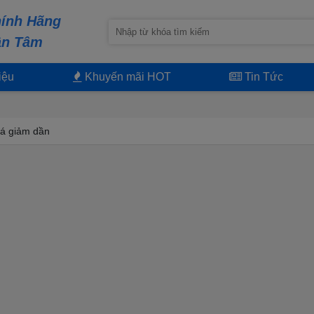
ính Hãng
ận Tâm
iệu
Khuyến mãi HOT
Tin Tức
á giảm dần