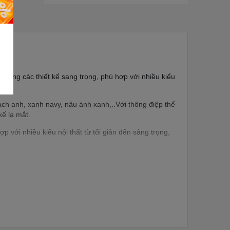
 cùng các thiết kế sang trọng, phù hợp với nhiều kiểu
h anh, xanh navy, nâu ánh xanh,..Với thông điệp thể
ế lạ mắt.
với nhiều kiểu nội thất từ tối giản đến sâng trọng,
êu dùng thoải mái lựa chọn sản phẩm phù hợp với nhu