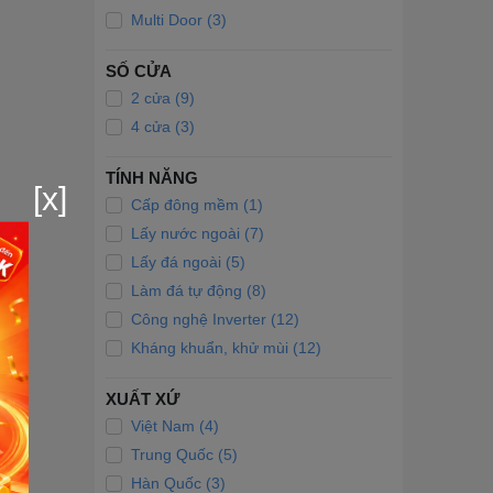
Multi Door (3)
SỐ CỬA
2 cửa (9)
4 cửa (3)
TÍNH NĂNG
[x]
Cấp đông mềm (1)
Lấy nước ngoài (7)
Lấy đá ngoài (5)
Làm đá tự động (8)
Công nghệ Inverter (12)
Kháng khuẩn, khử mùi (12)
XUẤT XỨ
Việt Nam (4)
Trung Quốc (5)
Hàn Quốc (3)