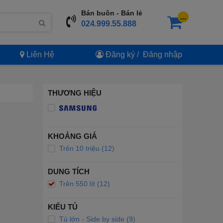
Bán buôn - Bán lẻ
...
024.999.55.888
Liên Hệ
Đăng ký
/
Đăng nhập
THƯƠNG HIỆU
KHOẢNG GIÁ
Trên 10 triệu (12)
DUNG TÍCH
Trên 550 lít (12)
KIỂU TỦ
Tủ lớn - Side by side (9)