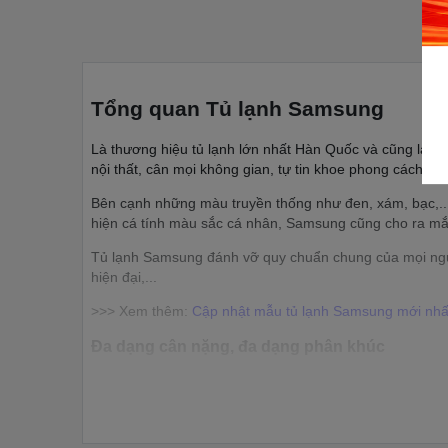
Tổng quan Tủ lạnh Samsung
Là thương hiệu tủ lạnh lớn nhất Hàn Quốc và cũng là mộ
nội thất, cân mọi không gian, tự tin khoe phong cách.
Bên cạnh những màu truyền thống như đen, xám, bạc,..
hiện cá tính màu sắc cá nhân, Samsung cũng cho ra mắt
Tủ lạnh Samsung đánh vỡ quy chuẩn chung của mọi người 
hiện đại,...
>>> Xem thêm:
Cập nhật mẫu tủ lạnh Samsung mới nhấ
Đa dạng cân nặng, đa dạng phân khúc
Tủ lạnh Samsung sản xuất với nhiều kích thước khác nha
cầu, tiếp xúc với lượng lớn khách hàng hơn, từ phân kh
Chế độ bảo hành