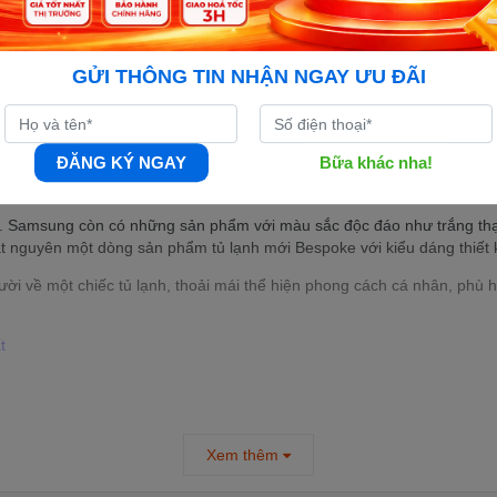
GỬI THÔNG TIN NHẬN NGAY ƯU ĐÃI
ĐĂNG KÝ NGAY
Bữa khác nha!
t trong những thương hiệu hàng đầu thế giới. Tủ lạnh Samsung nổi bật
. Samsung còn có những sản phẩm với màu sắc độc đáo như trắng thạc
 nguyên một dòng sản phẩm tủ lạnh mới Bespoke với kiểu dáng thiết k
về một chiếc tủ lạnh, thoải mái thể hiện phong cách cá nhân, phù hợp 
t
u 208l, 236l, 360l, 380l, 488l…cho đến 648l và 655 lít giúp người ti
úc tầm trung, trung - cao cấp hay cao cấp.
Xem thêm