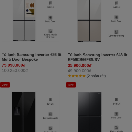
Tủ lạnh Samsung Inverter 636 lít
Tủ lạnh Samsung Inverter 648 lít
Multi Door Bespoke
RF59CB66F8S/SV
RF65DB990012SV
75.090.000đ
35.900.000đ
100.250.000đ
49.900.000đ
(2 nhận xét)
27%
35%