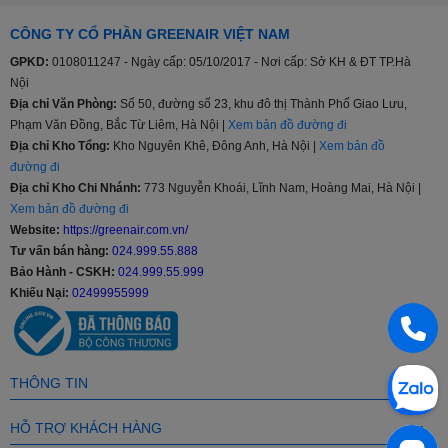
>>> Xem thêm:
Cập nhật mẫu tủ lạnh Samsung mới nhất
CÔNG TY CỔ PHẦN GREENAIR VIỆT NAM
Đa dạng cân nặng, đa dạng phân khúc
GPKD:
0108011247 - Ngày cấp: 05/10/2017 - Nơi cấp: Sở KH & ĐT TP.Hà
Nội
Tủ lạnh Samsung sản xuất với nhiều kích thước khác nhau 208l,
Địa chỉ Văn Phòng:
Số 50, đường số 23, khu đô thị Thành Phố Giao Lưu,
236l, 360l, 380l, 488l…cho đến 648l và 655 lít giúp người tiêu dùng
Phạm Văn Đồng, Bắc Từ Liêm, Hà Nội |
Xem bản đồ đường đi
thoải mái lựa chọn sản phẩm phù hợp với nhu cầu, tiếp xúc với
lượng lớn khách hàng hơn, từ phân khúc tầm trung, trung - cao
Địa chỉ Kho Tổng:
Kho Nguyên Khê, Đông Anh, Hà Nội |
Xem bản đồ
cấp hay cao cấp.
đường đi
Địa chỉ Kho Chi Nhánh:
773 Nguyễn Khoái, Lĩnh Nam, Hoàng Mai, Hà Nội |
Chế độ bảo hành
Xem bản đồ đường đi
Website:
https://greenair.com.vn/
Thời gian bảo hành của tủ lạnh Samsung chính hãng là 2 năm và
Tư vấn bán hàng:
024.999.55.888
20 năm với máy nén, bảo hành tại nhà.
Bảo Hành - CSKH:
024.999.55.999
Các công nghệ nổi bật ở Tủ lạnh Samsung
Khiếu Nại:
02499955999
Công nghệ làm lạnh vòm All-around Cooling
Diệt khuẩn, khử mùi lọc không khí bằng than hoạt tính
Công nghệ làm lạnh Power Cool
THÔNG TIN
Tiết kiệm điện, chạy êm ái Digital Inverter
Quầy Minibar Beverage Center tiện lợi
HỖ TRỢ KHÁCH HÀNG
Green Air tự hào là nhà phân phối trực tiếp sản phẩm từ các nhãn