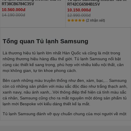
RT38CB6784C3SV
RT42CG6584B1SV
10.560.000đ
10.150.000đ
14.190.000đ
12.990.000đ
(2 nhận xét)
Tổng quan Tủ lạnh Samsung
Là thương hiệu tủ lạnh lớn nhất Hàn Quốc và cũng là một trong
những thương hiệu hàng đầu thế giới. Tủ lạnh Samsung nổi bật
cùng các thiết kế sang trọng, phù hợp với nhiều kiểu nội thất, cân
mọi không gian, tự tin khoe phong cách.
Bên cạnh những màu truyền thống như đen, xám, bạc,... Samsung
còn có những sản phẩm với màu sắc độc đáo như trắng thạch anh,
xanh navy, nâu ánh xanh,..Với thông điệp thể hiện cá tính màu sắc
cá nhân, Samsung cũng cho ra mắt nguyên một dòng sản phẩm tủ
lạnh mới Bespoke với kiểu dáng thiết kế lạ mắt.
Tủ lạnh Samsung đánh vỡ quy chuẩn chung của mọi người về một
chiếc tủ lạnh, thoải mái thể hiện phong cách cá nhân, phù hợp với
nhiều kiểu nội thất từ tối giản đến sâng trọng, hiện đại,...