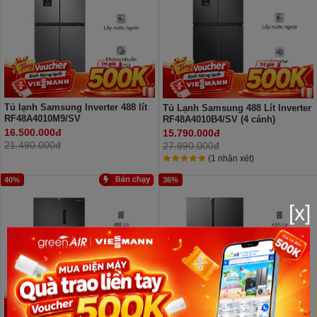
Tủ lạnh Samsung Inverter 488 lít
Tủ Lạnh Samsung 488 Lít Inverter
RF48A4010M9/SV
RF48A4010B4/SV (4 cánh)
16.500.000đ
15.790.000đ
21.490.000đ
27.990.000đ
(1 nhận xét)
40%
36%
[x]