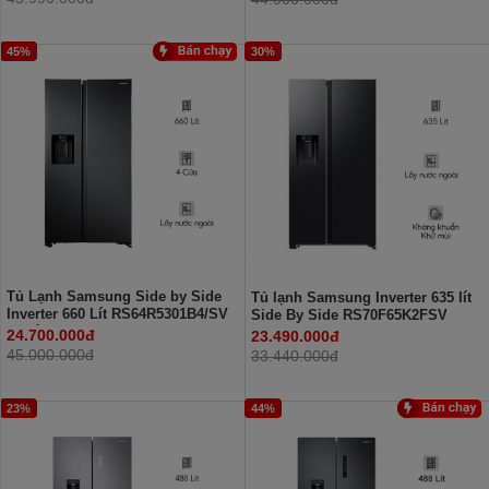
45%
30%
Tủ Lạnh Samsung Side by Side
Tủ lạnh Samsung Inverter 635 lít
Inverter 660 Lít RS64R5301B4/SV
Side By Side RS70F65K2FSV
(2 Cánh)
24.700.000đ
23.490.000đ
45.000.000đ
33.440.000đ
23%
44%