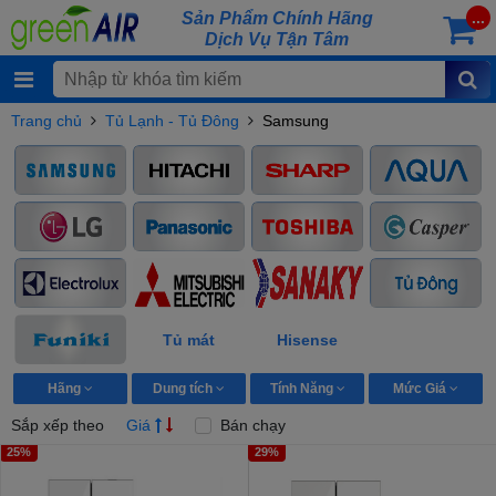
Sản Phẩm Chính Hãng
...
Dịch Vụ Tận Tâm
Trang chủ
Tủ Lạnh - Tủ Đông
Samsung
Tủ mát
Hisense
Hãng
Dung tích
Tính Năng
Mức Giá
Sắp xếp theo
Giá
Bán chạy
25%
29%