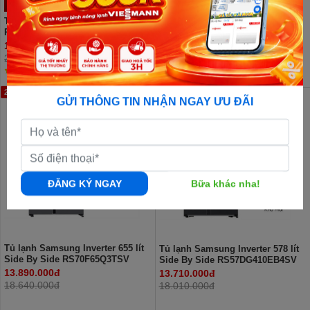
Tủ Lạnh Samsung 488 Lít Inverter
Tủ lạnh Samsung Inverter 655 lít
RF48A4000B4/SV (4 cánh)
Side By Side RS70F65Q3FSV
14.390.000đ
14.090.000đ
23.990.000đ
22.140.000đ
(10 nhận xét)
25%
24%
GỬI THÔNG TIN NHẬN NGAY ƯU ĐÃI
ĐĂNG KÝ NGAY
Bữa khác nha!
Tủ lạnh Samsung Inverter 655 lít
Tủ lạnh Samsung Inverter 578 lít
Side By Side RS70F65Q3TSV
Side By Side RS57DG410EB4SV
13.890.000đ
13.710.000đ
18.640.000đ
18.010.000đ