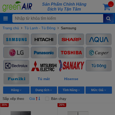
Sản Phẩm Chính Hãng
...
Dịch Vụ Tận Tâm
Trang chủ
Tủ Lạnh - Tủ Đông
Samsung
Tủ mát
Hisense
Hãng
Dung tích
Tính Năng
Mức Giá
Sắp xếp theo
Giá
Bán chạy
35%
26%