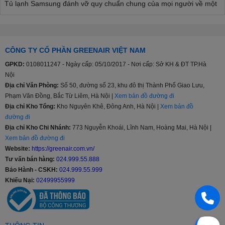
Tủ lạnh Samsung đánh vỡ quy chuẩn chung của mọi người về một
chiếc tủ lạnh, thoải mái thể hiện phong cách cá nhân, phù hợp với
nhiều kiểu nội thất từ tối giản đến sâng trọng, hiện đại,...
>>> Xem thêm:
Cập nhật mẫu tủ lạnh Samsung mới nhất
CÔNG TY CỔ PHẦN GREENAIR VIỆT NAM
Đa dạng cân nặng, đa dạng phân khúc
GPKD:
0108011247 - Ngày cấp: 05/10/2017 - Nơi cấp: Sở KH & ĐT TP.Hà
Nội
Tủ lạnh Samsung sản xuất với nhiều kích thước khác nhau 208l,
Địa chỉ Văn Phòng:
Số 50, đường số 23, khu đô thị Thành Phố Giao Lưu,
236l, 360l, 380l, 488l…cho đến 648l và 655 lít giúp người tiêu dùng
Phạm Văn Đồng, Bắc Từ Liêm, Hà Nội |
Xem bản đồ đường đi
thoải mái lựa chọn sản phẩm phù hợp với nhu cầu, tiếp xúc với
lượng lớn khách hàng hơn, từ phân khúc tầm trung, trung - cao
Địa chỉ Kho Tổng:
Kho Nguyên Khê, Đông Anh, Hà Nội |
Xem bản đồ
cấp hay cao cấp.
đường đi
Địa chỉ Kho Chi Nhánh:
773 Nguyễn Khoái, Lĩnh Nam, Hoàng Mai, Hà Nội |
Chế độ bảo hành
Xem bản đồ đường đi
Website:
https://greenair.com.vn/
Thời gian bảo hành của tủ lạnh Samsung chính hãng là 2 năm và
Tư vấn bán hàng:
024.999.55.888
20 năm với máy nén, bảo hành tại nhà.
Bảo Hành - CSKH:
024.999.55.999
Các công nghệ nổi bật ở Tủ lạnh Samsung
Khiếu Nại:
02499955999
Công nghệ làm lạnh vòm All-around Cooling
Diệt khuẩn, khử mùi lọc không khí bằng than hoạt tính
Công nghệ làm lạnh Power Cool