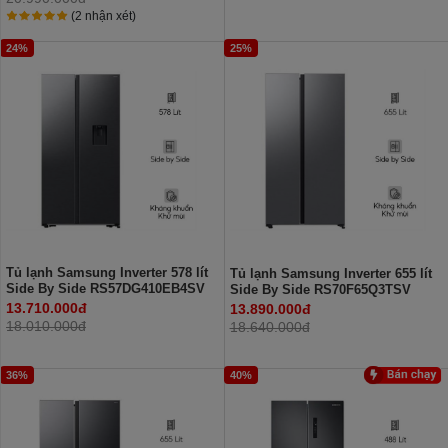
(2 nhận xét)
24%
25%
Tủ lạnh Samsung Inverter 578 lít
Tủ lạnh Samsung Inverter 655 lít
Side By Side RS57DG410EB4SV
Side By Side RS70F65Q3TSV
13.710.000đ
13.890.000đ
18.010.000đ
18.640.000đ
36%
40%