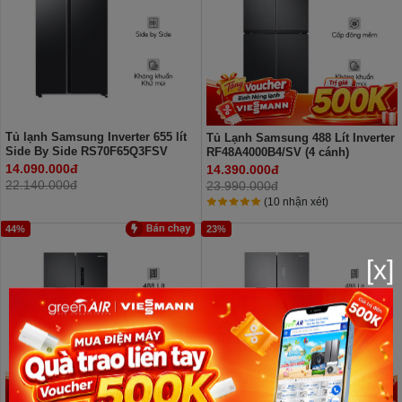
Tủ lạnh Samsung Inverter 655 lít
Tủ Lạnh Samsung 488 Lít Inverter
Side By Side RS70F65Q3FSV
RF48A4000B4/SV (4 cánh)
14.090.000đ
14.390.000đ
22.140.000đ
23.990.000đ
(10 nhận xét)
44%
23%
[x]