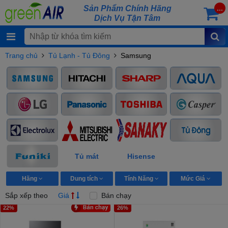
Sản Phẩm Chính Hãng
...
Dịch Vụ Tận Tâm
Trang chủ
Tủ Lạnh - Tủ Đông
Samsung
Tủ mát
Hisense
Hãng
Dung tích
Tính Năng
Mức Giá
Sắp xếp theo
Giá
Bán chạy
22%
26%