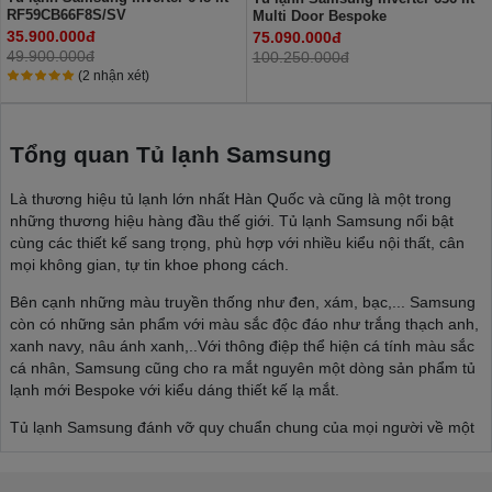
RF59CB66F8S/SV
Multi Door Bespoke
RF65DB990012SV
35.900.000đ
75.090.000đ
49.900.000đ
100.250.000đ
(2 nhận xét)
Tổng quan Tủ lạnh Samsung
Là thương hiệu tủ lạnh lớn nhất Hàn Quốc và cũng là một trong
những thương hiệu hàng đầu thế giới. Tủ lạnh Samsung nổi bật
cùng các thiết kế sang trọng, phù hợp với nhiều kiểu nội thất, cân
mọi không gian, tự tin khoe phong cách.
Bên cạnh những màu truyền thống như đen, xám, bạc,... Samsung
còn có những sản phẩm với màu sắc độc đáo như trắng thạch anh,
xanh navy, nâu ánh xanh,..Với thông điệp thể hiện cá tính màu sắc
cá nhân, Samsung cũng cho ra mắt nguyên một dòng sản phẩm tủ
lạnh mới Bespoke với kiểu dáng thiết kế lạ mắt.
Tủ lạnh Samsung đánh vỡ quy chuẩn chung của mọi người về một
chiếc tủ lạnh, thoải mái thể hiện phong cách cá nhân, phù hợp với
nhiều kiểu nội thất từ tối giản đến sâng trọng, hiện đại,...