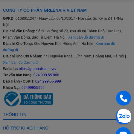
>>> Xem thêm:
Cập nhật mẫu tủ lạnh Samsung mới nhất
CÔNG TY CỔ PHẦN GREENAIR VIỆT NAM
Đa dạng cân nặng, đa dạng phân khúc
GPKD:
0108011247 - Ngày cấp: 05/10/2017 - Nơi cấp: Sở KH & ĐT TP.Hà
Nội
Tủ lạnh Samsung sản xuất với nhiều kích thước khác nhau 208l,
Địa chỉ Văn Phòng:
Số 50, đường số 23, khu đô thị Thành Phố Giao Lưu,
236l, 360l, 380l, 488l…cho đến 648l và 655 lít giúp người tiêu dùng
Phạm Văn Đồng, Bắc Từ Liêm, Hà Nội |
Xem bản đồ đường đi
thoải mái lựa chọn sản phẩm phù hợp với nhu cầu, tiếp xúc với
lượng lớn khách hàng hơn, từ phân khúc tầm trung, trung - cao
Địa chỉ Kho Tổng:
Kho Nguyên Khê, Đông Anh, Hà Nội |
Xem bản đồ
cấp hay cao cấp.
đường đi
Địa chỉ Kho Chi Nhánh:
773 Nguyễn Khoái, Lĩnh Nam, Hoàng Mai, Hà Nội |
Chế độ bảo hành
Xem bản đồ đường đi
Website:
https://greenair.com.vn/
Thời gian bảo hành của tủ lạnh Samsung chính hãng là 2 năm và
Tư vấn bán hàng:
024.999.55.888
20 năm với máy nén, bảo hành tại nhà.
Bảo Hành - CSKH:
024.999.55.999
Các công nghệ nổi bật ở Tủ lạnh Samsung
Khiếu Nại:
02499955999
Công nghệ làm lạnh vòm All-around Cooling
Diệt khuẩn, khử mùi lọc không khí bằng than hoạt tính
Công nghệ làm lạnh Power Cool
THÔNG TIN
Tiết kiệm điện, chạy êm ái Digital Inverter
Quầy Minibar Beverage Center tiện lợi
HỖ TRỢ KHÁCH HÀNG
Green Air tự hào là nhà phân phối trực tiếp sản phẩm từ các nhãn