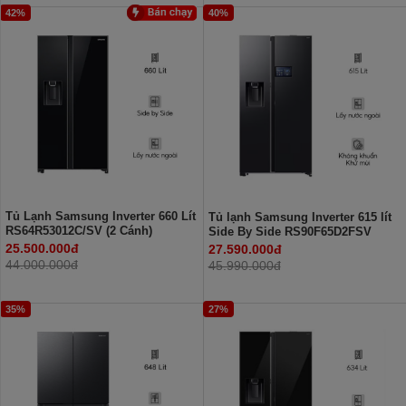
42%
40%
Tủ Lạnh Samsung Inverter 660 Lít
Tủ lạnh Samsung Inverter 615 lít
RS64R53012C/SV (2 Cánh)
Side By Side RS90F65D2FSV
25.500.000đ
27.590.000đ
44.000.000đ
45.990.000đ
35%
27%