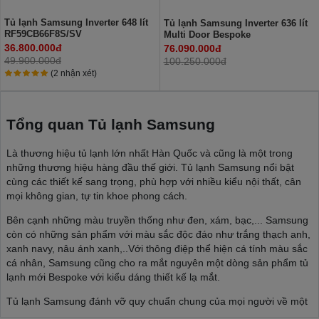
Tủ lạnh Samsung Inverter 648 lít
Tủ lạnh Samsung Inverter 636 lít
RF59CB66F8S/SV
Multi Door Bespoke
RF65DB990012SV
36.800.000đ
76.090.000đ
49.900.000đ
100.250.000đ
(2 nhận xét)
Tổng quan Tủ lạnh Samsung
Là thương hiệu tủ lạnh lớn nhất Hàn Quốc và cũng là một trong
những thương hiệu hàng đầu thế giới. Tủ lạnh Samsung nổi bật
cùng các thiết kế sang trọng, phù hợp với nhiều kiểu nội thất, cân
mọi không gian, tự tin khoe phong cách.
Bên cạnh những màu truyền thống như đen, xám, bạc,... Samsung
còn có những sản phẩm với màu sắc độc đáo như trắng thạch anh,
xanh navy, nâu ánh xanh,..Với thông điệp thể hiện cá tính màu sắc
cá nhân, Samsung cũng cho ra mắt nguyên một dòng sản phẩm tủ
lạnh mới Bespoke với kiểu dáng thiết kế lạ mắt.
Tủ lạnh Samsung đánh vỡ quy chuẩn chung của mọi người về một
chiếc tủ lạnh, thoải mái thể hiện phong cách cá nhân, phù hợp với