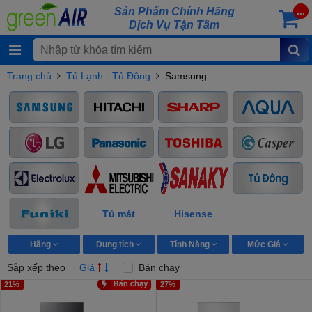
Sản Phẩm Chính Hãng
...
Dịch Vụ Tận Tâm
Trang chủ
Tủ Lạnh - Tủ Đông
Samsung
Tủ mát
Hisense
Hãng
Dung tích
Tính Năng
Mức Giá
Sắp xếp theo
Giá
Bán chạy
21%
27%