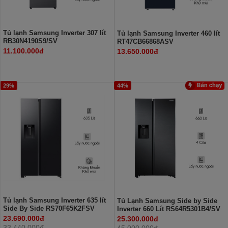
Tủ lạnh Samsung Inverter 307 lít
Tủ lạnh Samsung Inverter 460 lít
RB30N4190S9/SV
RT47CB66868ASV
11.100.000đ
13.650.000đ
29%
44%
Tủ lạnh Samsung Inverter 635 lít
Tủ Lạnh Samsung Side by Side
Side By Side RS70F65K2FSV
Inverter 660 Lít RS64R5301B4/SV
(2 Cánh)
23.690.000đ
25.300.000đ
33.440.000đ
45.000.000đ