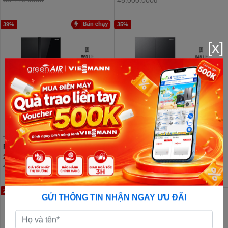
39%
35%
[x]
Tủ Lạnh Samsung Inverter 660 Lít
Tủ lạnh Samsung Inverter 648 lít
RS64R53012C/SV (2 Cánh)
RF59C766FB1/SV
26.890.000đ
27.790.000đ
44.000.000đ
42.900.000đ
26%
25%
GỬI THÔNG TIN NHẬN NGAY ƯU ĐÃI