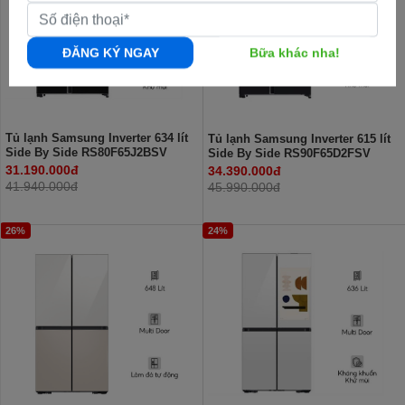
ĐĂNG KÝ NGAY
Bữa khác nha!
Tủ lạnh Samsung Inverter 634 lít
Tủ lạnh Samsung Inverter 615 lít
Side By Side RS80F65J2BSV
Side By Side RS90F65D2FSV
31.190.000đ
34.390.000đ
41.940.000đ
45.990.000đ
26%
24%