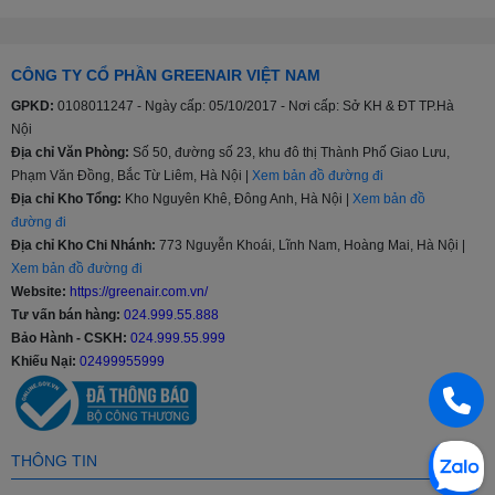
nhiều kiểu nội thất từ tối giản đến sâng trọng, hiện đại,...
>>> Xem thêm:
Cập nhật mẫu tủ lạnh Samsung mới nhất
CÔNG TY CỔ PHẦN GREENAIR VIỆT NAM
Đa dạng cân nặng, đa dạng phân khúc
GPKD:
0108011247 - Ngày cấp: 05/10/2017 - Nơi cấp: Sở KH & ĐT TP.Hà
Nội
Tủ lạnh Samsung sản xuất với nhiều kích thước khác nhau 208l,
Địa chỉ Văn Phòng:
Số 50, đường số 23, khu đô thị Thành Phố Giao Lưu,
236l, 360l, 380l, 488l…cho đến 648l và 655 lít giúp người tiêu dùng
Phạm Văn Đồng, Bắc Từ Liêm, Hà Nội |
Xem bản đồ đường đi
thoải mái lựa chọn sản phẩm phù hợp với nhu cầu, tiếp xúc với
lượng lớn khách hàng hơn, từ phân khúc tầm trung, trung - cao
Địa chỉ Kho Tổng:
Kho Nguyên Khê, Đông Anh, Hà Nội |
Xem bản đồ
cấp hay cao cấp.
đường đi
Địa chỉ Kho Chi Nhánh:
773 Nguyễn Khoái, Lĩnh Nam, Hoàng Mai, Hà Nội |
Chế độ bảo hành
Xem bản đồ đường đi
Website:
https://greenair.com.vn/
Thời gian bảo hành của tủ lạnh Samsung chính hãng là 2 năm và
Tư vấn bán hàng:
024.999.55.888
20 năm với máy nén, bảo hành tại nhà.
Bảo Hành - CSKH:
024.999.55.999
Các công nghệ nổi bật ở Tủ lạnh Samsung
Khiếu Nại:
02499955999
Công nghệ làm lạnh vòm All-around Cooling
Diệt khuẩn, khử mùi lọc không khí bằng than hoạt tính
Công nghệ làm lạnh Power Cool
THÔNG TIN
Tiết kiệm điện, chạy êm ái Digital Inverter
Quầy Minibar Beverage Center tiện lợi