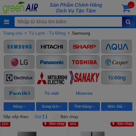
Sản Phẩm Chính Hãng
...
Dịch Vụ Tận Tâm
Trang chủ
Tủ Lạnh - Tủ Đông
Samsung
Tủ mát
Hisense
Hãng
Dung tích
Tính Năng
Mức Giá
Sắp xếp theo
Giá
Bán chạy
22%
45%