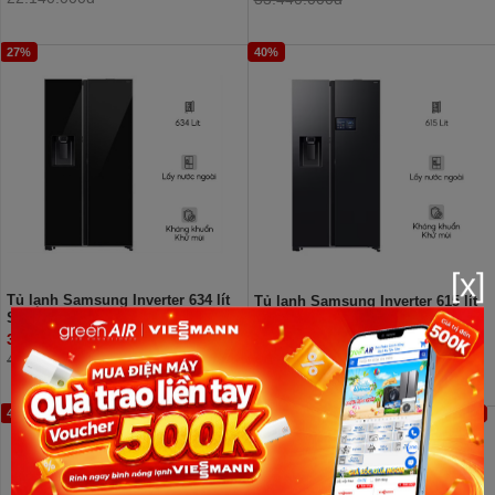
27%
40%
[x]
Tủ lạnh Samsung Inverter 634 lít
Tủ lạnh Samsung Inverter 615 lít
Side By Side RS80F65J2BSV
Side By Side RS90F65D2FSV
30.790.000đ
27.590.000đ
41.940.000đ
45.990.000đ
45%
42%