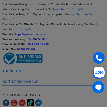
Tủ lạnh Samsung sản xuất với nhiều kích thước khác nhau 208l,
Địa chỉ Văn Phòng:
Số 50, đường số 23, khu đô thị Thành Phố Giao Lưu,
236l, 360l, 380l, 488l…cho đến 648l và 655 lít giúp người tiêu dùng
Phạm Văn Đồng, Bắc Từ Liêm, Hà Nội |
Xem bản đồ đường đi
thoải mái lựa chọn sản phẩm phù hợp với nhu cầu, tiếp xúc với
lượng lớn khách hàng hơn, từ phân khúc tầm trung, trung - cao
Địa chỉ Kho Tổng:
Kho Nguyên Khê, Đông Anh, Hà Nội |
Xem bản đồ
cấp hay cao cấp.
đường đi
Địa chỉ Kho Chi Nhánh:
773 Nguyễn Khoái, Lĩnh Nam, Hoàng Mai, Hà Nội |
Chế độ bảo hành
Xem bản đồ đường đi
Website:
https://greenair.com.vn/
Thời gian bảo hành của tủ lạnh Samsung chính hãng là 2 năm và
Tư vấn bán hàng:
024.999.55.888
20 năm với máy nén, bảo hành tại nhà.
Bảo Hành - CSKH:
024.999.55.999
Các công nghệ nổi bật ở Tủ lạnh Samsung
Khiếu Nại:
02499955999
Công nghệ làm lạnh vòm All-around Cooling
Diệt khuẩn, khử mùi lọc không khí bằng than hoạt tính
Công nghệ làm lạnh Power Cool
THÔNG TIN
Tiết kiệm điện, chạy êm ái Digital Inverter
Quầy Minibar Beverage Center tiện lợi
HỖ TRỢ KHÁCH HÀNG
Green Air tự hào là nhà phân phối trực tiếp sản phẩm từ các nhãn
hàng nổi tiếng sau đây: Panasonic, Toshiba, Samsung, LG, Hitachi,
KẾT NỐI VỚI CHÚNG TÔI
Sharp,...
Luôn cung cấp sản phẩm chính hãng được nhập trực tiếp từ