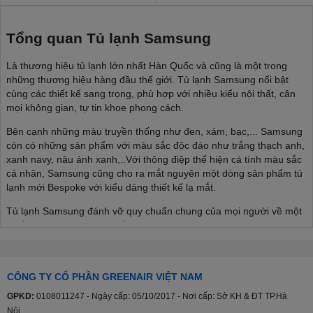
Tổng quan Tủ lạnh Samsung
Là thương hiệu tủ lạnh lớn nhất Hàn Quốc và cũng là một trong
những thương hiệu hàng đầu thế giới. Tủ lạnh Samsung nổi bật
cùng các thiết kế sang trọng, phù hợp với nhiều kiểu nội thất, cân
mọi không gian, tự tin khoe phong cách.
Bên cạnh những màu truyền thống như đen, xám, bạc,... Samsung
còn có những sản phẩm với màu sắc độc đáo như trắng thạch anh,
xanh navy, nâu ánh xanh,..Với thông điệp thể hiện cá tính màu sắc
cá nhân, Samsung cũng cho ra mắt nguyên một dòng sản phẩm tủ
lạnh mới Bespoke với kiểu dáng thiết kế lạ mắt.
Tủ lạnh Samsung đánh vỡ quy chuẩn chung của mọi người về một
chiếc tủ lạnh, thoải mái thể hiện phong cách cá nhân, phù hợp với
nhiều kiểu nội thất từ tối giản đến sâng trọng, hiện đại,...
>>> Xem thêm:
Cập nhật mẫu tủ lạnh Samsung mới nhất
CÔNG TY CỔ PHẦN GREENAIR VIỆT NAM
Đa dạng cân nặng, đa dạng phân khúc
GPKD:
0108011247 - Ngày cấp: 05/10/2017 - Nơi cấp: Sở KH & ĐT TP.Hà
Nội