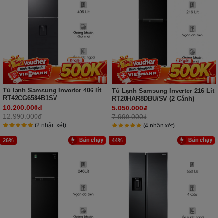
Tủ lạnh Samsung Inverter 406 lít
Tủ Lạnh Samsung Inverter 216 Lít
RT42CG6584B1SV
RT20HAR8DBU/SV (2 Cánh)
10.200.000đ
5.050.000đ
12.990.000đ
7.990.000đ
(2 nhận xét)
(4 nhận xét)
26%
44%