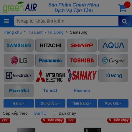
Sản Phẩm Chính Hãng
...
Dịch Vụ Tận Tâm
Trang chủ
Tủ Lạnh - Tủ Đông
Samsung
Tủ mát
Hisense
Hãng
Dung tích
Tính Năng
Mức Giá
Sắp xếp theo
Giá
Bán chạy
21%
37%