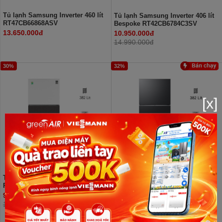
Tủ lạnh Samsung Inverter 460 lít
Tủ lạnh Samsung Inverter 406 lít
RT47CB66868ASV
Bespoke RT42CB6784C3SV
13.650.000đ
10.950.000đ
14.990.000đ
30%
32%
[x]
Tủ lạnh Samsung Inverter 382 lít
Tủ lạnh Samsung Inverter 382 lít
RT38CB6784C3SV
RT38CG6584B1SV
9.950.000đ
9.590.000đ
14.190.000đ
14.140.000đ