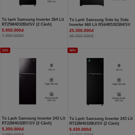
Tủ lạnh Samsung Inverter 264 Lít
Tủ Lạnh Samsung Side by Side
RT25M4032BU/SV (2 Cánh)
Inverter 660 Lít RS64R5301B4/SV
(2 Cánh)
5.950.000đ
25.300.000đ
7.990.000đ
45.000.000đ
33%
46%
Tủ Lạnh Samsung Inverter 243 Lít
Tủ Lạnh Samsung Inverter 243 Lít
RT22M4032BY/SV (2 Cánh)
RT22M4032BU/SV (2 Cánh)
5.350.000đ
5.430.000đ
7.990.000đ
10.000.000đ