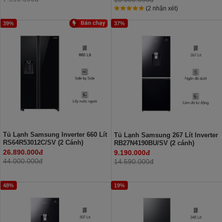
(2 nhận xét)
39%
37%
Tủ Lạnh Samsung Inverter 660 Lít
Tủ Lạnh Samsung 267 Lít Inverter
RS64R53012C/SV (2 Cánh)
RB27N4190BU/SV (2 cánh)
26.890.000đ
9.190.000đ
44.000.000đ
14.590.000đ
48%
19%