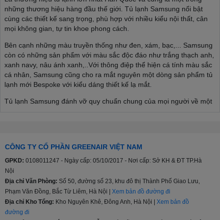
những thương hiệu hàng đầu thế giới. Tủ lạnh Samsung nổi bật
cùng các thiết kế sang trọng, phù hợp với nhiều kiểu nội thất, cân
mọi không gian, tự tin khoe phong cách.
Bên cạnh những màu truyền thống như đen, xám, bạc,... Samsung
còn có những sản phẩm với màu sắc độc đáo như trắng thạch anh,
xanh navy, nâu ánh xanh,..Với thông điệp thể hiện cá tính màu sắc
cá nhân, Samsung cũng cho ra mắt nguyên một dòng sản phẩm tủ
lạnh mới Bespoke với kiểu dáng thiết kế lạ mắt.
Tủ lạnh Samsung đánh vỡ quy chuẩn chung của mọi người về một
chiếc tủ lạnh, thoải mái thể hiện phong cách cá nhân, phù hợp với
nhiều kiểu nội thất từ tối giản đến sâng trọng, hiện đại,...
>>> Xem thêm:
Cập nhật mẫu tủ lạnh Samsung mới nhất
CÔNG TY CỔ PHẦN GREENAIR VIỆT NAM
Đa dạng cân nặng, đa dạng phân khúc
GPKD:
0108011247 - Ngày cấp: 05/10/2017 - Nơi cấp: Sở KH & ĐT TP.Hà
Nội
Tủ lạnh Samsung sản xuất với nhiều kích thước khác nhau 208l,
Địa chỉ Văn Phòng:
Số 50, đường số 23, khu đô thị Thành Phố Giao Lưu,
236l, 360l, 380l, 488l…cho đến 648l và 655 lít giúp người tiêu dùng
Phạm Văn Đồng, Bắc Từ Liêm, Hà Nội |
Xem bản đồ đường đi
thoải mái lựa chọn sản phẩm phù hợp với nhu cầu, tiếp xúc với
lượng lớn khách hàng hơn, từ phân khúc tầm trung, trung - cao
Địa chỉ Kho Tổng:
Kho Nguyên Khê, Đông Anh, Hà Nội |
Xem bản đồ
cấp hay cao cấp.
đường đi