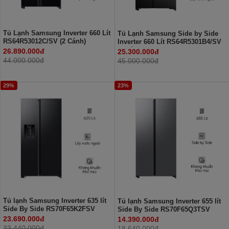
Tủ Lạnh Samsung Inverter 660 Lít
Tủ Lạnh Samsung Side by Side
RS64R53012C/SV (2 Cánh)
Inverter 660 Lít RS64R5301B4/SV
(2 Cánh)
26.890.000đ
25.300.000đ
44.000.000đ
45.000.000đ
29%
23%
Tủ lạnh Samsung Inverter 635 lít
Tủ lạnh Samsung Inverter 655 lít
Side By Side RS70F65K2FSV
Side By Side RS70F65Q3TSV
23.690.000đ
14.390.000đ
33.440.000đ
18.640.000đ