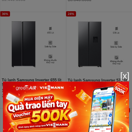
36%
24%
[x]
Tủ lạnh Samsung Inverter 655 lít
Tủ lạnh Samsung Inverter 578 lít
Side By Side RS70F65Q3FSV
Side By Side RS57DG410EB4SV
14.090.000đ
13.660.000đ
22.140.000đ
18.010.000đ
44%