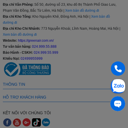
Địa chỉ Văn Phòng:
Số 50, đường số 23, khu đô thị Thành Phố Giao Lưu,
236l, 360l, 380l, 488l…cho đến 648l và 655 lít giúp người tiêu dùng
Phạm Văn Đồng, Bắc Từ Liêm, Hà Nội |
Xem bản đồ đường đi
thoải mái lựa chọn sản phẩm phù hợp với nhu cầu, tiếp xúc với
lượng lớn khách hàng hơn, từ phân khúc tầm trung, trung - cao
Địa chỉ Kho Tổng:
Kho Nguyên Khê, Đông Anh, Hà Nội |
Xem bản đồ
cấp hay cao cấp.
đường đi
Địa chỉ Kho Chi Nhánh:
773 Nguyễn Khoái, Lĩnh Nam, Hoàng Mai, Hà Nội |
Chế độ bảo hành
Xem bản đồ đường đi
Website:
https://greenair.com.vn/
Thời gian bảo hành của tủ lạnh Samsung chính hãng là 2 năm và
Tư vấn bán hàng:
024.999.55.888
20 năm với máy nén, bảo hành tại nhà.
Bảo Hành - CSKH:
024.999.55.999
Các công nghệ nổi bật ở Tủ lạnh Samsung
Khiếu Nại:
02499955999
Công nghệ làm lạnh vòm All-around Cooling
Diệt khuẩn, khử mùi lọc không khí bằng than hoạt tính
Công nghệ làm lạnh Power Cool
THÔNG TIN
Tiết kiệm điện, chạy êm ái Digital Inverter
Quầy Minibar Beverage Center tiện lợi
HỖ TRỢ KHÁCH HÀNG
Green Air tự hào là nhà phân phối trực tiếp sản phẩm từ các nhãn
hàng nổi tiếng sau đây: Panasonic, Toshiba, Samsung, LG, Hitachi,
KẾT NỐI VỚI CHÚNG TÔI
Sharp,...
Luôn cung cấp sản phẩm chính hãng được nhập trực tiếp từ