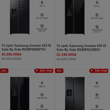
Tủ lạnh Samsung Inverter 615 lít
Tủ lạnh Samsung Inverter 634 lít
Side By Side RS90F65D2FSV
Side By Side RS80F65J2BSV
34.390.000đ
31.190.000đ
45.990.000đ
41.940.000đ
39%
44%