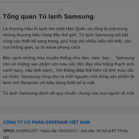
Tổng quan Tủ lạnh Samsung
Là thương hiệu tủ lạnh lớn nhất Hàn Quốc và cũng là một trong
những thương hiệu hàng đầu thế giới. Tủ lạnh Samsung nổi bật
cùng các thiết kế sang trọng, phù hợp với nhiều kiểu nội thất, cân
mọi không gian, tự tin khoe phong cách.
Bên cạnh những màu truyền thống như đen, xám, bạc,... Samsung
còn có những sản phẩm với màu sắc độc đáo như trắng thạch anh,
xanh navy, nâu ánh xanh,..Với thông điệp thể hiện cá tính màu sắc
cá nhân, Samsung cũng cho ra mắt nguyên một dòng sản phẩm tủ
lạnh mới Bespoke với kiểu dáng thiết kế lạ mắt.
Tủ lạnh Samsung đánh vỡ quy chuẩn chung của mọi người về một
chiếc tủ lạnh, thoải mái thể hiện phong cách cá nhân, phù hợp với
nhiều kiểu nội thất từ tối giản đến sâng trọng, hiện đại,...
>>> Xem thêm:
Cập nhật mẫu tủ lạnh Samsung mới nhất
CÔNG TY CỔ PHẦN GREENAIR VIỆT NAM
Đa dạng cân nặng, đa dạng phân khúc
GPKD:
0108011247 - Ngày cấp: 05/10/2017 - Nơi cấp: Sở KH & ĐT TP.Hà
Nội
Tủ lạnh Samsung sản xuất với nhiều kích thước khác nhau 208l,