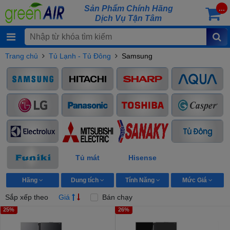
Sản Phẩm Chính Hãng
...
Dịch Vụ Tận Tâm
Trang chủ
Tủ Lạnh - Tủ Đông
Samsung
Tủ mát
Hisense
Hãng
Dung tích
Tính Năng
Mức Giá
Sắp xếp theo
Giá
Bán chạy
25%
26%