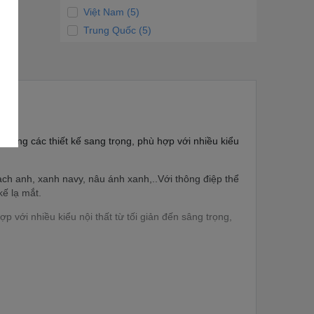
Việt Nam (5)
Trung Quốc (5)
 cùng các thiết kế sang trọng, phù hợp với nhiều kiểu
h anh, xanh navy, nâu ánh xanh,..Với thông điệp thể
ế lạ mắt.
với nhiều kiểu nội thất từ tối giản đến sâng trọng,
êu dùng thoải mái lựa chọn sản phẩm phù hợp với nhu