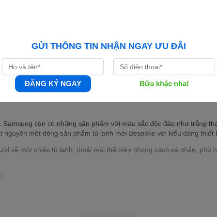
GỬI THÔNG TIN NHẬN NGAY ƯU ĐÃI
ĐĂNG KÝ NGAY
Bữa khác nha!
t trong những thương hiệu hàng đầu thế giới. Tủ lạnh Samsung nổi bật
. Samsung còn có những sản phẩm với màu sắc độc đáo như trắng thạc
 nguyên một dòng sản phẩm tủ lạnh mới Bespoke với kiểu dáng thiết k
về một chiếc tủ lạnh, thoải mái thể hiện phong cách cá nhân, phù hợp 
t
u 208l, 236l, 360l, 380l, 488l…cho đến 648l và 655 lít giúp người ti