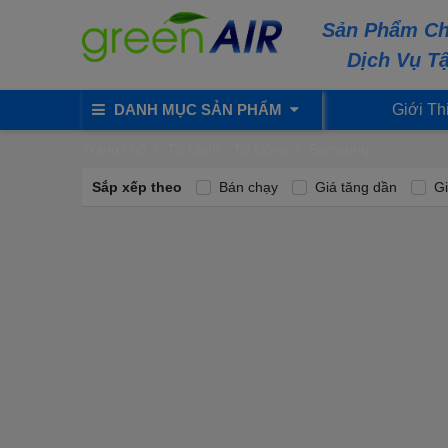
Sản Phẩm Ch
Dịch Vụ T
DANH MỤC SẢN PHẨM
Giới Th
Trang chủ
Tủ Lạnh - Tủ Đông
Samsung
Sắp xếp theo
Bán chạy
Giá tăng dần
Gi