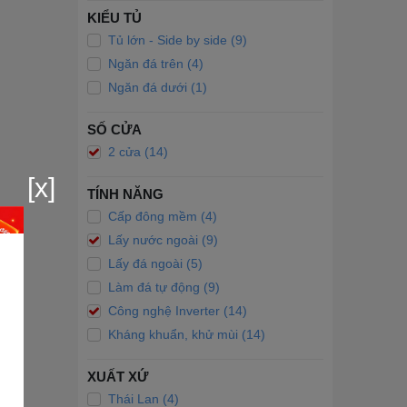
KIỂU TỦ
Tủ lớn - Side by side (9)
Ngăn đá trên (4)
Ngăn đá dưới (1)
SỐ CỬA
2 cửa (14)
[x]
TÍNH NĂNG
Cấp đông mềm (4)
Lấy nước ngoài (9)
Lấy đá ngoài (5)
Làm đá tự động (9)
Công nghệ Inverter (14)
Kháng khuẩn, khử mùi (14)
XUẤT XỨ
Thái Lan (4)