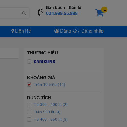
Bán buôn - Bán lẻ
...
024.999.55.888
Liên Hệ
Đăng ký
/
Đăng nhập
THƯƠNG HIỆU
KHOẢNG GIÁ
Trên 10 triệu (14)
DUNG TÍCH
Từ 300 - 400 lít (2)
Trên 550 lít (9)
Từ 400 - 550 lít (3)