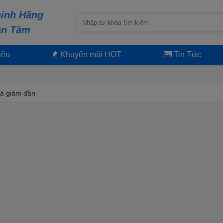
ính Hãng
ận Tâm
iệu
Khuyến mãi HOT
Tin Tức
á giảm dần