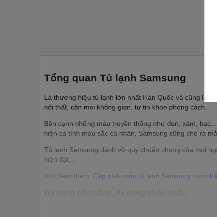
Tổng quan Tủ lạnh Samsung
Là thương hiệu tủ lạnh lớn nhất Hàn Quốc và cũng là mộ
nội thất, cân mọi không gian, tự tin khoe phong cách.
Bên cạnh những màu truyền thống như đen, xám, bạc,..
hiện cá tính màu sắc cá nhân, Samsung cũng cho ra mắt
Tủ lạnh Samsung đánh vỡ quy chuẩn chung của mọi người 
hiện đại,...
>>> Xem thêm:
Cập nhật mẫu tủ lạnh Samsung mới nhấ
Đa dạng cân nặng, đa dạng phân khúc
Tủ lạnh Samsung sản xuất với nhiều kích thước khác nha