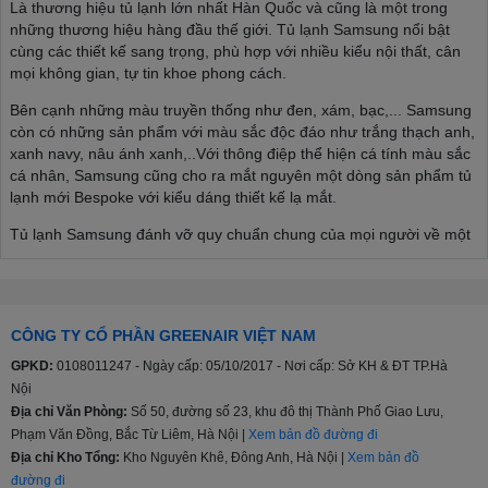
Là thương hiệu tủ lạnh lớn nhất Hàn Quốc và cũng là một trong
những thương hiệu hàng đầu thế giới. Tủ lạnh Samsung nổi bật
cùng các thiết kế sang trọng, phù hợp với nhiều kiểu nội thất, cân
mọi không gian, tự tin khoe phong cách.
Bên cạnh những màu truyền thống như đen, xám, bạc,... Samsung
còn có những sản phẩm với màu sắc độc đáo như trắng thạch anh,
xanh navy, nâu ánh xanh,..Với thông điệp thể hiện cá tính màu sắc
cá nhân, Samsung cũng cho ra mắt nguyên một dòng sản phẩm tủ
lạnh mới Bespoke với kiểu dáng thiết kế lạ mắt.
Tủ lạnh Samsung đánh vỡ quy chuẩn chung của mọi người về một
chiếc tủ lạnh, thoải mái thể hiện phong cách cá nhân, phù hợp với
nhiều kiểu nội thất từ tối giản đến sâng trọng, hiện đại,...
>>> Xem thêm:
Cập nhật mẫu tủ lạnh Samsung mới nhất
CÔNG TY CỔ PHẦN GREENAIR VIỆT NAM
Đa dạng cân nặng, đa dạng phân khúc
GPKD:
0108011247 - Ngày cấp: 05/10/2017 - Nơi cấp: Sở KH & ĐT TP.Hà
Nội
Tủ lạnh Samsung sản xuất với nhiều kích thước khác nhau 208l,
Địa chỉ Văn Phòng:
Số 50, đường số 23, khu đô thị Thành Phố Giao Lưu,
236l, 360l, 380l, 488l…cho đến 648l và 655 lít giúp người tiêu dùng
Phạm Văn Đồng, Bắc Từ Liêm, Hà Nội |
Xem bản đồ đường đi
thoải mái lựa chọn sản phẩm phù hợp với nhu cầu, tiếp xúc với
lượng lớn khách hàng hơn, từ phân khúc tầm trung, trung - cao
Địa chỉ Kho Tổng:
Kho Nguyên Khê, Đông Anh, Hà Nội |
Xem bản đồ
cấp hay cao cấp.
đường đi