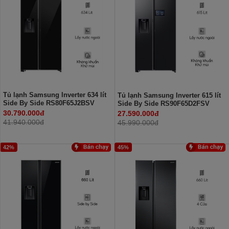
Tủ lạnh Samsung Inverter 634 lít
Tủ lạnh Samsung Inverter 615 lít
Side By Side RS80F65J2BSV
Side By Side RS90F65D2FSV
30.790.000đ
27.590.000đ
41.940.000đ
45.990.000đ
42%
45%