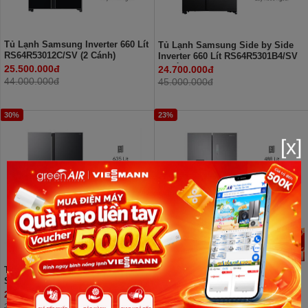
Tủ Lạnh Samsung Inverter 660 Lít
Tủ Lạnh Samsung Side by Side
RS64R53012C/SV (2 Cánh)
Inverter 660 Lít RS64R5301B4/SV
(2 Cánh)
25.500.000đ
24.700.000đ
44.000.000đ
45.000.000đ
30%
23%
[x]
Tủ lạnh Samsung Inverter 635 lít
Tủ lạnh Samsung Inverter 488 lít
Side By Side RS70F65K2FSV
RF48A4010M9/SV
23.490.000đ
16.500.000đ
33.440.000đ
21.490.000đ