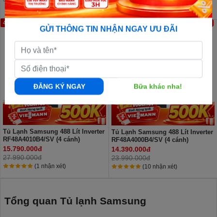
44%
40%
GỬI THÔNG TIN NHẬN NGAY ƯU ĐÃI
ĐĂNG KÝ NGAY
Bữa khác nha!
Tủ Lạnh Samsung 488 Lít Inverter
Tủ Lạnh Samsung 488 Lít Inverter
RF48A4010B4/SV (4 cánh)
RF48A4000B4/SV (4 cánh)
15.790.000đ
14.390.000đ
27.990.000đ
23.990.000đ
(1 nhận xét)
(10 nhận xét)
Tổng quan Tủ lạnh Samsung