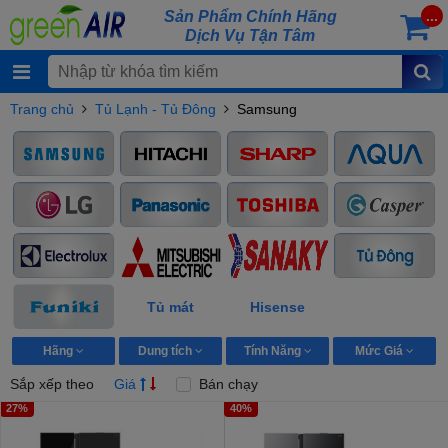
Sản Phẩm Chính Hãng
...
Dịch Vụ Tận Tâm
Trang chủ
Tủ Lạnh - Tủ Đông
Samsung
Tủ mát
Hisense
Hãng
Dung tích
Tính Năng
Mức Giá
Sắp xếp theo
Giá
Bán chạy
27%
40%