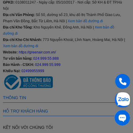
GPKD:
0108011247 - Ngày cấp: 05/10/2017 - Nơi cấp: Sở KH & ĐT TP.Hà
Nội
Tủ lạnh Samsung sản xuất với nhiều kích thước khác nhau 208l,
Địa chỉ Văn Phòng:
Số 50, đường số 23, khu đô thị Thành Phố Giao Lưu,
236l, 360l, 380l, 488l…cho đến 648l và 655 lít giúp người tiêu dùng
Phạm Văn Đồng, Bắc Từ Liêm, Hà Nội |
Xem bản đồ đường đi
thoải mái lựa chọn sản phẩm phù hợp với nhu cầu, tiếp xúc với
lượng lớn khách hàng hơn, từ phân khúc tầm trung, trung - cao
Địa chỉ Kho Tổng:
Kho Nguyên Khê, Đông Anh, Hà Nội |
Xem bản đồ
cấp hay cao cấp.
đường đi
Địa chỉ Kho Chi Nhánh:
773 Nguyễn Khoái, Lĩnh Nam, Hoàng Mai, Hà Nội |
Chế độ bảo hành
Xem bản đồ đường đi
Website:
https://greenair.com.vn/
Thời gian bảo hành của tủ lạnh Samsung chính hãng là 2 năm và
Tư vấn bán hàng:
024.999.55.888
20 năm với máy nén, bảo hành tại nhà.
Bảo Hành - CSKH:
024.999.55.999
Các công nghệ nổi bật ở Tủ lạnh Samsung
Khiếu Nại:
02499955999
Công nghệ làm lạnh vòm All-around Cooling
Diệt khuẩn, khử mùi lọc không khí bằng than hoạt tính
Công nghệ làm lạnh Power Cool
THÔNG TIN
Tiết kiệm điện, chạy êm ái Digital Inverter
Quầy Minibar Beverage Center tiện lợi
HỖ TRỢ KHÁCH HÀNG
Green Air tự hào là nhà phân phối trực tiếp sản phẩm từ các nhãn
hàng nổi tiếng sau đây: Panasonic, Toshiba, Samsung, LG, Hitachi,
KẾT NỐI VỚI CHÚNG TÔI
Sharp,...