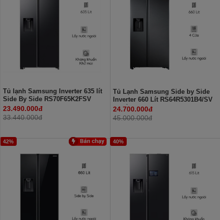
Tủ lạnh Samsung Inverter 635 lít
Tủ Lạnh Samsung Side by Side
Side By Side RS70F65K2FSV
Inverter 660 Lít RS64R5301B4/SV
(2 Cánh)
23.490.000đ
24.700.000đ
33.440.000đ
45.000.000đ
42%
40%