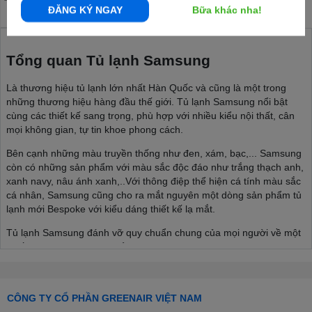
ĐĂNG KÝ NGAY
Bữa khác nha!
Tổng quan Tủ lạnh Samsung
Là thương hiệu tủ lạnh lớn nhất Hàn Quốc và cũng là một trong
những thương hiệu hàng đầu thế giới. Tủ lạnh Samsung nổi bật
cùng các thiết kế sang trọng, phù hợp với nhiều kiểu nội thất, cân
mọi không gian, tự tin khoe phong cách.
Bên cạnh những màu truyền thống như đen, xám, bạc,... Samsung
còn có những sản phẩm với màu sắc độc đáo như trắng thạch anh,
xanh navy, nâu ánh xanh,..Với thông điệp thể hiện cá tính màu sắc
cá nhân, Samsung cũng cho ra mắt nguyên một dòng sản phẩm tủ
lạnh mới Bespoke với kiểu dáng thiết kế lạ mắt.
Tủ lạnh Samsung đánh vỡ quy chuẩn chung của mọi người về một
chiếc tủ lạnh, thoải mái thể hiện phong cách cá nhân, phù hợp với
nhiều kiểu nội thất từ tối giản đến sâng trọng, hiện đại,...
>>> Xem thêm:
Cập nhật mẫu tủ lạnh Samsung mới nhất
CÔNG TY CỔ PHẦN GREENAIR VIỆT NAM
Đa dạng cân nặng, đa dạng phân khúc