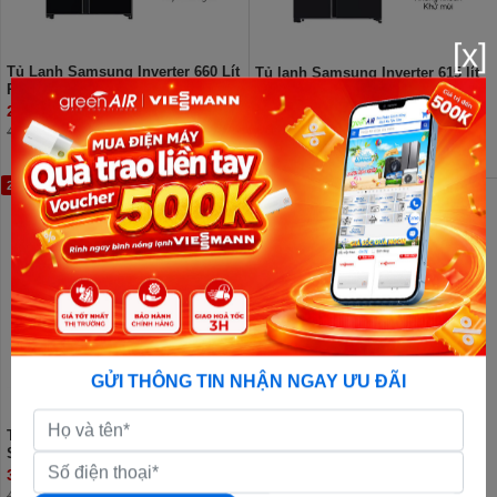
[x]
Tủ Lạnh Samsung Inverter 660 Lít
Tủ lạnh Samsung Inverter 615 lít
RS64R53012C/SV (2 Cánh)
Side By Side RS90F65D2FSV
25.500.000đ
27.590.000đ
44.000.000đ
45.990.000đ
27%
GỬI THÔNG TIN NHẬN NGAY ƯU ĐÃI
Tủ lạnh Samsung Inverter 634 lít
Side By Side RS80F65J2BSV
30.790.000đ
41.940.000đ