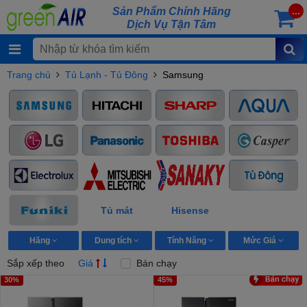
Sản Phẩm Chính Hãng
...
Dịch Vụ Tận Tâm
Trang chủ
Tủ Lạnh - Tủ Đông
Samsung
Tủ mát
Hisense
Hãng
Dung tích
Tính Năng
Mức Giá
Sắp xếp theo
Giá
Bán chạy
30%
45%