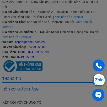
GPKD:
0108011247 - Ngày cấp: 05/10/2017 - Nơi cấp: Sở KH & ĐT TP.Hà
Nội
Tủ lạnh Samsung sản xuất với nhiều kích thước khác nhau 208l,
Địa chỉ Văn Phòng:
Số 50, đường số 23, khu đô thị Thành Phố Giao Lưu,
236l, 360l, 380l, 488l…cho đến 648l và 655 lít giúp người tiêu dùng
Phạm Văn Đồng, Bắc Từ Liêm, Hà Nội |
Xem bản đồ đường đi
thoải mái lựa chọn sản phẩm phù hợp với nhu cầu, tiếp xúc với
lượng lớn khách hàng hơn, từ phân khúc tầm trung, trung - cao
Địa chỉ Kho Tổng:
Kho Nguyên Khê, Đông Anh, Hà Nội |
Xem bản đồ
cấp hay cao cấp.
đường đi
Địa chỉ Kho Chi Nhánh:
773 Nguyễn Khoái, Lĩnh Nam, Hoàng Mai, Hà Nội |
Chế độ bảo hành
Xem bản đồ đường đi
Website:
https://greenair.com.vn/
Thời gian bảo hành của tủ lạnh Samsung chính hãng là 2 năm và
Tư vấn bán hàng:
024.999.55.888
20 năm với máy nén, bảo hành tại nhà.
Bảo Hành - CSKH:
024.999.55.999
Các công nghệ nổi bật ở Tủ lạnh Samsung
Khiếu Nại:
02499955999
Công nghệ làm lạnh vòm All-around Cooling
Diệt khuẩn, khử mùi lọc không khí bằng than hoạt tính
Công nghệ làm lạnh Power Cool
THÔNG TIN
Tiết kiệm điện, chạy êm ái Digital Inverter
Quầy Minibar Beverage Center tiện lợi
HỖ TRỢ KHÁCH HÀNG
Green Air tự hào là nhà phân phối trực tiếp sản phẩm từ các nhãn
hàng nổi tiếng sau đây: Panasonic, Toshiba, Samsung, LG, Hitachi,
KẾT NỐI VỚI CHÚNG TÔI
Sharp,...