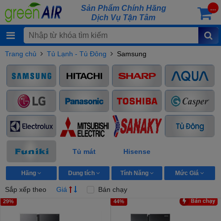
Sản Phẩm Chính Hãng
...
Dịch Vụ Tận Tâm
Trang chủ
Tủ Lạnh - Tủ Đông
Samsung
Tủ mát
Hisense
Hãng
Dung tích
Tính Năng
Mức Giá
Sắp xếp theo
Giá
Bán chạy
29%
44%