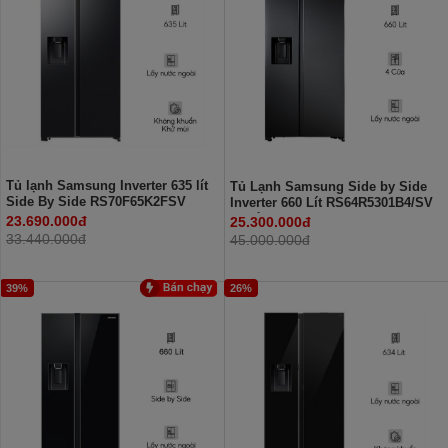
Tủ lạnh Samsung Inverter 635 lít
Tủ Lạnh Samsung Side by Side
Side By Side RS70F65K2FSV
Inverter 660 Lít RS64R5301B4/SV
(2 Cánh)
23.690.000đ
25.300.000đ
33.440.000đ
45.000.000đ
39%
26%