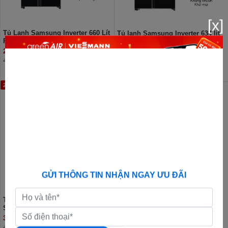
[x]
Tủ Lạnh Samsung Inverter 660 Lít
Tủ lạnh Samsung Inverter 634 lít
RS64R53012C/SV (2 Cánh)
Side By Side RS80F65J2BSV
26.890.000đ
31.190.000đ
44.000.000đ
41.940.000đ
25%
GỬI THÔNG TIN NHẬN NGAY ƯU ĐÃI
Tủ lạnh Samsung Inverter 615 lít
Side By Side RS90F65D2FSV
34.390.000đ
45.990.000đ