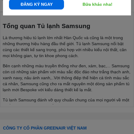
ĐĂNG KÝ NGAY
Bữa khác nha!
Tổng quan Tủ lạnh Samsung
Là thương hiệu tủ lạnh lớn nhất Hàn Quốc và cũng là một trong
những thương hiệu hàng đầu thế giới. Tủ lạnh Samsung nổi bật
cùng các thiết kế sang trọng, phù hợp với nhiều kiểu nội thất, cân
mọi không gian, tự tin khoe phong cách.
Bên cạnh những màu truyền thống như đen, xám, bạc,... Samsung
còn có những sản phẩm với màu sắc độc đáo như trắng thạch anh,
xanh navy, nâu ánh xanh,..Với thông điệp thể hiện cá tính màu sắc
cá nhân, Samsung cũng cho ra mắt nguyên một dòng sản phẩm tủ
lạnh mới Bespoke với kiểu dáng thiết kế lạ mắt.
Tủ lạnh Samsung đánh vỡ quy chuẩn chung của mọi người về một
chiếc tủ lạnh, thoải mái thể hiện phong cách cá nhân, phù hợp với
nhiều kiểu nội thất từ tối giản đến sâng trọng, hiện đại,...
>>> Xem thêm:
Cập nhật mẫu tủ lạnh Samsung mới nhất
CÔNG TY CỔ PHẦN GREENAIR VIỆT NAM
Đa dạng cân nặng, đa dạng phân khúc