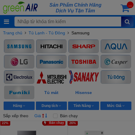
Sản Phẩm Chính Hãng
...
Dịch Vụ Tận Tâm
Trang chủ
Tủ Lạnh - Tủ Đông
Samsung
Tủ mát
Hisense
Hãng
Dung tích
Tính Năng
Mức Giá
Sắp xếp theo
Giá
Bán chạy
22%
26%