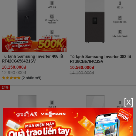
Tủ lạnh Samsung Inverter 406 lít
Tủ lạnh Samsung Inverter 382 lít
RT42CG6584B1SV
RT38CB6784C3SV
10.150.000đ
10.560.000đ
12.990.000đ
14.190.000đ
(2 nhận xét)
24%
[x]