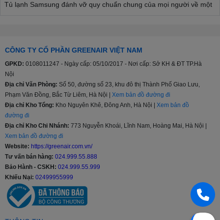
Tủ lạnh Samsung đánh vỡ quy chuẩn chung của mọi người về một
chiếc tủ lạnh, thoải mái thể hiện phong cách cá nhân, phù hợp với
nhiều kiểu nội thất từ tối giản đến sâng trọng, hiện đại,...
>>> Xem thêm:
Cập nhật mẫu tủ lạnh Samsung mới nhất
CÔNG TY CỔ PHẦN GREENAIR VIỆT NAM
Đa dạng cân nặng, đa dạng phân khúc
GPKD:
0108011247 - Ngày cấp: 05/10/2017 - Nơi cấp: Sở KH & ĐT TP.Hà
Nội
Tủ lạnh Samsung sản xuất với nhiều kích thước khác nhau 208l,
Địa chỉ Văn Phòng:
Số 50, đường số 23, khu đô thị Thành Phố Giao Lưu,
236l, 360l, 380l, 488l…cho đến 648l và 655 lít giúp người tiêu dùng
Phạm Văn Đồng, Bắc Từ Liêm, Hà Nội |
Xem bản đồ đường đi
thoải mái lựa chọn sản phẩm phù hợp với nhu cầu, tiếp xúc với
lượng lớn khách hàng hơn, từ phân khúc tầm trung, trung - cao
Địa chỉ Kho Tổng:
Kho Nguyên Khê, Đông Anh, Hà Nội |
Xem bản đồ
cấp hay cao cấp.
đường đi
Địa chỉ Kho Chi Nhánh:
773 Nguyễn Khoái, Lĩnh Nam, Hoàng Mai, Hà Nội |
Chế độ bảo hành
Xem bản đồ đường đi
Website:
https://greenair.com.vn/
Thời gian bảo hành của tủ lạnh Samsung chính hãng là 2 năm và
Tư vấn bán hàng:
024.999.55.888
20 năm với máy nén, bảo hành tại nhà.
Bảo Hành - CSKH:
024.999.55.999
Các công nghệ nổi bật ở Tủ lạnh Samsung
Khiếu Nại:
02499955999
Công nghệ làm lạnh vòm All-around Cooling
Diệt khuẩn, khử mùi lọc không khí bằng than hoạt tính
Công nghệ làm lạnh Power Cool