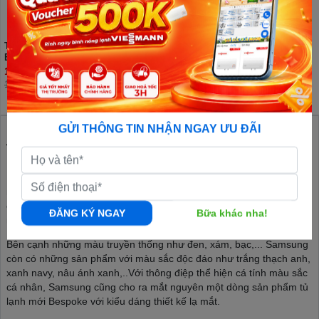
Tủ lạnh Samsung Inverter 406 lít
Tủ lạnh Samsung Inverter 460 lít
Bespoke RT42CB6784C3SV
RT47CB66868ASV
11.450.000đ
13.350.000đ
14.990.000đ
GỬI THÔNG TIN NHẬN NGAY ƯU ĐÃI
Tổng quan Tủ lạnh Samsung
Là thương hiệu tủ lạnh lớn nhất Hàn Quốc và cũng là một trong
những thương hiệu hàng đầu thế giới. Tủ lạnh Samsung nổi bật
cùng các thiết kế sang trọng, phù hợp với nhiều kiểu nội thất, cân
ĐĂNG KÝ NGAY
Bữa khác nha!
mọi không gian, tự tin khoe phong cách.
Bên cạnh những màu truyền thống như đen, xám, bạc,... Samsung
còn có những sản phẩm với màu sắc độc đáo như trắng thạch anh,
xanh navy, nâu ánh xanh,..Với thông điệp thể hiện cá tính màu sắc
cá nhân, Samsung cũng cho ra mắt nguyên một dòng sản phẩm tủ
lạnh mới Bespoke với kiểu dáng thiết kế lạ mắt.