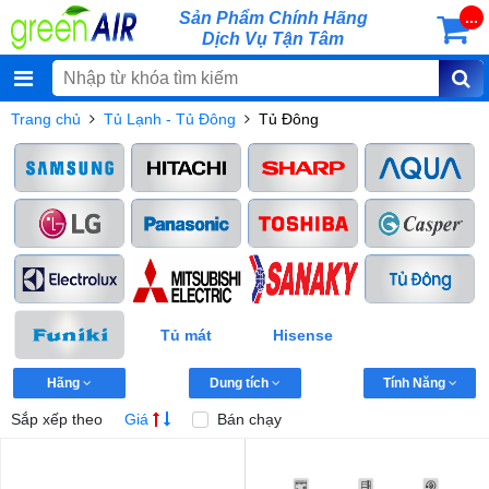
Sản Phẩm Chính Hãng
...
Dịch Vụ Tận Tâm
Trang chủ
Tủ Lạnh - Tủ Đông
Tủ Đông
Tủ mát
Hisense
Hãng
Dung tích
Tính Năng
Sắp xếp theo
Giá
Bán chạy