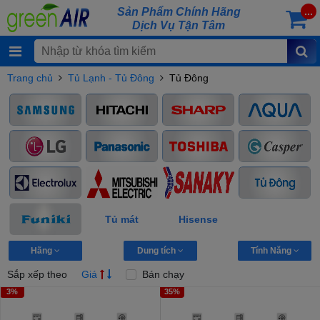
Sản Phẩm Chính Hãng
...
Dịch Vụ Tận Tâm
Trang chủ
Tủ Lạnh - Tủ Đông
Tủ Đông
Tủ mát
Hisense
Hãng
Dung tích
Tính Năng
Sắp xếp theo
Giá
Bán chạy
3%
35%