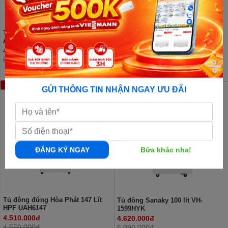
Tủ đông mini Hòa Phát HPF
Tủ đông đứng Hòa Phát 106 Lít
AD6107G 107 lít
HPF UAH6106
4.020.000đ
4.230.000đ
5.590.000đ
5.600.000đ
1%
24%
GỬI THÔNG TIN NHẬN NGAY ƯU ĐÃI
ĐĂNG KÝ NGAY
Bữa khác nha!
Tủ đông đứng Hòa Phát 147 Lít
Tủ đông Sanaky 100 lít VH-
HPF UAH6147
1599HYK
4.510.000đ
4.620.000đ
4.550.000đ
6.090.000đ