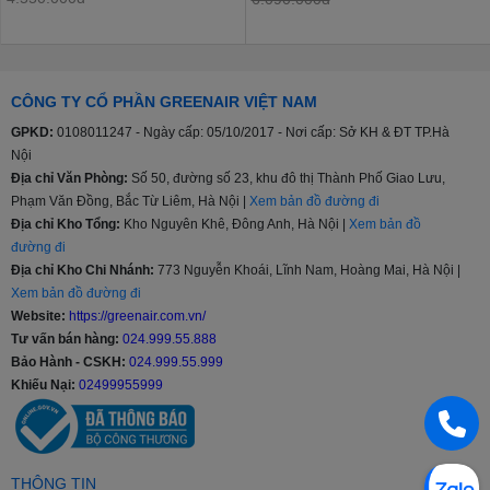
CÔNG TY CỔ PHẦN GREENAIR VIỆT NAM
GPKD:
0108011247 - Ngày cấp: 05/10/2017 - Nơi cấp: Sở KH & ĐT TP.Hà
Nội
Địa chỉ Văn Phòng:
Số 50, đường số 23, khu đô thị Thành Phố Giao Lưu,
Phạm Văn Đồng, Bắc Từ Liêm, Hà Nội |
Xem bản đồ đường đi
Địa chỉ Kho Tổng:
Kho Nguyên Khê, Đông Anh, Hà Nội |
Xem bản đồ
đường đi
Địa chỉ Kho Chi Nhánh:
773 Nguyễn Khoái, Lĩnh Nam, Hoàng Mai, Hà Nội |
Xem bản đồ đường đi
Website:
https://greenair.com.vn/
Tư vấn bán hàng:
024.999.55.888
Bảo Hành - CSKH:
024.999.55.999
Khiếu Nại:
02499955999
THÔNG TIN