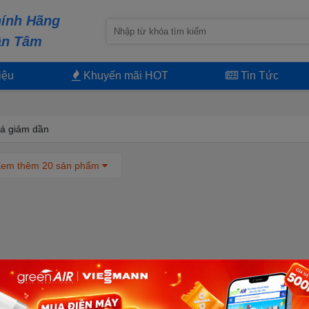
ính Hãng
ận Tâm
iệu
Khuyến mãi HOT
Tin Tức
á giảm dần
em thêm 20 sản phẩm