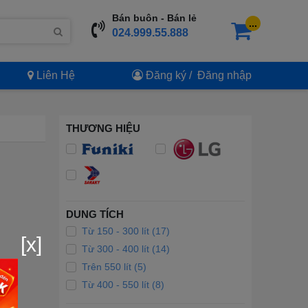
Bán buôn - Bán lẻ
...
024.999.55.888
Liên Hệ
Đăng ký
/
Đăng nhập
THƯƠNG HIỆU
DUNG TÍCH
Từ 150 - 300 lít (17)
[x]
Từ 300 - 400 lít (14)
Trên 550 lít (5)
Từ 400 - 550 lít (8)