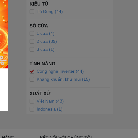
KIỂU TỦ
Tủ Đông (44)
SỐ CỬA
1 cửa (4)
2 cửa (39)
3 cửa (1)
TÍNH NĂNG
Công nghệ Inverter (44)
Kháng khuẩn, khử mùi (15)
XUẤT XỨ
Việt Nam (43)
Indonesia (1)
H HÀNG
KẾT NỐI VỚI CHÚNG TÔI