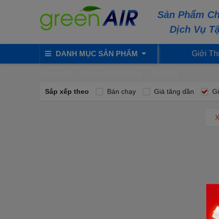
Sản Phẩm Ch
Dịch Vụ T
DANH MỤC SẢN PHẨM
Giới Th
Trang chủ
Tủ Lạnh - Tủ Đông
Tủ Đông
Sắp xếp theo
Bán chạy
Giá tăng dần
Gi
X