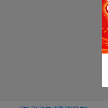
CÔNG TY CỔ PHẦN GREENAIR VIỆT NAM