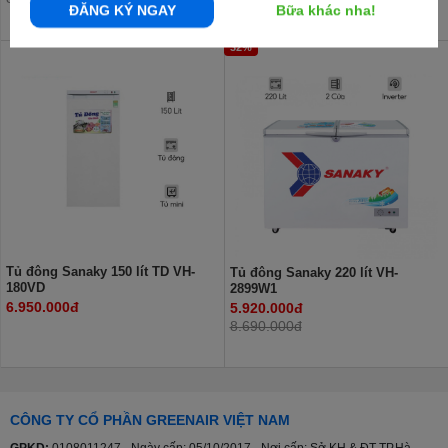
ĐĂNG KÝ NGAY
Bữa khác nha!
32%
Tủ đông Sanaky 150 lít TD VH-
Tủ đông Sanaky 220 lít VH-
180VD
2899W1
6.950.000đ
5.920.000đ
8.690.000đ
CÔNG TY CỔ PHẦN GREENAIR VIỆT NAM