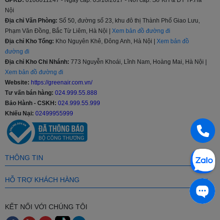
GPKD:
0108011247 - Ngày cấp: 05/10/2017 - Nơi cấp: Sở KH & ĐT TP.Hà
Nội
Địa chỉ Văn Phòng:
Số 50, đường số 23, khu đô thị Thành Phố Giao Lưu,
Phạm Văn Đồng, Bắc Từ Liêm, Hà Nội |
Xem bản đồ đường đi
Địa chỉ Kho Tổng:
Kho Nguyên Khê, Đông Anh, Hà Nội |
Xem bản đồ
đường đi
Địa chỉ Kho Chi Nhánh:
773 Nguyễn Khoái, Lĩnh Nam, Hoàng Mai, Hà Nội |
Xem bản đồ đường đi
Website:
https://greenair.com.vn/
Tư vấn bán hàng:
024.999.55.888
Bảo Hành - CSKH:
024.999.55.999
Khiếu Nại:
02499955999
THÔNG TIN
HỖ TRỢ KHÁCH HÀNG
KẾT NỐI VỚI CHÚNG TÔI