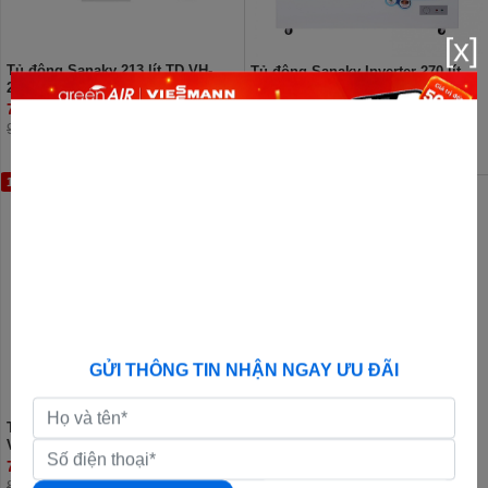
[x]
Tủ đông Sanaky 213 lít TD VH-
Tủ đông Sanaky Inverter 270 lít
230VD
VH-3699A3
7.730.000đ
7.400.000đ
9.090.000đ
9.500.000đ
13%
12%
GỬI THÔNG TIN NHẬN NGAY ƯU ĐÃI
Tủ đông Sanaky Inverter 150 lít
Tủ đông Sanaky Inverter 220 lít
VH-180VD3
VH-2899W3
7.400.000đ
7.060.000đ
8.550.000đ
7.990.000đ