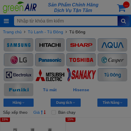
Sản Phẩm Chính Hãng
...
Dịch Vụ Tận Tâm
Trang chủ
Tủ Lạnh - Tủ Đông
Tủ Đông
Tủ mát
Hisense
Hãng
Dung tích
Tính Năng
Sắp xếp theo
Giá
Bán chạy
15%
15%