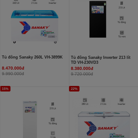
Tủ đông Sanaky 260L VH-3899K
Tủ đông Sanaky Inverter 213 lít
TD VH-230VD3
8.470.000đ
8.380.000đ
9.990.000đ
9.720.000đ
15%
22%