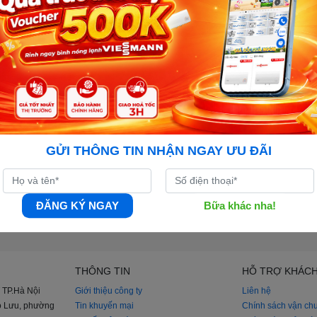
GỬI THÔNG TIN NHẬN NGAY ƯU ĐÃI
ĐĂNG KÝ NGAY
Bữa khác nha!
THÔNG TIN
HỖ TRỢ KHÁC
 TP.Hà Nội
Giới thiệu công ty
Liên hệ
iao Lưu, phường
Tin khuyến mại
Chính sách vận ch