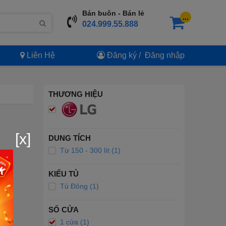
Bán buôn - Bán lẻ
...
024.999.55.888
Liên Hệ
Đăng ký
/
Đăng nhập
THƯƠNG HIỆU
[x]
DUNG TÍCH
Từ 150 - 300 lít (1)
KIỂU TỦ
Tủ Đông (1)
SỐ CỬA
1 cửa (1)