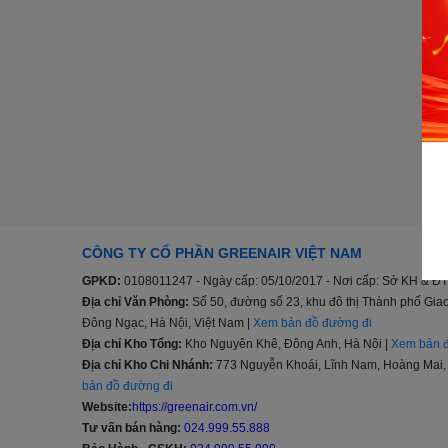
CÔNG TY CỔ PHẦN GREENAIR VIỆT NAM
GPKD:
0108011247 - Ngày cấp: 05/10/2017 - Nơi cấp: Sở KH & ĐT
Địa chỉ Văn Phòng:
Số 50, đường số 23, khu đô thị Thành phố G
Đông Ngạc, Hà Nội, Việt Nam |
Xem bản đồ đường đi
Địa chỉ Kho Tổng:
Kho Nguyên Khê, Đông Anh, Hà Nội |
Xem bản đ
Địa chỉ Kho Chi Nhánh:
773 Nguyễn Khoái, Lĩnh Nam, Hoàng Mai, 
bản đồ đường đi
Website:
https://greenair.com.vn/
Tư vấn bán hàng:
024.999.55.888