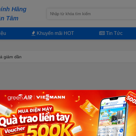
ính Hãng
ận Tâm
iệu
Khuyến mãi HOT
Tin Tức
á giảm dần