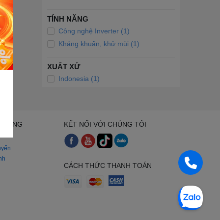
TÍNH NĂNG
Công nghệ Inverter (1)
Kháng khuẩn, khử mùi (1)
XUẤT XỨ
Indonesia (1)
H HÀNG
KẾT NỐI VỚI CHÚNG TÔI
uyển
nh
CÁCH THỨC THANH TOÁN