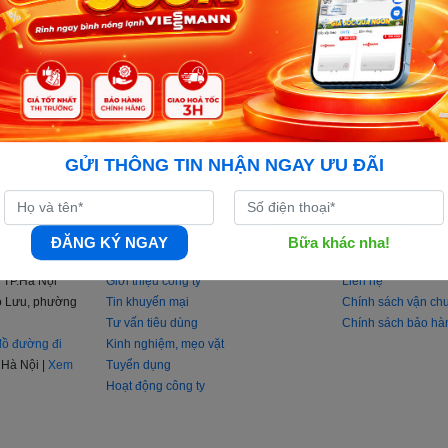
GỬI THÔNG TIN NHẬN NGAY ƯU ĐÃI
ĐĂNG KÝ NGAY
Bữa khác nha!
THÔNG TIN
HỖ TRỢ KHÁC
 TP.Hà Nội
Giới thiệu công ty
Liên hệ
iao Lưu, phường
Tin khuyến mại
Chính sách vận ch
Tư vấn tiêu dùng
Chính sách bảo hà
ồ đường đi
Kinh nghiệm, mẹo vặt
Hà Nội |
Xem
Tuyển dụng
Hoạt động công ty