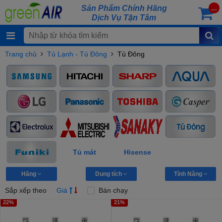
Sản Phẩm Chính Hãng
...
Dịch Vụ Tận Tâm
Trang chủ
Tủ Lạnh - Tủ Đông
Tủ Đông
Tủ mát
Hisense
Hãng
Dung tích
Tính Năng
Sắp xếp theo
Giá
Bán chạy
22%
21%