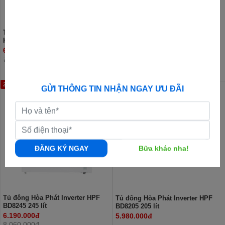
Tủ đông Hòa Phát Inverter 271 Lít
Tủ đông Hòa Phát Inverter 252L
HPF BD8271
HPF AD8252
6.740.000đ
6.300.000đ
7.230.000đ
23%
GỬI THÔNG TIN NHẬN NGAY ƯU ĐÃI
ĐĂNG KÝ NGAY
Bữa khác nha!
Tủ đông Hòa Phát Inverter HPF
Tủ đông Hòa Phát Inverter HPF
BD8245 245 lít
BD8205 205 lít
6.190.000đ
5.980.000đ
8.060.000đ