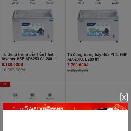
Tủ đông trưng bày Hòa Phát
Tủ đông trưng bày Hòa Phát HSF
Inverter HSF AD8280.C1 280 lít
AD6280.C1 280 lít
8.160.000đ
7.780.000đ
10.500.000đ
9.800.000đ
8%
[x]