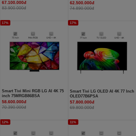
67.100.000đ
62.500.000đ
83.900.000đ
74.890.000đ
17%
17%
Smart Tivi Mini RGB LG AI 4K 75
Smart Tivi LG OLED AI 4K 77 Inch
inch 75MRGB86BSA
OLED77B6PSA
58.600.000đ
57.800.000đ
70.390.000đ
69.800.000đ
12%
11%