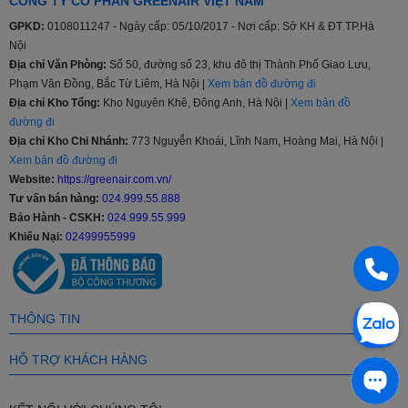
Âm thanh sống động: Công nghệ âm thanh tiên tiến
CÔNG TY CỔ PHẦN GREENAIR VIỆT NAM
như Dolby Atmos, DTS:X và AI Sound Pro giúp tạo ra trải
GPKD:
0108011247 - Ngày cấp: 05/10/2017 - Nơi cấp: Sở KH & ĐT TP.Hà
nghiệm âm thanh đỉnh cao.
Nội
Thiết kế hiện đại: LG chú trọng đến thiết kế sang trọng và
Địa chỉ Văn Phòng:
Số 50, đường số 23, khu đô thị Thành Phố Giao Lưu,
tinh tế, phù hợp với nhiều không gian nội thất.
Phạm Văn Đồng, Bắc Từ Liêm, Hà Nội |
Xem bản đồ đường đi
Tính năng thông minh: Hệ điều hành webOS cùng với trợ lý
Địa chỉ Kho Tổng:
Kho Nguyên Khê, Đông Anh, Hà Nội |
Xem bản đồ
ảo AI ThinQ giúp người dùng dễ dàng tìm kiếm và quản lý nội
đường đi
dung.
Địa chỉ Kho Chi Nhánh:
773 Nguyễn Khoái, Lĩnh Nam, Hoàng Mai, Hà Nội |
Xem bản đồ đường đi
Các công nghệ hình ảnh nổi bật:
Website:
https://greenair.com.vn/
Công nghệ HDR
Tư vấn bán hàng:
024.999.55.888
Bảo Hành - CSKH:
024.999.55.999
Chuẩn HDR (High Dynamic Range) là dải tương phản động mở
Khiếu Nại:
02499955999
rộng được tích hợp trên thiết bị, sẽ cho khả năng hiển thị rộng lớn ở
nhiều mức độ phong phú về màu sắc, ánh sáng, độ tương phản.
Nhờ đó, với những vùng sáng nhất và tối nhất của hình ảnh, thiết bị
THÔNG TIN
đều sẽ hiển thị tự nhiên và chính xác. Màu trắng sẽ trắng sáng
tuyệt đối, còn màu đen sẽ có chiều sâu hơn.
HỖ TRỢ KHÁCH HÀNG
3D Color Mapping
Công nghệ này giúp tivi có khả năng tái tạo được màu sắc chân