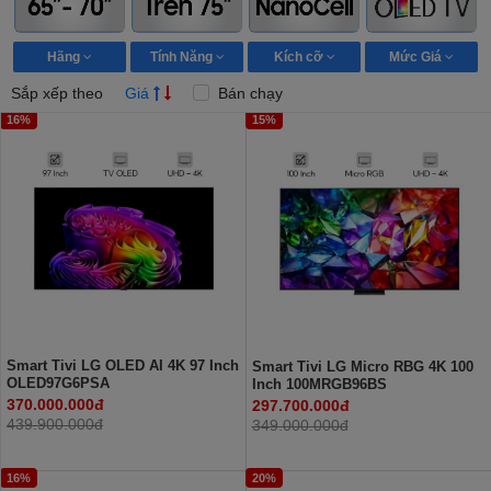
Hãng
Tính Năng
Kích cỡ
Mức Giá
Sắp xếp theo
Giá
Bán chạy
16%
15%
Smart Tivi LG OLED AI 4K 97 Inch
Smart Tivi LG Micro RBG 4K 100
OLED97G6PSA
Inch 100MRGB96BS
370.000.000đ
297.700.000đ
439.900.000đ
349.000.000đ
16%
20%