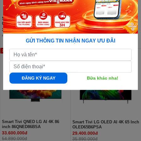
Smart Tivi LG OLED AI 4K 65 Inch
Smart Tivi LG AI 4K 98 Inch
OLED65C6PSA
98NU855BPSB
37.300.000đ
33.800.000đ
44.890.000đ
61.890.000đ
GỬI THÔNG TIN NHẬN NGAY ƯU ĐÃI
39%
18%
ĐĂNG KÝ NGAY
Bữa khác nha!
Smart Tivi QNED LG AI 4K 86
Smart Tivi LG OLED AI 4K 65 Inch
inch 86QNED86BSA
OLED65B6PSA
33.600.000đ
29.400.000đ
54.890.000đ
35.890.000đ