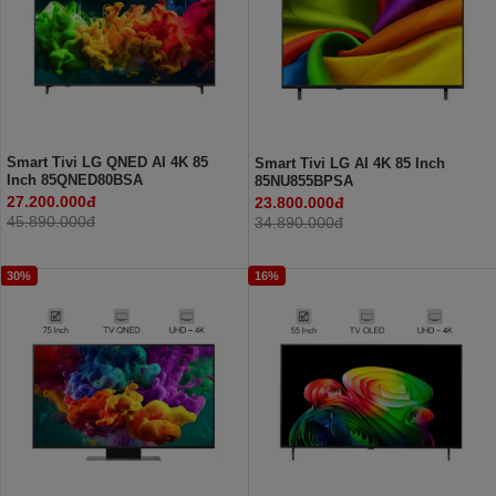
Smart Tivi LG QNED AI 4K 85
Smart Tivi LG AI 4K 85 Inch
Inch 85QNED80BSA
85NU855BPSA
27.200.000đ
23.800.000đ
45.890.000đ
34.890.000đ
30%
16%