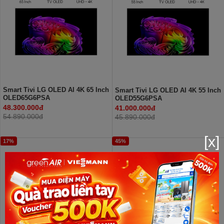
Smart Tivi LG OLED AI 4K 65 Inch
Smart Tivi LG OLED AI 4K 55 Inch
OLED65G6PSA
OLED55G6PSA
48.300.000đ
41.000.000đ
54.890.000đ
45.890.000đ
[x]
17%
45%