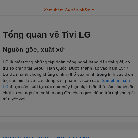
Xem thêm 34 sản phẩm
Tổng quan về Tivi LG
Nguồn gốc, xuất xứ
LG là một trong những tập đoàn công nghệ hàng đầu thế giới, có
trụ sở chính tại Seoul, Hàn Quốc. Được thành lập vào năm 1947,
LG đã nhanh chóng khẳng định vị thế của mình trong lĩnh vực điện
tử, đặc biệt là với các dòng sản phẩm tivi cao cấp.
Sản phẩm của
LG
được sản xuất tại các nhà máy hiện đại, tuân thủ các tiêu chuẩn
chất lượng nghiêm ngặt, mang đến cho người dùng trải nghiệm giải
trí tuyệt vời.
Chất lượng hình ảnh: LG sử dụng các công nghệ tiên tiến
như OLED, QNED và Mini LED để mang lại hình ảnh rực rỡ,
sống động và chân thực.