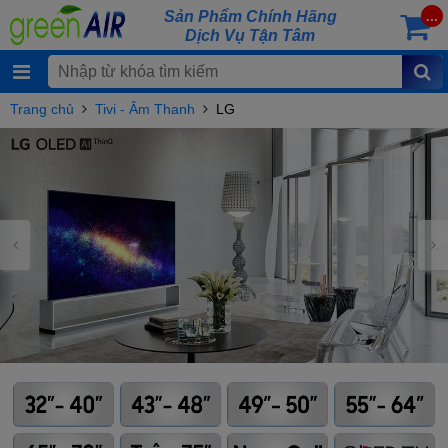
Sản Phẩm Chính Hãng
...
Dịch Vụ Tận Tâm
Trang chủ
Tivi - Âm Thanh
LG