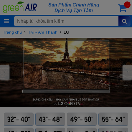
Sản Phẩm Chính Hãng
...
Dịch Vụ Tận Tâm
Trang chủ
Tivi - Âm Thanh
LG