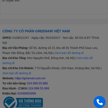
trí tuyệt vời.
Chất lượng hình ảnh: LG sử dụng các công nghệ tiên tiến
như OLED, QNED và Mini LED để mang lại hình ảnh rực rỡ,
sống động và chân thực.
Âm thanh sống động: Công nghệ âm thanh tiên tiến
CÔNG TY CỔ PHẦN GREENAIR VIỆT NAM
như Dolby Atmos, DTS:X và AI Sound Pro giúp tạo ra trải
GPKD:
0108011247 - Ngày cấp: 05/10/2017 - Nơi cấp: Sở KH & ĐT TP.Hà
nghiệm âm thanh đỉnh cao.
Nội
Thiết kế hiện đại: LG chú trọng đến thiết kế sang trọng và
Địa chỉ Văn Phòng:
Số 50, đường số 23, khu đô thị Thành Phố Giao Lưu,
tinh tế, phù hợp với nhiều không gian nội thất.
Phạm Văn Đồng, Bắc Từ Liêm, Hà Nội |
Xem bản đồ đường đi
Tính năng thông minh: Hệ điều hành webOS cùng với trợ lý
Địa chỉ Kho Tổng:
Kho Nguyên Khê, Đông Anh, Hà Nội |
Xem bản đồ
ảo AI ThinQ giúp người dùng dễ dàng tìm kiếm và quản lý nội
đường đi
dung.
Địa chỉ Kho Chi Nhánh:
773 Nguyễn Khoái, Lĩnh Nam, Hoàng Mai, Hà Nội |
Xem bản đồ đường đi
Các công nghệ hình ảnh nổi bật:
Website:
https://greenair.com.vn/
Công nghệ HDR
Tư vấn bán hàng:
024.999.55.888
Bảo Hành - CSKH:
024.999.55.999
Chuẩn HDR (High Dynamic Range) là dải tương phản động mở
Khiếu Nại:
02499955999
rộng được tích hợp trên thiết bị, sẽ cho khả năng hiển thị rộng lớn ở
nhiều mức độ phong phú về màu sắc, ánh sáng, độ tương phản.