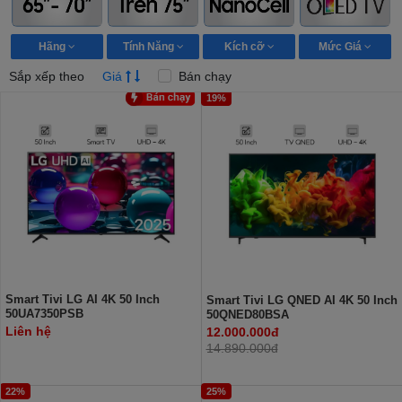
Hãng
Tính Năng
Kích cỡ
Mức Giá
Sắp xếp theo
Giá
Bán chạy
19%
Smart Tivi LG AI 4K 50 Inch
Smart Tivi LG QNED AI 4K 50 Inch
50UA7350PSB
50QNED80BSA
Liên hệ
12.000.000đ
14.890.000đ
22%
25%