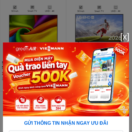
[x]
Smart Tivi LG AI 4K 50 Inch
Smart Tivi LG AI 4K 50 Inch
50NU855BPSA
50UA8055PSA
10.100.000đ
8.500.000đ
12.890.000đ
11.390.000đ
GỬI THÔNG TIN NHẬN NGAY ƯU ĐÃI