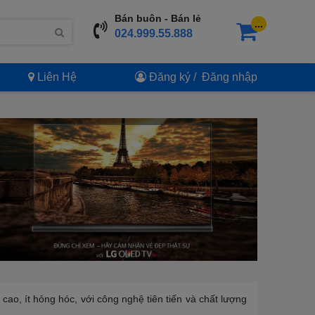
Bán buôn - Bán lẻ
...
024.999.55.888
Liên Hệ
Đăng ký
/
Đăng nhập
cao, ít hỏng hóc, với công nghệ tiên tiến và chất lượng