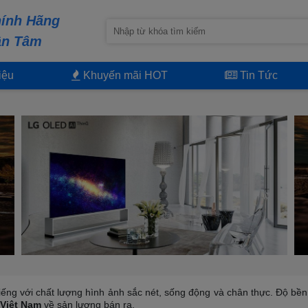
ính Hãng
ận Tâm
iệu
Khuyến mãi HOT
Tin Tức
 tiếng với chất lượng hình ảnh sắc nét, sống động và chân thực. Độ bền 
g Việt Nam
về sản lượng bán ra.