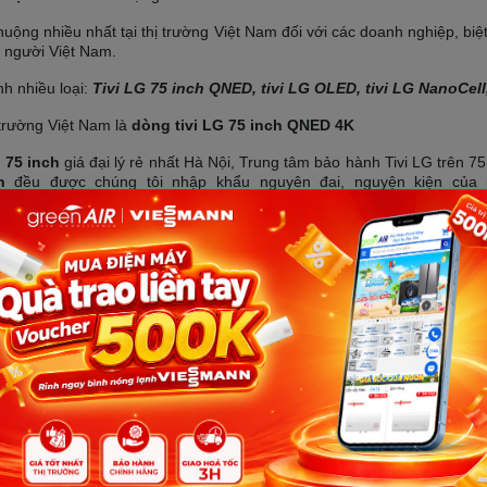
uộng nhiều nhất tại thị trường Việt Nam đối với các doanh nghiệp, biệt
a người Việt Nam.
nh nhiều loại:
Tivi LG 75 inch QNED, tivi LG OLED, tivi LG NanoCell, 
ị trường Việt Nam là
dòng tivi LG 75 inch QNED 4K
n 75 inch
giá đại lý rẻ nhất Hà Nội, Trung tâm bảo hành Tivi LG trên 7
h
đều được chúng tôi nhập khẩu nguyên đai, nguyện kiện của n
Sản phẩm đang cập nhật ...!
Quay lại trang chủ