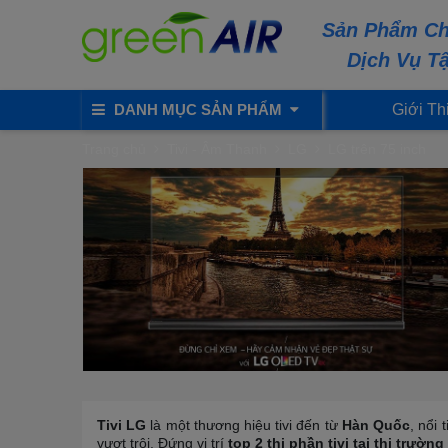
Sản Phẩm Ch
Dịch Vụ T
DANH MỤC SẢN PHẨM
Giới Th
Trang chủ
Tivi - Âm Thanh
LG
LG trên 75 inch
Tivi LG
là một thương hiệu tivi đến từ
Hàn Quốc
, nổi
vượt trội. Đứng vị trí
top 2 thị phần tivi tại thị trườn