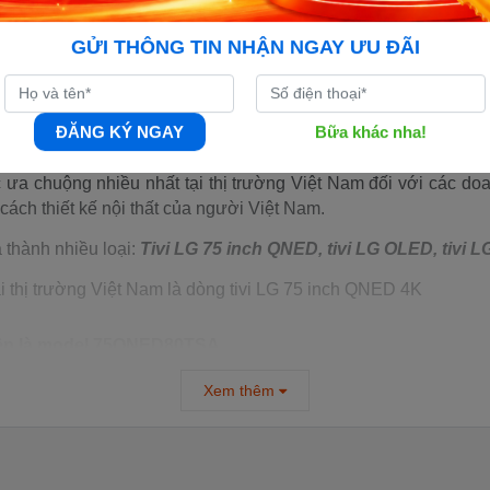
GỬI THÔNG TIN NHẬN NGAY ƯU ĐÃI
, nổi tiếng với chất lượng hình ảnh sắc nét, sống động và chân
ĐĂNG KÝ NGAY
Bữa khác nha!
phần tivi tại thị trường Việt Nam về sản lượng bán ra.
ưa chuộng nhiều nhất tại thị trường Việt Nam đối với các doan
cách thiết kế nội thất của người Việt Nam.
a thành nhiều loại:
Tivi LG 75 inch QNED, tivi LG OLED, tivi LG
tại thị trường Việt Nam là dòng tivi LG 75 inch QNED 4K
diện là model 75QNED80TSA
Xem thêm
u màn hình
QNED
kết hợp giữa
NanoCell và Quantum Dot,
ma
tiết.
Bộ xử lý
α5 AI Processor 4K Gen 7
tối ưu hóa chất lượng
 độ tương phản, trong khi
4K Upscaling
nâng cấp các nội dung 
ôi trường xung quanh.
Hệ điều hành webOS 24
mang lại giao 