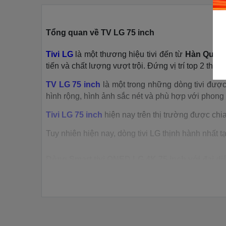
Tổng quan về TV LG 75 inch
Tivi LG
là một thương hiệu tivi đến từ
Hàn Quốc
tiến và chất lượng vượt trội. Đứng vị trí top 2 thị 
TV LG 75 inch
là một trong những dòng tivi được 
hình rộng, hình ảnh sắc nét và phù hợp với phong 
Tivi LG 75 inch
hiện nay trên thị trường được chi
Tuy nhiên hiện nay, dòng tivi LG thịnh hành nhất 
Dòng Smart tivi QNED LG 4K 75 inch với đại 
Tivi QNED LG 4K 75 inch 75QNED80TSA
sở hữ
phân giải 4K
giúp hiển thị hình ảnh sắc nét và chi 
Công nghệ Advanced Local Dimming
cải thiện
Pro
tối ưu hóa âm thanh dựa trên nội dung và m