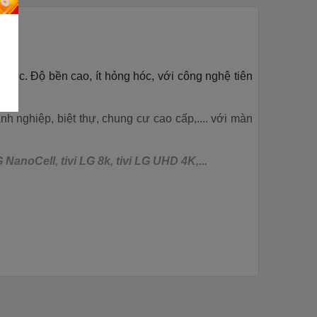
 thực. Độ bền cao, ít hỏng hóc, với công nghệ tiên
h nghiệp, biệt thự, chung cư cao cấp,.... với màn
 NanoCell, tivi LG 8k, tivi LG UHD 4K,...
ng lại hình ảnh sống động và màu sắc rực rỡ.
Độ
 hình ảnh và âm thanh.
có độ phân giải thấp lên gần chuẩn 4K.
AI Sound
diện người dùng thân thiện và dễ sử dụng, hỗ trợ