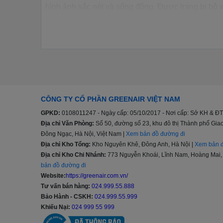
hình ảnh sắc nét và sống động. Được trang bị bộ xử
Công nghệ
nâng cấp hình ảnh 4K Upscaled
giú
độ tương phản và màu sắc, mang lại trải nghiệm
diễn.
Ngoài ra, tivi còn có
Game Dashboard & Optimi
tưởng cho cả nhu cầu xem phim lẫn chơi game củ
Dòng tivi QNED LG 4K 55 inch với đại diện l
CÔNG TY CỔ PHẦN GREENAIR VIỆT NAM
GPKD:
0108011247 - Ngày cấp: 05/10/2017 - Nơi cấp: Sở KH & ĐT
Tivi QNED LG 4K 55 inch 55QNED80TSA sở hữ
Địa chỉ Văn Phòng:
Số 50, đường số 23, khu đô thị Thành phố G
phân giải 4K
giúp hiển thị hình ảnh sắc nét và chi 
Đông Ngạc, Hà Nội, Việt Nam |
Xem bản đồ đường đi
Công nghệ Advanced Local Dimming
cải thiện
Địa chỉ Kho Tổng:
Kho Nguyên Khê, Đông Anh, Hà Nội |
Xem bản đ
Địa chỉ Kho Chi Nhánh:
773 Nguyễn Khoái, Lĩnh Nam, Hoàng Mai, 
Pro
tối ưu hóa âm thanh dựa trên nội dung và mô
bản đồ đường đi
ứng dụng giải trí phổ biến và trợ lý ảo AI ThinQ.
Website:
https://greenair.com.vn/
Với những công nghệ tiên tiến này,
tivi LG 55Q
Tư vấn bán hàng:
024.999.55.888
Bảo Hành - CSKH:
024.999.55.999
Dòng Smart tivi NanoCell LG 4K 55 inch với 
Khiếu Nại:
024 999 55 999
Smart tivi NanoCell LG 4K 55 inch 55NANO81