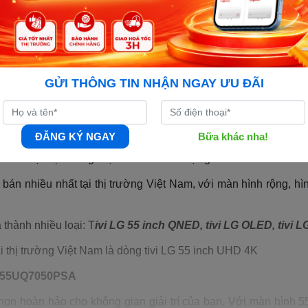
GỬI THÔNG TIN NHẬN NGAY ƯU ĐÃI
ĐĂNG KÝ NGAY
Bữa khác nha!
 nổi tiếng với chất lượng hình ảnh sắc nét, sống động và chân 
phần tivi tại thị trường Việt Nam về sản lượng bán ra.
bán nhiều nhất tại thị trường Việt Nam, với màn hình rộng, hì
 thành nhiều loại: T
ivi LG 55 inch QNED, tivi LG OLED, tivi LG
ại thị trường Việt Nam là dòng tivi LG 55 inch UHD 4K
el 55UQ7050PSA
chọn hoàn hảo cho không gian giải trí của bạn. Với màn hình 5