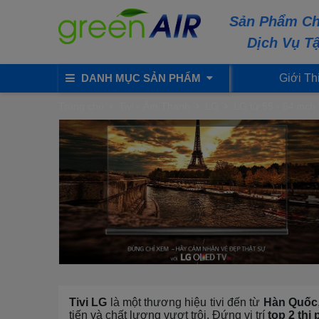
Sản Phẩm Ch
Dịch Vụ T
DANH MỤC SẢN PHẨM
Giới Th
Trang chủ
Tivi - Âm Thanh
LG
LG từ 55 - 64 inch
Tivi LG
là một thương hiệu tivi đến từ
Hàn Quốc
tiến và chất lượng vượt trội. Đứng vị trí
top 2 thị 