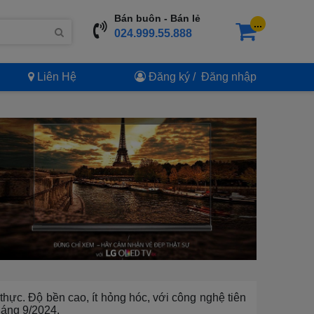
Bán buôn - Bán lẻ
...
024.999.55.888
Liên Hệ
Đăng ký
/
Đăng nhập
 thực. Độ bền cao, ít hỏng hóc, với công nghệ tiên
háng 9/2024.