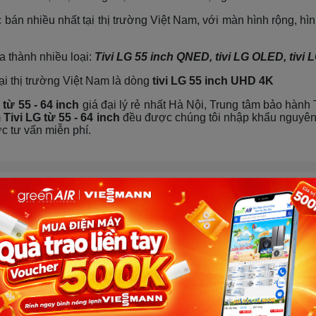
 bán nhiều nhất tại thị trường Việt Nam, với màn hình rộng, hì
a thành nhiều loại:
Tivi LG 55 inch QNED, tivi LG OLED, tivi LG
tại thị trường Việt Nam là dòng
tivi LG 55 inch UHD 4K
 từ 55 - 64 inch
giá đại lý rẻ nhất Hà Nội, Trung tâm bảo hành 
m
Tivi LG từ 55 - 64 inch
đều được chúng tôi nhập khẩu nguyên 
 tư vấn miễn phí.
á giảm dần