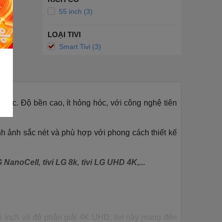
55 inch (3)
LOẠI TIVI
Smart Tivi (3)
thực. Độ bền cao, ít hỏng hóc, với công nghệ tiên
nh ảnh sắc nét và phù hợp với phong cách thiết kế
 NanoCell, tivi LG 8k, tivi LG UHD 4K,...
5 inch và độ phân giải 4K UHD, tivi này mang đến