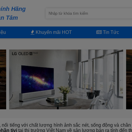
ính Hãng
ận Tâm
iệu
Khuyến mãi HOT
Tin Tức
, nổi tiếng với chất lượng hình ảnh sắc nét, sống động và chân
phần tivi
tại thị trường Việt Nam về sản lượng bán ra tính đến t