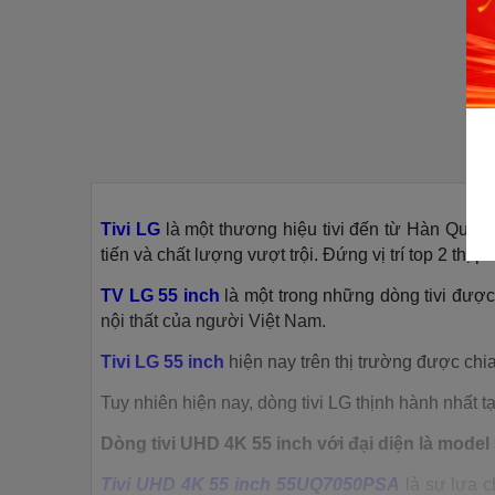
Tivi LG
là một thương hiệu tivi đến từ Hàn Quốc,
tiến và chất lượng vượt trội. Đứng vị trí top 2 thị 
TV LG 55 inch
là một trong những dòng tivi được 
nội thất của người Việt Nam.
Tivi LG 55 inch
hiện nay trên thị trường được chia
Tuy nhiên hiện nay, dòng tivi LG thịnh hành nhất t
Dòng tivi UHD 4K 55 inch với đại diện là mod
Tivi UHD 4K 55 inch 55UQ7050PSA
là sự lựa 