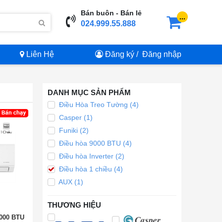
Bán buôn - Bán lẻ
...
024.999.55.888
Liên Hệ
Đăng ký
/
Đăng nhập
DANH MỤC SẢN PHẨM
Điều Hòa Treo Tường (4)
Casper (1)
Funiki (2)
Điều hòa 9000 BTU (4)
Điều hòa Inverter (2)
Điều hòa 1 chiều (4)
AUX (1)
THƯƠNG HIỆU
9000 BTU