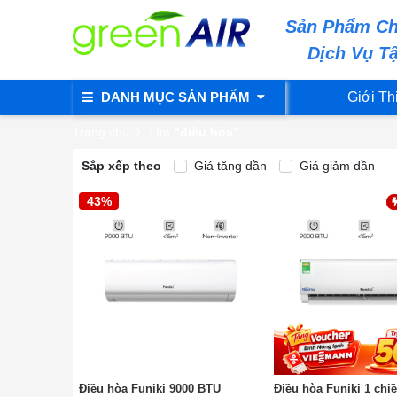
Sản Phẩm Ch
Dịch Vụ T
DANH MỤC SẢN PHẨM
Giới Th
Trang chủ
Tìm
"điều hòa"
Sắp xếp theo
Giá tăng dần
Giá giảm dần
43%
Điều hòa Funiki 9000 BTU
Điều hòa Funiki 1 chiề