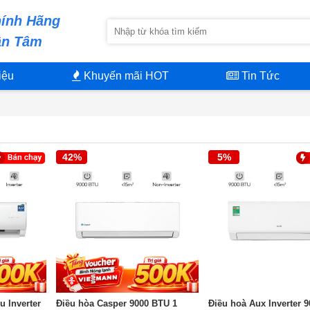
ính Hãng
ận Tâm
iệu
Khuyến mãi HOT
Tin Tức
42%
5%
u Inverter
Điều hòa Casper 9000 BTU 1
Điều hoà Aux Inverter 