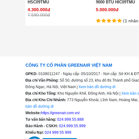
HSC09TMU
9000 BTU HIC09TMU
4.300.000đ
5.000.000đ
7.590.000đ
(1 nhận 
CÔNG TY CỔ PHẦN GREENAIR VIỆT NAM
GPKD:
0108011247 - Ngày cấp: 05/10/2017 - Nơi cấp: Sở KH & ĐT
Địa chỉ Văn Phòng:
Số 50, đường số 23, khu đô thị Thành phố G
Đông Ngạc, Hà Nội, Việt Nam |
Xem bản đồ đường đi
Địa chỉ Kho Tổng:
Kho Nguyên Khê, Đông Anh, Hà Nội |
Xem bản đ
Địa chỉ Kho Chi Nhánh:
773 Nguyễn Khoái, Lĩnh Nam, Hoàng Mai, 
bản đồ đường đi
Website:
https://greenair.com.vn/
Tư vấn bán hàng:
024.999.55.888
Bảo Hành - CSKH:
024.999.55.999
Khiếu Nại:
024 999 55 999