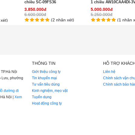
chiều SC-09FS36
1 chiều AW10CAA4DI-3
3.850.000đ
5.000.000đ
6.600.000đ
5.250.000đ
(2 nhận xét)
(1 nhận x
xét)
THÔNG TIN
HỖ TRỢ KHÁC
 TP.Hà Nội
Giới thiệu công ty
Liên hệ
iao Lưu, phường
Tin khuyến mại
Chính sách vận ch
Tư vấn tiêu dùng
Chính sách bảo hà
ồ đường đi
Kinh nghiệm, mẹo vặt
Hà Nội |
Xem
Tuyển dụng
Hoạt động công ty