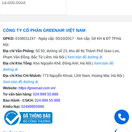
14.000.000đ
CÔNG TY CỔ PHẦN GREENAIR VIỆT NAM
GPKD:
0108011247 - Ngày cấp: 05/10/2017 - Nơi cấp: Sở KH & ĐT TP.Hà
Nội
Địa chỉ Văn Phòng:
Số 50, đường số 23, khu đô thị Thành Phố Giao Lưu,
Phạm Văn Đồng, Bắc Từ Liêm, Hà Nội |
Xem bản đồ đường đi
Địa chỉ Kho Tổng:
Kho Nguyên Khê, Đông Anh, Hà Nội |
Xem bản đồ
đường đi
Địa chỉ Kho Chi Nhánh:
773 Nguyễn Khoái, Lĩnh Nam, Hoàng Mai, Hà Nội |
Xem bản đồ đường đi
Website:
https://greenair.com.vn/
Tư vấn bán hàng:
024.999.55.888
Bảo Hành - CSKH:
024.999.55.999
Khiếu Nại:
02499955999