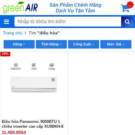
Sản Phẩm Chính Hãng
...
Dịch Vụ Tận Tâm
Trang chủ
Tìm
"điều hòa"
Hãng
Tính Năng
Công Suất
Mức Giá
19%
Điều hòa Panasonic 9000BTU 1
chiều inverter cao cấp XU9BKH-8
11.400.000đ