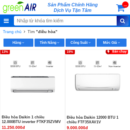
Sản Phẩm Chính Hãng
...
Dịch Vụ Tận Tâm
Trang chủ
Tìm
"điều hòa"
Hãng
Tính Năng
Công Suất
Mức Giá
13%
19%
Điều hòa Daikin 1 chiều
Điều hòa Daikin 12000 BTU 1
12.000BTU inverter FTKF35ZVMV
chiều FTF35XAV1V
11.250.000đ
9.000.000đ