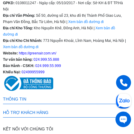
GPKD:
0108011247 - Ngày cấp: 05/10/2017 - Nơi cấp: Sở KH & ĐT TP.Hà
Nội
Địa chỉ Văn Phòng:
Số 50, đường số 23, khu đô thị Thành Phố Giao Lưu,
Phạm Văn Đồng, Bắc Từ Liêm, Hà Nội |
Xem bản đồ đường đi
Địa chỉ Kho Tổng:
Kho Nguyên Khê, Đông Anh, Hà Nội |
Xem bản đồ
đường đi
Địa chỉ Kho Chi Nhánh:
773 Nguyễn Khoái, Lĩnh Nam, Hoàng Mai, Hà Nội |
Xem bản đồ đường đi
Website:
https://greenair.com.vn/
Tư vấn bán hàng:
024.999.55.888
Bảo Hành - CSKH:
024.999.55.999
Khiếu Nại:
02499955999
THÔNG TIN
HỖ TRỢ KHÁCH HÀNG
KẾT NỐI VỚI CHÚNG TÔI