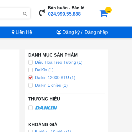
Bán buôn - Bán lẻ
...
024.999.55.888
Liên Hệ
Đăng ký
/
Đăng nhập
DANH MỤC SẢN PHẨM
Điều Hòa Treo Tường (1)
DaiKin (1)
Daikin 12000 BTU (1)
Daikin 1 chiều (1)
THƯƠNG HIỆU
KHOẢNG GIÁ
5 triệu - 10 triệu (1)