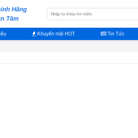
ính Hãng
ận Tâm
iệu
Khuyến mãi HOT
Tin Tức