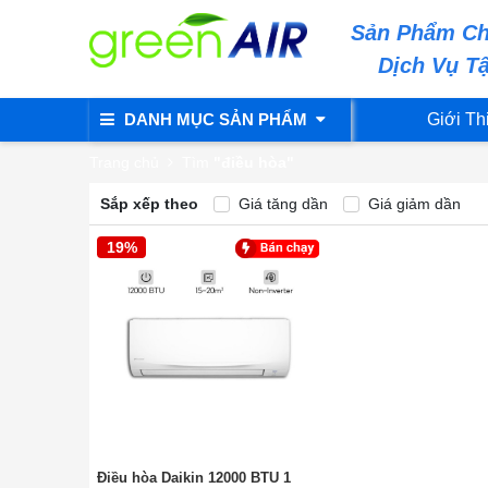
Sản Phẩm Ch
Dịch Vụ T
DANH MỤC SẢN PHẨM
Giới Th
Trang chủ
Tìm
"điều hòa"
Sắp xếp theo
Giá tăng dần
Giá giảm dần
19%
Điều hòa Daikin 12000 BTU 1