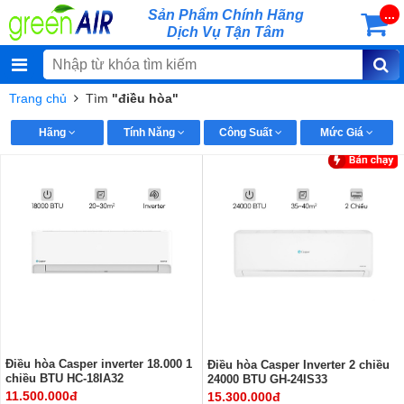
Sản Phẩm Chính Hãng
...
Dịch Vụ Tận Tâm
Trang chủ
Tìm
"điều hòa"
Hãng
Tính Năng
Công Suất
Mức Giá
Điều hòa Casper inverter 18.000 1
Điều hòa Casper Inverter 2 chiều
chiều BTU HC-18IA32
24000 BTU GH-24IS33
11.500.000đ
15.300.000đ