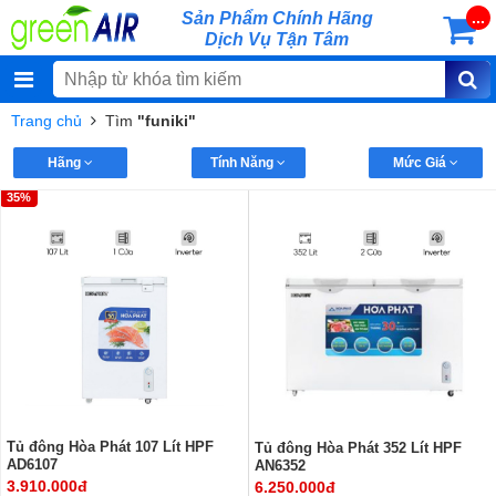
Sản Phẩm Chính Hãng
...
Dịch Vụ Tận Tâm
Trang chủ
Tìm
"funiki"
Hãng
Tính Năng
Mức Giá
35%
Tủ đông Hòa Phát 107 Lít HPF
Tủ đông Hòa Phát 352 Lít HPF
AD6107
AN6352
3.910.000đ
6.250.000đ