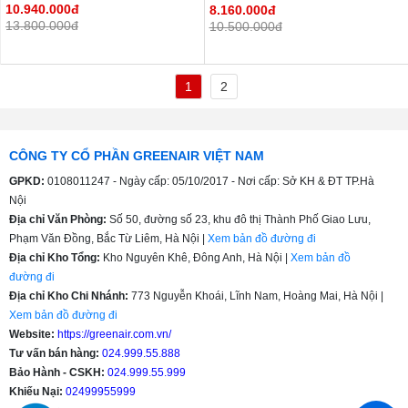
10.940.000đ
8.160.000đ
13.800.000đ
10.500.000đ
1
2
CÔNG TY CỔ PHẦN GREENAIR VIỆT NAM
GPKD:
0108011247 - Ngày cấp: 05/10/2017 - Nơi cấp: Sở KH & ĐT TP.Hà
Nội
Địa chỉ Văn Phòng:
Số 50, đường số 23, khu đô thị Thành Phố Giao Lưu,
Phạm Văn Đồng, Bắc Từ Liêm, Hà Nội |
Xem bản đồ đường đi
Địa chỉ Kho Tổng:
Kho Nguyên Khê, Đông Anh, Hà Nội |
Xem bản đồ
đường đi
Địa chỉ Kho Chi Nhánh:
773 Nguyễn Khoái, Lĩnh Nam, Hoàng Mai, Hà Nội |
Xem bản đồ đường đi
Website:
https://greenair.com.vn/
Tư vấn bán hàng:
024.999.55.888
Bảo Hành - CSKH:
024.999.55.999
Khiếu Nại:
02499955999