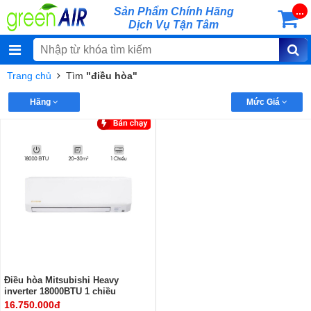
Sản Phẩm Chính Hãng
...
Dịch Vụ Tận Tâm
Trang chủ
Tìm
"điều hòa"
Hãng
Mức Giá
Điều hòa Mitsubishi Heavy
inverter 18000BTU 1 chiều
SRK18YZP-W5
16.750.000đ