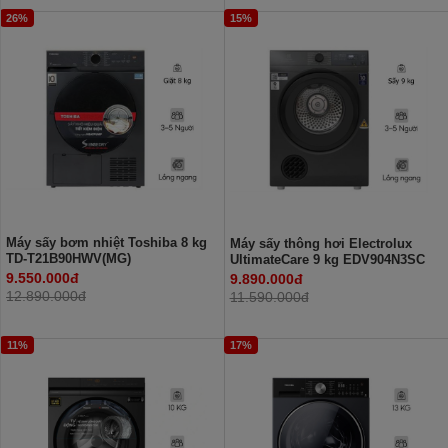
26%
15%
Máy sấy bơm nhiệt Toshiba 8 kg
Máy sấy thông hơi Electrolux
TD-T21B90HWV(MG)
UltimateCare 9 kg EDV904N3SC
9.550.000đ
9.890.000đ
12.890.000đ
11.590.000đ
11%
17%