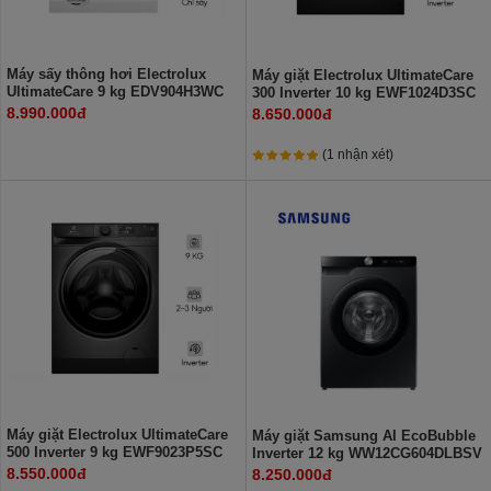
Máy sấy thông hơi Electrolux
Máy giặt Electrolux UltimateCare
UltimateCare 9 kg EDV904H3WC
300 Inverter 10 kg EWF1024D3SC
Lồng ngang
8.990.000đ
8.650.000đ
(1 nhận xét)
Máy giặt Electrolux UltimateCare
Máy giặt Samsung AI EcoBubble
500 Inverter 9 kg EWF9023P5SC
Inverter 12 kg WW12CG604DLBSV
Lồng ngang
Lồng ngang
8.550.000đ
8.250.000đ