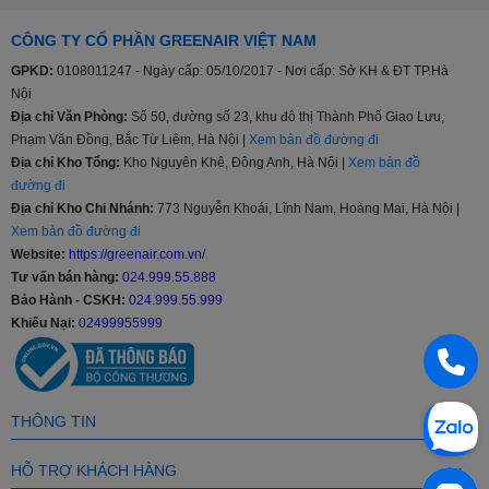
Bảng
điều
Nút nhấn, Nút xoay, Cảm ứng và Màn hình hiển thị
CÔNG TY CỔ PHẦN GREENAIR VIỆT NAM
khiển
GPKD:
0108011247 - Ngày cấp: 05/10/2017 - Nơi cấp: Sở KH & ĐT TP.Hà
Nội
Chất
Địa chỉ Văn Phòng:
Số 50, đường số 23, khu đô thị Thành Phố Giao Lưu,
liệu
Thép không gỉ
Phạm Văn Đồng, Bắc Từ Liêm, Hà Nội |
Xem bản đồ đường đi
lồng
Địa chỉ Kho Tổng:
Kho Nguyên Khê, Đông Anh, Hà Nội |
Xem bản đồ
giặt
đường đi
Địa chỉ Kho Chi Nhánh:
773 Nguyễn Khoái, Lĩnh Nam, Hoàng Mai, Hà Nội |
Xem bản đồ đường đi
Khối
Dưới 8 kg, 8 - 9 kg, 9.5 - 10 kg, Từ 10.5 - 11 kg, Từ
Website:
https://greenair.com.vn/
lượng
11.5 - 12.5 kg, Từ 13 kg trở lên
Tư vấn bán hàng:
024.999.55.888
giặt
Bảo Hành - CSKH:
024.999.55.999
Khiếu Nại:
02499955999
Chạy êm và bền (truyền động trực tiếp), Inverter tiết
Tiện
kiệm điện, Giặt đồ trẻ em, Tự động phân bổ nước giặt
ích
và nước xả
THÔNG TIN
Dưới 4 triệu
,
Từ 4 - 6 triệu
,
Từ 6 - 8 triệu
,
Từ 8 - 10
Giá
HỖ TRỢ KHÁCH HÀNG
triệu
,
Từ 10 - 15 triệu
,
Trên 15 triệu