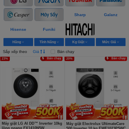
Sharp
Galanz
Hisense
Funiki
Hãng
Tính Năng
Kg Giặt
Mức Giá
Sắp xếp theo
Giá
Bán chạy
23%
20%
Máy giặt LG AI DD™ Inverter 10kg
Máy giặt Electrolux UltimateCare
lồng ngang FX1410N5W
500 Inverter 10 kg EWF1023P5WC