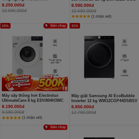
Lồng ngang
8.250.000đ
8.590.000đ
10.690.000đ
10.690.000đ
(1 nhận xét)
15%
31%
Máy sấy thông hơi Electrolux
Máy giặt Samsung AI EcoBubble
UltimateCare 8 kg EDV804H3WC
Inverter 12 kg WW12CGP44DSBSV
8.190.000đ
8.850.000đ
9.590.000đ
12.790.000đ
(1 nhận xét)