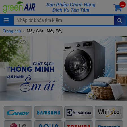
Sản Phẩm Chính Hãng
...
Dịch Vụ Tận Tâm
Trang chủ
Máy Giặt - Máy Sấy