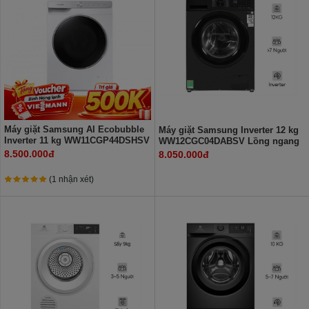
Máy giặt Samsung AI Ecobubble
Máy giặt Samsung Inverter 12 kg
Inverter 11 kg WW11CGP44DSHSV
WW12CGC04DABSV Lồng ngang
Lồng ngang
8.500.000đ
8.050.000đ
(1 nhận xét)