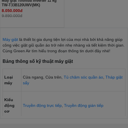
Máy giặt Toshiba Inverter 11 kg
TW-T33B120UWV(MK)
8.050.000đ
9.890.000đ
Máy giặt
là thiết bị gia dụng tiện lợi của mọi nhà bởi khả năng giúp
công việc giặt giũ quần áo trở nên nhẹ nhàng và tiết kiệm thời gian.
Cùng Green Air tìm hiểu trong đoạn thông tin dưới đây nhé!
Bảng thông số kỹ thuật máy giặt
Loại
Cửa ngang, Cửa trên,
Tủ chăm sóc quần áo
,
Tháp giặt
máy
sấy
Kiểu
động
Truyền động trực tiếp
,
Truyền động gián tiếp
cơ